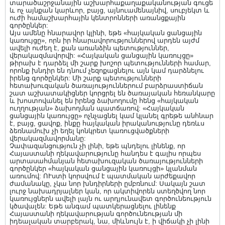
տարածաշրջանային աշխարհաքաղաքականության գուցե
և ոչ այնքան կարևոր, բայց, այնուամենայնիվ, սուբյեկտ և
ուժի համաշխարհային կենտրոնների առանցքային
գործընկեր:
Այս ամենը հնարավոր կլինի, եթե «հայկական ցանցային
կառույցը», որն իր հնարավորություններով արդեն այժմ
ավելի ուժեղ է, քան առանձին պետություններ,
վերակազմավորվի: «Հայկական ցանցային կառույցը»
թիրախ է դարձել մի շարք խոշոր պետությունների համար,
որոնք խնդիր են դնում չեզոքացնելու այն կամ դարձնելու
իրենց գործընկեր: Մի շարք պետությունների
հետախուզական ծառայություններում բարձրաստիճան
շատ աշխատակիցներ կորցրել են ծառայական հեռանկարը
և խոստովանել են իրենց ձախողումը հենց «հայկական
ուղղության» ձախողման պատճառով: «Հայկական
ցանցային կառույցը» ոչնչացնել կամ կլանել գրեթե անհնար
է, բայց, ցավոք, ինքը հայկական իրականությունը դեռևս
ձեռնամուխ չի եղել կոնկրետ կառուցվածքների
վերակազմավորմանը:
Չափազանցություն չի լինի, եթե պնդելու լինենք, որ
Հայաստանի ղեկավարությունը հանդես է գալիս որպես
արտասահմանյան հետախուզական ծառայությունների
գործընկեր «հայկական ցանցային կառույցի» կլանման
առումով: ՈՒստի կորսվում է պատմական արժեքավոր
ժամանակը, չկա նոր խնդիրների ըմբռնում: Սակայն շատ
լուրջ նախադրյալներ կան, որ ակտիվորեն ստեղծվող նոր
կառույցներն ավելի լայն ու արդյունավետ գործունեություն
կծավալեն: Եթե անգամ պատկերացնելու լինենք
Հայաստանի ղեկավարության գործունեության մի
իդեալական տարբերակ, նա, միևնույն է, ի վիճակի չի լինի