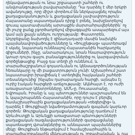
ղեկավարության ու նրա շրջապատի շահերի ու
անվտանգության բավարարմանը: Դա դարձել է մեր երկրի
ավանդույթը, որը միշտ փորձում են ներկայացնել որպես
քաղաքականություն և քաղաքական չափավորություն:
Հայաստանը սպասողական դիրք է բռնել, նախընտրելով
զուսպ պատասխանել արտաքին մարտահրավերներին` ոչ
մի լուրջ ջանք չգործադրելով միջազգային ասպարեզում այս
կամ այն քայլն անելու ուղղությամբ: Փաստորեն,
Ադրբեջանը ձախողել է զինադադարի մասին նախկին
պայմանավորվածությունները և «ծուլընթաց» պատերազմ
է սկսել, նպատակ ունենալով Հայաստանին հարկադրել
զիջումների, ինչը, անտարակույս, նրան հնարավորություն
կտար դուրս գալու բանակցություններից ու կարգավորման
գործընթացից: Բայց դա տեղի չի ունենում, և
տարածաշրջանում գոյատևման ու կենսագործունեության
հեռանկարը ոչ մի բացատրություն չունի: Աշխարհում շատ
նպաստավոր իրավիճակ է ստեղծվել հայկական շահերի
տեսանկյունից` ինչպես ղարաբաղյան հարցի, այնպես էլ
ուրիշ էական հարցերի առնչությամբ: Ակնհայտ է, որ ուժի
առաջատար կենտրոնները, ԱՄՆ-ը, Ռուսաստանը,
Եվրոպան, Իրանը և այլ պետություններ պաշտպանում են
և կպաշտպանեն Հայաստանին, որը դուրս է բերվել
համաշխարհային քաղաքականության «ռեզերվից» և
դարձել է Թուրքիայի նվաճողամտության զսպման կարևոր
գործոն: Թուրքական քաղաքականությունը դառնում է
Արևմուտքի և Արևելքի առաջատար պետությունների
քաղաքական ռազմավարությունների զարգացմանը
սպառնացող վտանգներից ու աննպաստ պայմաններից
մեկը: Թուրքիան ենթարկվում է համաշխարհային և
տարածաշրջանային մեկուսության ու շրջափակման, և դա