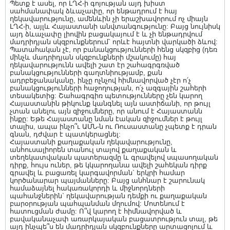
Պետք է ասել, որ ԼՂՀ-ի գոյության այդ խիստ
սահմանափակ ձևաչափը, որ ենթադրում է հայ
ղեկավարությունը, ամենևին չի երաշխավորում ոչ միայն
ԼՂՀ-ի, այլև Հայաստանի անվտանգությունը: Բայց նույնիսկ
այդ ձևաչափը լիովին բացակայում է և չի ենթադրվում
մադրիդյան սկզբունքներում` որևէ հայտնի վարկածի ձևով:
Պատահական չէ, որ բանակցությունների հենց սկզբից (դեռ
մինչև մադրիդյան սկզբունքների մշակումը) հայ
ղեկավարությունն ավելի շատ էր շահագրգռված
բանակցությունների գաղտնիությամբ, քան
ադրբեջանականը, ինչը ոչնչով հիմնավորված չէր ո՛չ
բանակցությունների հաջողության, ո՛չ ազգային շահերի
տեսակետից: Շահագրգիռ պետությունները չեն կարող
Հայաստանին թիկունք կանգնել այն աստիճանի, որ թույլ
չտան անելու այն զիջումները, որ անում է Հայաստանն
ինքը: Եթե Հայաստանը նման էական զիջումներ է թույլ
տալիս, ապա ինչո՞ւ ԱՄՆ-ն ու Ռուսաստանը չպետք է դրան
գնան, դժվար է պատկերացնել:
Հայաստանի քաղաքական ղեկավարությունը,
անհուսալիորեն տանուլ տալով քաղաքական և
տեղեկատվական պատերազմը և գրավելով սպասողական
դիրք, հույս ուներ, թե կկարողանա ավելի շահեկան դիրք
գրավել և բացառել կարգավորման` երկրի համար
կործանարար պայմանները: Բայց անհնար է շարունակ
համաձայնել հակառակորդի և միջնորդների
պահանջներին` ղեկավարության դեմքի ու քաղաքական
բարօրության պահպանման մղումով: Մոտենում է
հատուցման ժամը: Ո՞վ կարող է հիմնավորված և
բավականաչափ առարկայական բացատրություն տալ, թե
այդ ինչպե՞ս են մադրիդյան սկզբունքները արտացոլում և