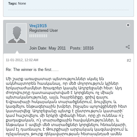
Tags:
None
Vrej1915
Registered User
Join Date:
May 2011
Posts:
10316
11-01-2012, 12:02 AM
#2
Re: The winner is the first......
Մի շարք առաջատար պետություններ սկսել են
ակնհայտորեն հասկանալ, որ մեծ մոլորություն կլիներ
երկարաժամկետ ծրագրեր կապել Ադրբեջանի հետ: Այդ
ժողովուրդը դատապարտված է կորցնելու ոչ միայն
պետականությունը, այլև հայրենիքը, ցրիվ գալու
Եվրասիայի հսկայական տարածքներում, ձուլվելու և
կազմելու ենթազերային խմբեր, ինչպես պոլովցիների հետ
կատարվեց: Ադրբեջանը պետք է ընտրություն կատարի`
կամ հաշտվելու մի երկրի վիճակի հետ, որը չի ունենա ո՛չ
քաղաքական, ո՛չ տարածքային հավակնություններ, և
ենթակա է ավելի մեծ տարածքներ կորցնելու հեռանկարի,
կամ էլ դառնալու է Թուրքիայի արբանյակ կազմավորում և
ոչնչանալու թուրք ղեկավարության հետապնդած ամեն