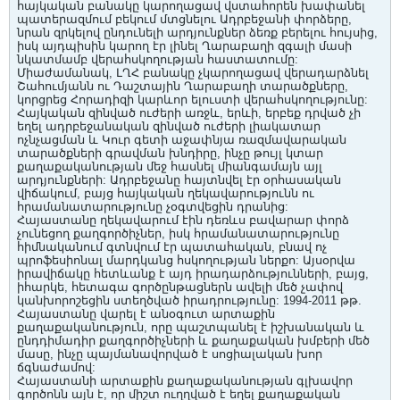
հայկական բանակը կարողացավ վստահորեն խափանել
պատերազմում բեկում մտցնելու Ադրբեջանի փորձերը,
նրան զրկելով ընդունելի արդյունքներ ձեռք բերելու հույսից,
իսկ այդպիսին կարող էր լինել Ղարաբաղի զգալի մասի
նկատմամբ վերահսկողության հաստատումը:
Միաժամանակ, ԼՂՀ բանակը չկարողացավ վերադարձնել
Շահումյանն ու Դաշտային Ղարաբաղի տարածքները,
կորցրեց Հորադիզի կարևոր ելուստի վերահսկողությունը:
Հայկական զինված ուժերի առջև, երևի, երբեք դրված չի
եղել ադրբեջանական զինված ուժերի լիակատար
ոչնչացման և Կուր գետի աջափնյա ռազմավարական
տարածքների գրավման խնդիրը, ինչը թույլ կտար
քաղաքականության մեջ հասնել միանգամայն այլ
արդյունքների: Ադրբեջանը հայտնվել էր օրհասական
վիճակում, բայց հայկական ղեկավարությունն ու
հրամանատարությունը չօգտվեցին դրանից:
Հայաստանը ղեկավարում էին դեռևս բավարար փորձ
չունեցող քաղգործիչներ, իսկ հրամանատարությունը
հիմնականում գտնվում էր պատահական, բնավ ոչ
պրոֆեսիոնալ մարդկանց հսկողության ներքո: Այսօրվա
իրավիճակը հետևանք է այդ իրադարձությունների, բայց,
իհարկե, հետագա գործընթացներն ավելի մեծ չափով
կանխորոշեցին ստեղծված իրադրությունը: 1994-2011 թթ.
Հայաստանը վարել է անօգուտ արտաքին
քաղաքականություն, որը պաշտպանել է իշխանական և
ընդդիմադիր քաղգործիչների և քաղաքական խմբերի մեծ
մասը, ինչը պայմանավորված է սոցիալական խոր
ճգնաժամով:
Հայաստանի արտաքին քաղաքականության գլխավոր
գործոնն այն է, որ միշտ ուղղված է եղել քաղաքական