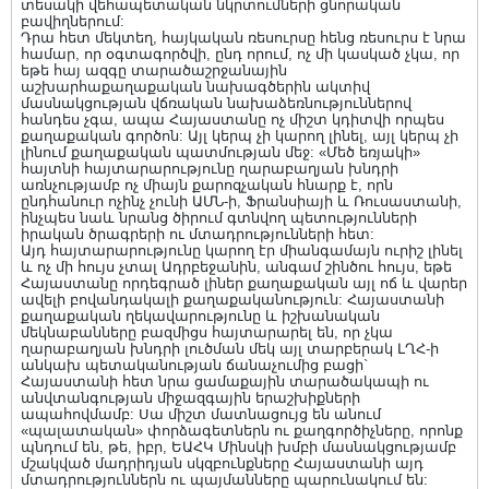
տեսակի վեհապետական նկրտումների ցնորական
բավիղներում:
Դրա հետ մեկտեղ, հայկական ռեսուրսը հենց ռեսուրս է նրա
համար, որ օգտագործվի, ընդ որում, ոչ մի կասկած չկա, որ
եթե հայ ազգը տարածաշրջանային
աշխարհաքաղաքական նախագծերին ակտիվ
մասնակցության վճռական նախաձեռնություններով
հանդես չգա, ապա Հայաստանը ոչ միշտ կդիտվի որպես
քաղաքական գործոն: Այլ կերպ չի կարող լինել, այլ կերպ չի
լինում քաղաքական պատմության մեջ: «Մեծ եռյակի»
հայտնի հայտարարությունը ղարաբաղյան խնդրի
առնչությամբ ոչ միայն քարոզչական հնարք է, որն
ընդհանուր ոչինչ չունի ԱՄՆ-ի, Ֆրանսիայի և Ռուսաստանի,
ինչպես նաև նրանց ծիրում գտնվող պետությունների
իրական ծրագրերի ու մտադրությունների հետ:
Այդ հայտարարությունը կարող էր միանգամայն ուրիշ լինել
և ոչ մի հույս չտալ Ադրբեջանին, անգամ շինծու հույս, եթե
Հայաստանը որդեգրած լիներ քաղաքական այլ ոճ և վարեր
ավելի բովանդակալի քաղաքականություն: Հայաստանի
քաղաքական ղեկավարությունը և իշխանական
մեկնաբանները բազմիցս հայտարարել են, որ չկա
ղարաբաղյան խնդրի լուծման մեկ այլ տարբերակ ԼՂՀ-ի
անկախ պետականության ճանաչումից բացի`
Հայաստանի հետ նրա ցամաքային տարածակապի ու
անվտանգության միջազգային երաշխիքների
ապահովմամբ: Սա միշտ մատնացույց են անում
«պալատական» փորձագետներն ու քաղգործիչները, որոնք
պնդում են, թե, իբր, ԵԱՀԿ Մինսկի խմբի մասնակցությամբ
մշակված մադրիդյան սկզբունքները Հայաստանի այդ
մտադրություններն ու պայմանները պարունակում են: