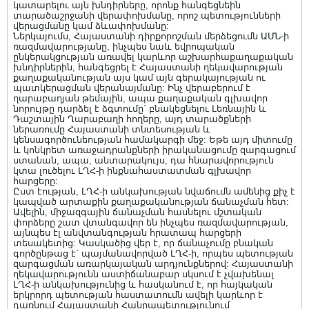
կատարելու այն խնդիրները, որոնք հանգեցնեին
տարածաշրջանի վերափոխմանը, որոշ պետությունների
վերացմանը կամ ձևափոխմանը:
Ներկայումս, Հայաստանի դիրքորոշման մերձեցումն ԱՄՆ-ի
ռազմավարությանը, ինչպես նաև եվրոպական
ընկերակցության առավել կարևոր աշխարհաքաղաքական
խնդիրներին, հանգեցրել է Հայաստանի ղեկավարության
քաղաքականության այս կամ այն գերակայության ու
պատկերացման վերանայմանը: Ինչ վերաբերում է
ղարաբաղյան թեմային, ապա քաղաքական գլխավոր
նորույթը դարձել է ձգտումը` բնակեցնելու Լեռնային և
Դաշտային Ղարաբաղի հողերը, այդ տարածքների
ներառումը Հայաստանի տնտեսության և
կենսագործունեության համակարգի մեջ: Եթե այդ միտումը
և կոնկրետ առաջադրանքների իրականացումը զարգացում
ստանան, ապա, անտարակույս, դա հնարավորություն
կտա լուծելու ԼՂՀ-ի ինքնահաստատման գլխավոր
հարցերը:
Ըստ էության, ԼՂՀ-ի անկախության նվաճումն ամենից քիչ է
կապված արտաքին քաղաքականության ճանաչման հետ:
Ավելին, միջազգային ճանաչման հասնելու մշտական
փորձերը շատ վտանգավոր են ինչպես ռազմավարության,
այնպես էլ անվտանգության հրատապ հարցերի
տեսակետից: Կասկածից վեր է, որ ճանաչումը բնական
գործընթաց է` պայմանավորված ԼՂՀ-ի, որպես պետության
զարգացման առարկայական արդյունքներով: Հայաստանի
ղեկավարությունն աստիճանաբար սկսում է չվախենալ
ԼՂՀ-ի անկախությունից և հասկանում է, որ հայկական
երկրորդ պետության հաստատումն ավելի կարևոր է
դառնում Հայաստանի Հանրապետությունում