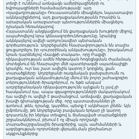
տեղի է ունենում առնվազն ամերիկացիների ու
եվրոպացիների համաձայնությամբ` այդ
«դավադրությանը» Ռուսաստանին միացնելու նպաստավոր
ակնկալիքներով, այդ քաղաքականությանն Իրանին և
արաբական առաջատար պետություններին միացնելու
դրական հեռանկարով:
Հայաստանն անցկացնում են քաղաքական խութերի միջով,
ապահովելով նրա կենսագործունեությունը, նրանից
ակնկալելով ավելի արդյունավետ պետական
գործառություն: Ադրբեջանին հնարավորություն են տալիս
ցուցադրելու իր «յուրօրինակ անկախությունը», իրականում
նրան դարձնելով «նավթի տակառ», որը Բաքվի
ղեկավարության ամեն հերթական հոգեցնցման ժամանակ
մոտեցնում են հնարավոր մեծ պատերազմի սպառնալիքի
կրակին, ուր նա շատ ավելին կարող է կորցնել, քան
տարածքները: Ադրբեջանի ռազմական ջախջախումն ու
քաղաքական անկամությունը մնում են բոլոր շահագրգիռ
տերությունների ծրագրերում, ու եթե անգամ
ադրբեջանական ղեկավարությունն այնքան էլ լավ չի
հասկանում դա, ապա զգացողությունների մակարդակում
դա ավելի ու ավելի է թափանցում, առնվազն, քաղաքական
խավի գիտակցության մեջ, որը պատասխաններ չի
գտնում, թեև դրանք, կարծես, պետք է ակնհայտ լինեն: Այն
ըմբռնումը, թե Ադրբեջանը բավական երկար չի կարող
գոյատևել իր ներկա տեսքով և ճանաչված տարածքների
շրջանակներում, բխում է ոչ միայն որոշակի
տարածաշրջանային ծրագրերից, այլև սահմանների և
ազդեցության ոլորտների վերաձևման ընդհանուր
սկզբունքներից: