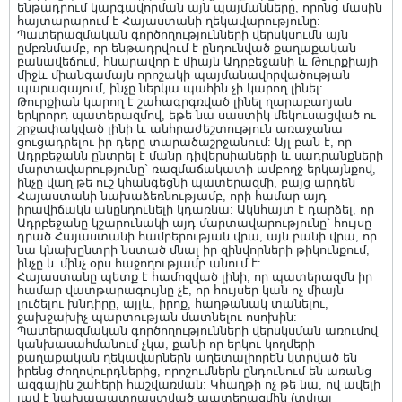
ենթադրում կարգավորման այն պայմանները, որոնց մասին
հայտարարում է Հայաստանի ղեկավարությունը:
Պատերազմական գործողությունների վերսկսումն այն
ըմբռնմամբ, որ ենթադրվում է ընդունված քաղաքական
բանավեճում, հնարավոր է միայն Ադրբեջանի և Թուրքիայի
միջև միանգամայն որոշակի պայմանավորվածության
պարագայում, ինչը ներկա պահին չի կարող լինել:
Թուրքիան կարող է շահագրգռված լինել ղարաբաղյան
երկրորդ պատերազմով, եթե նա սաստիկ մեկուսացված ու
շրջափակված լինի և անհրաժեշտություն առաջանա
ցուցադրելու իր դերը տարածաշրջանում: Այլ բան է, որ
Ադրբեջանն ընտրել է մանր դիվերսիաների և սադրանքների
մարտավարությունը` ռազմաճակատի ամբողջ երկայնքով,
ինչը վաղ թե ուշ կհանգեցնի պատերազմի, բայց արդեն
Հայաստանի նախաձեռնությամբ, որի համար այդ
իրավիճակն անընդունելի կդառնա: Ակնհայտ է դարձել, որ
Ադրբեջանը կշարունակի այդ մարտավարությունը` հույսը
դրած Հայաստանի համբերության վրա, այն բանի վրա, որ
նա կնախընտրի նստած մնալ իր զինվորների թիկունքում,
ինչը և մինչ օրս հաջողությամբ անում է:
Հայաստանը պետք է համոզված լինի, որ պատերազմն իր
համար վատթարագույնը չէ, որ հույսեր կան ոչ միայն
լուծելու խնդիրը, այլև, իրոք, հաղթանակ տանելու,
ջախջախիչ պարտության մատնելու ոսոխին:
Պատերազմական գործողությունների վերսկսման առումով
կանխասահմանում չկա, քանի որ երկու կողմերի
քաղաքական ղեկավարներն աղետալիորեն կտրված են
իրենց ժողովուրդներից, որոշումներն ընդունում են առանց
ազգային շահերի հաշվառման: Կհաղթի ոչ թե նա, ով ավելի
լավ է նախապատրաստված պատերազմին (տվյալ