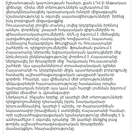
իշխանության կայունության համար, քան ԼՂՀ-ի ենթադաս
վիճակը: Հիմա մեծ տերություններն աշխատում են
վերակենդանացնել ղարաբաղյան խնդրի միջազգային
նշանակությունը և օգտվել սպառազինությունների` իրենց
իսկ բորբոքած մրցավազքից:
Ռուսաստանը լիովին տանուլ տվեց Ադրբեջանն իրենով
անելու փորձերը` չնայած հսկայական զիջումներին ու
զինամատակարարումներին: ԱՄՆ-ը ձգտում է մեծացնել
լարվածությունը Հարավային Կովկասում, նպատակ
ունենալով հակազդելու Թուրքիայի ու Ռուսաստանի
շահերին ու դիրքորոշումներին: Ֆրանսիան ջանում է
Հայաստանը ներառել եվրատլանտյան կառույցների մեջ:
Արևմտյան ընկերակցությունը փորձում է Հայաստանը
ներգրավել իր ծրագրերի մեջ` հակառակ Ռուսաստանի
շահերի: Այս պայմաններում տրամաբանական կլիներ
Հայաստանի ու Ադրբեջանի միջև պատերազմի բորբոքումը
համարել աշխարհաքաղաքական պայքարի կարևոր
գործոն: Իհարկե, այս վիճակում մեծ տերությունների
ղեկավարների հայտարարությունը հասկանալ որպես
ղարաբաղյան խնդրի այս կամ այն հարցի լուծման ձգտում`
կլիներ միամիտ և վտանգավոր:
Ներկայում, ինչպես երբեք, չի կարելի մեծ տերությունների
դիրքորոշումները դիտարկել իբրև խաղաղարար:
Այդուամենայնիվ, կարելի է պնդել, որ ծայրաստիճան
նպաստավոր իրավիճակ է ստեղծվել Հայաստանի համար,
որի աշխարհաքաղաքական նշանակությունը մեծացել է և
անհրաժեշտ է օգտվել դրանից: Չի կարելի ձեռքից բաց
թողնել աշխարհառազմավարական ծրագրերին
մասնակցելու հնարավորությունը: