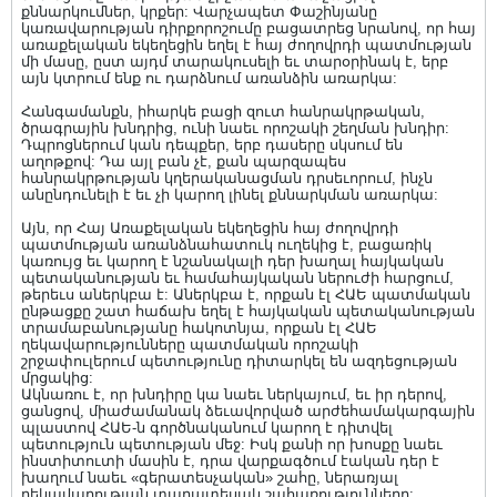
քննարկումներ, կրքեր: Վարչապետ Փաշինյանը
կառավարության դիրքորոշումը բացատրեց նրանով, որ հայ
առաքելական եկեղեցին եղել է հայ ժողովրդի պատմության
մի մասը, ըստ այդմ տարակուսելի եւ տարօրինակ է, երբ
այն կտրում ենք ու դարձնում առանձին առարկա:
Հանգամանքն, իհարկե բացի զուտ հանրակրթական,
ծրագրային խնդրից, ունի նաեւ որոշակի շեղման խնդիր:
Դպրոցներում կան դեպքեր, երբ դասերը սկսում են
աղոթքով: Դա այլ բան չէ, քան պարզապես
հանրակրթության կղերականացման դրսեւորում, ինչն
անընդունելի է եւ չի կարող լինել քննարկման առարկա:
Այն, որ Հայ Առաքելական եկեղեցին հայ ժողովրդի
պատմության առանձնահատուկ ուղեկից է, բացառիկ
կառույց եւ կարող է նշանակալի դեր խաղալ հայկական
պետականության եւ համահայկական ներուժի հարցում,
թերեւս աներկբա է: Աներկբա է, որքան էլ ՀԱԵ պատմական
ընթացքը շատ հաճախ եղել է հայկական պետականության
տրամաբանությանը հակոտնյա, որքան էլ ՀԱԵ
ղեկավարությունները պատմական որոշակի
շրջափուլերում պետությունը դիտարկել են ազդեցության
մրցակից:
Ակնառու է, որ խնդիրը կա նաեւ ներկայում, եւ իր դերով,
ցանցով, միաժամանակ ձեւավորված արժեհամակարգային
պլաստով ՀԱԵ-ն գործնականում կարող է դիտվել
պետություն պետության մեջ: Իսկ քանի որ խոսքը նաեւ
ինստիտուտի մասին է, դրա վարքագծում էական դեր է
խաղում նաեւ «գերատեսչական» շահը, ներառյալ
ղեկավարության տարատեսակ շահառությունները: