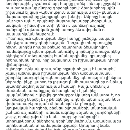
Խորհրդային շրջանում այդ հարցը լուծել էին այդ շրջանին
ու պետությանը բնորոշ գործիքներով: Հետխորհրդային
շրջանում էլ կար «պետություն պետության մեջ» բնական
մարտահրավերը չեզոքացնելու խնդիր: Ամբողջ հարցն
անշուշտ այն է, որպեսզի մարտահրավերը չեզոքանա,
սակայն ոչ ինստիտուտի դերն ու կարեւորությունը
հանրային-պետական շահի առողջ ձեւավորման ու
սպասարկման հարցում:
«Պետություն պետության մեջ» հարցը լուծվեց, սակայն
եկեղեցու առողջ դերի հաշվին: Որոշակի փնտրտուքից
հետո, արդեն որպես քրեաօլիգարխիա ձեւավորվող
համակարգը պետության անունից գործարք առաջարկեց
եկեղեցուն՝ տեղավորվել համակարգի մեջ, զբաղեցնել
հիերարխիկ դիրք, որը բացառում էր իշխանության դիրքի
վիճարկումը:
Եկեղեցու ղեկավարությունը ողջախոհ քայլ է կատարել՝
չգնալ պետական իշխանության հետ առճակատման,
չփորձել խաղարկել «պետության մեջ պետություն լինելու»
ներուժը, ինչը կարող էր լրջագույն մետաստազներ ունենալ
պատերազմող պետության համար: Բայց, միեւնույն
ժամանակ, առանցքային հարցն այն է, թե ինչ
պայմաններով է կնքվել գործարքը: Այստեղ ակնառու է, որ
գործարքը կնքվել է ոչ թե եկեղեցու դերի, պետության հետ
փոխհարաբերության մեխանիզմի եւ բնույթի, այլ
նյութական հարցերի, բիզնես քվոտաների, տնտեսական
շահառությունների ու նաեւ ազդեցության այլ գործիքների
շուրջ, որոնց թվում էր նաեւ տարբեր հանրային
տիրույթներում եկեղեցու դերի ներմուծումն, առավելապես
արհեստական տրամաբանությամբ: Այդպիսով նաեւ
եկեղեցին վերածվում էր իշխանության որոշակի