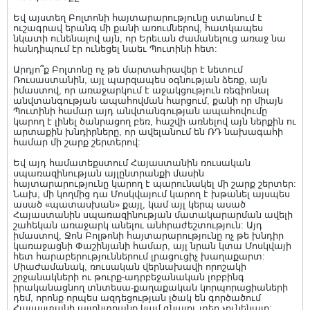
Եվ այստեղ Բոլտոնի հայտարարությունը ստանում է
ուշագրավ երանգ մի քանի առումներով, հատկապես
նկատի ունենալով այն, որ Երեւան ժամանելուց առաջ նա
հանդիպում էր ունեցել նաեւ Պուտինի հետ:
Արդյո՞ք Բոլտոնը ոչ թե մարտահրավեր է նետում
Ռուսաստանին, այլ պարզապես օգնության ձեռք, այն
իմաստով, որ առաջարկում է աջակցություն ռեգիոնալ
անվտանգության ապահովման հարցում, քանի որ միայն
Պուտինի համար այդ անվտանգության ապահովումը
կարող է լինել ծանրացող բեռ, հաշվի առնելով այն ներքին ու
արտաքին խնդիրները, որ ավելանում են ՌԴ նախագահի
համար մի շարք շերտերով:
Եվ այդ համատեքստում Հայաստանին ռուսական
սպառազինության այլընտրանքի մասին
հայտարարությունը կարող է պարունակել մի շարք շերտեր:
Նախ, մի կողմից դա Մոսկվայում կարող է խթանել այսպես
ասած «պատասխան» քայլ, կամ այլ կերպ ասած
Հայաստանին սպառազինության մատակարարման ավելի
շահեկան առաջարկ անելու անհրաժեշտություն: Այդ
իմաստով, Ջոն Բոլթոնի հայտարարությունը ոչ թե խնդիր
կառաջացնի Փաշինյանի համար, այլ նրան կտա Մոսկվայի
հետ հարաբերություններում լրացուցիչ խաղաքարտ:
Միաժամանակ, ռուսական վերնախավի որոշակի
շրջանակների ու թուրք-ադրբեջանական լոբբինգ
իրականացնող տնտեսա-քաղաքական կորպորացիաների
դեմ, որոնք որպես ազդեցության լծակ են գործածում
Հայաստանի այլընտրանք կամ գնալու տեղ չունենալը: