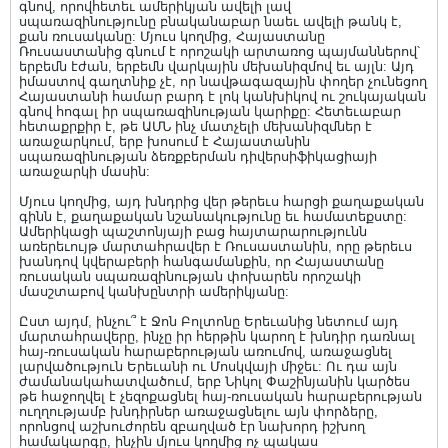
գնով, որովհետեւ ամերիկյան ավելի լավ
սպառազինությունը բնականաբար նաեւ ավելի թանկ է,
քան ռուսականը: Մյուս կողմից, Հայաստանը
Ռուսաստանից գնում է որոշակի արտառոց պայմաններով՝
երբեմն էժան, երբեմն վարկային մեխանիզմով եւ այլն: Այդ
իմաստով գաղտնիք չէ, որ նավթագազային փողեր չունեցող
Հայաստանի համար բարդ է լոկ կանխիկով ու շուկայական
գնով հոգալ իր սպառազինության կարիքը: Հետեւաբար
հետաքրքիր է, թե ԱՄՆ ինչ մատչելի մեխանիզմներ է
առաջարկում, երբ խոսում է Հայաստանին
սպառազինության ձեռքբերման դիվերսիֆիկացիայի
առաջարկի մասին:
Մյուս կողմից, այդ խնդրից վեր թերեւս հարցի քաղաքական
գինն է, քաղաքական նշանակությունը եւ համատեքստը:
Ամերիկացի պաշտոնյայի բաց հայտարարությունն
առերեւույթ մարտահրավեր է Ռուսաստանին, որը թերեւս
խանդով կվերաբերի հանգամանքին, որ Հայաստանը
ռուսական սպառազինության փոխարեն որոշակի
մասշտաբով կանխընտրի ամերիկյանը:
Ըստ այդմ, ինչու՞ է Ջոն Բոլտոնը Երեւանից նետում այդ
մարտահրավերը, ինչը իր հերթին կարող է խնդիր դառնալ
հայ-ռուսական հարաբերության առումով, առաջացնել
լարվածություն Երեւանի ու Մոսկվայի միջեւ: Ու դա այն
ժամանակահատվածում, երբ Նիկոլ Փաշինյանին կարծես
թե հաջողվել է չեզոքացնել հայ-ռուսական հարաբերության
ուղղությամբ խնդիրներ առաջացնելու այն փորձերը,
որոնցով աշխուժորեն զբաղված էր նախորդ իշխող
համակարգը, ինչին մյուս կողմից ոչ պակաս