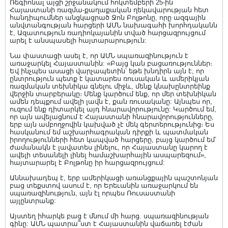
Ռեգիոնալ այցի շրջանակում հոկտեմբերի 25-ին
Հայաստանի ռազմա-քաղաքական ղեկավարության հետ
հանդիպումներ անցկացրած Ջոն Բոլթոնը, որը ազգային
անվտանգության հարցերի ԱՄՆ նախագահի խորհդականն
է, Ազատություն ռադիոկայանին տված հարցազրույցում
արել է անսպասելի հայտարարություն:
Նա փաստացի ասել է, որ ԱՄՆ սպառազինություն է
առաջարկել Հայաստանին: «Բայց կան բացառություններ։
Եվ ինչպես ասացի վարչապետին՝ եթե խնդիրն այն է, որ
ընտրություն պետք է կատարես ռուսական և ամերիկյան
ռազմական տեխնիկա գնելու միջև, մենք կնախընտրեինք
վերջին տարբերակը։ Մենք կարծում ենք, որ մեր տեխնիկան
ամեն դեպքում ավելի լավն է, քան ռուսականը: Այնպես որ,
ուզում ենք դիտարկել այդ հնարավորությունը: Կարծում եմ,
որ այն ավելացնում է Հայաստանի հնարավորությունները,
երբ այն ամբողջովին կախված չէ մեկ գերտերությունից։ Ես
հասկանում եմ աշխարհագրական դիրքի և պատմական
իրողությունների հետ կապված հարցերը, բայց կարծում եմ՝
ժամանակն է լավատես լինելու, որ Հայաստանը կարող է
ավելի տեսանելի լինել համաշխարհային ասպարեզում»,
հայտարարել է Բոլթոնը իր հարցազրույցում:
Աննախադեպ է, երբ ամերիկացի առանցքային պաշտոնյան
բաց տեքստով ասում է, որ Երեւանին առաջարկում են
սպառազինություն, այն էլ որպես Ռուսաստանի
այլընտրանք:
Այստեղ իհարկե բաց է մնում մի հարց. սպառազինության
գինը: ԱՄՆ պատրա՞ստ է Հայաստանին վաճառել էժան