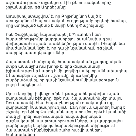
աշխուժությամբ աջակցում էին թե ռուսական որոշ
շրջանակներ, թե Ադրբեջանը:
Այդպիսով ստացվում է, որ Բոլթոնը նոր կայծ է
առաջացնում հայ-ռուսական ուղղությամբ հրդեհի համար,
որը ստիպված պետք է մարի Նիկոլ Փաշինյանը:
Իսկ Փաշինյանը հայտարարել է Պուտինի հետ
հարաբերությունը կարգավորելու եւ աննախադեպ
փոխվստահության եւ անկեղծության մասին: Իհարկե նա
միաժամանակ նշել է, որ դա չի նշանակում, թե չկան
տարբեր պատկերացումներ:
Հայաստանի հանրային, հասարակական-քաղաքական
մտքի ականջին դա խորթ է, երբ Հայաստանի
իշխանությունը կարող է մի կողմից ասել, որ աննախադեպ
է հարաբերությունն ու շփումը, մյուս կողմից
բարձրաձայնել, որ դա չի նշանակում միակարծություն
բոլոր հարցերում:
Մյուս կողմից, ի վերջո ո՞րն է թավշյա հեղափոխության
քաղաքական էֆեկտը, եթե դա Հայաստանին չէր տալու
Ռուսաստանի հետ հարաբերության որակապես այլ
վարքագծի հնարավորություն: Ընդ որում, այստեղ հարկ է
շեշտել, որ Նիկոլ Փաշինյանն այդ առումով որեւէ կասկածի
տակ չի դրել հայ-ռուսական ռազմավարական
դաշնակցային պարտավորությունները, այլ պարզապես
բարձրացրել է երկկողմ հարաբերության տիրույթում
Հայաստանի ինքնիշխան շահը հաշվի առնելու
հանգամանքը: