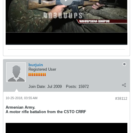
burjuin
Registered User
Join Date:
Jul 2009
Posts:
15972
10-25-2018, 03:55 AM
#38112
Armenian Army.
A motor rifle battalion from the CSTO CRRF