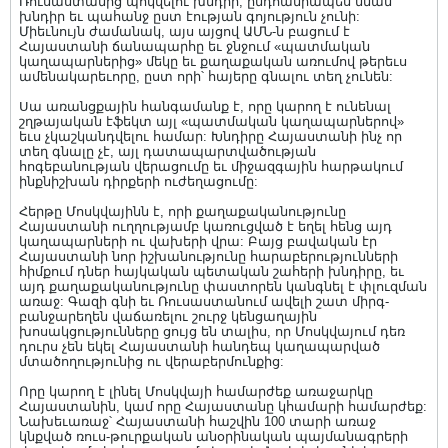
Ռուսաստանից պոկվելու խնդիր, ընդհանրապես նման
խնդիր եւ պահանջ ըստ էության գոյություն չունի:
Միեւնույն ժամանակ, այս այցով ԱՄՆ-ն բացում է
Հայաստանի ճանապարհը եւ ջնջում «պատմական
կաղապարներից» մեկը եւ քաղաքական առումով թերեւս
ամենակարեւորը, ըստ որի՝ հայերը գնալու տեղ չունեն:
Սա առանցքային հանգամանք է, որը կարող է ունենալ
շղթայական էֆեկտ այլ «պատմական կաղապարներով»
եւս չկաշկանդվելու համար: Խնդիրը Հայաստանի ինչ որ
տեղ գնալը չէ, այլ դատապարտվածության
հոգեբանության վերացումը եւ միջազգային հարթակում
ինքնիշխան դիրքերի ուժեղացումը:
Հերթը Մոսկվայինն է, որի քաղաքականությունը
Հայաստանի ուղղությամբ կառուցված է եղել հենց այդ
կաղապարների ու վախերի վրա: Բայց բավական էր
Հայաստանի նոր իշխանությունը հարաբերությունների
հիմքում դներ հայկական պետական շահերի խնդիրը, եւ
այդ քաղաքականությունը փաստորեն կանգնել է փլուզման
առաջ: Գազի գնի եւ Ռուսաստանում ավելի շատ միրգ-
բանջարեղեն վաճառելու շուրջ կենցաղային
խոսակցությունները ցույց են տալիս, որ Մոսկվայում դեռ
դուրս չեն եկել Հայաստանի հանդեպ կաղապարված
մտածողությունից ու վերաբերմունքից:
Որը կարող է լինել Մոսկվայի համարժեք առաջարկը
Հայաստանին, կամ որը Հայաստանը կհամարի համարժեք:
Նախեւառաջ՝ Հայաստանի հաշվին 100 տարի առաջ
կնքված ռուս-թուրքական անօրինական պայմանագրերի