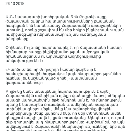
26.10.2018
ԱՄՆ նախագահի խորհրդական Ջոն Բոլթոնի այցը
Հայաստան եւ նրա հայտարարությունները բավական
հագեցած էին նախեւառաջ Հայաստանին առաջարկների
առումով, որոնք շոշափում են մեր երկրի ինքնիշխանության
ու միջազգային դերակատարության ուժեղացման
խնդիրները:
Օրինակ, Բոլթոնը հայտարարել է, որ Հայաստանի համար
հիմնարար հարցը ինքնիշխանության ամբողջական
իրականացնումն ու արտաքին ազդեցությունից
անկախությունն է։
«Կարծում եմ, որ ժողովրդի համար կարեւոր է
համաշխարհային հարթակում լայն հնարավորություններ
ունենալ եւ կաշկանդված չլինել «պատմական
կաղապարներով»։
Բոլթոնը նաեւ անակնկալ հայտարարություն է արել
Հայաստանին ամերիկյան զենքի վաճառքի մասով: «Ինչպես
ասացի վարչապետին՝ եթե խնդիրն այն է, որ ընտրություն
պետք է կատարես ռուսական և ամերիկյան ռազմական
տեխնիկա գնելու միջև, մենք կնախընտրեինք վերջին
տարբերակը։ Մենք կարծում ենք, որ մեր տեխնիկան ամեն
դեպքում ավելի լավն է, քան ռուսականը: Այնպես որ, ուզում
ենք դիտարկել այդ հնարավորությունը: Կարծում եմ, որ այն
ավելացնում է Հայաստանի հնարավորությունները, երբ այն
ամբողջովին կախված չէ մեկ գերտերությունից։ Ես