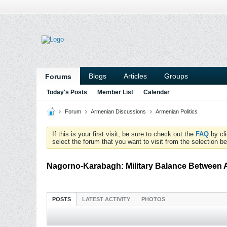
Blogs
Articles
Groups
Forums
Today's Posts
Member List
Calendar
Forum
Armenian Discussions
Armenian Politics
If this is your first visit, be sure to check out the
FAQ
by cl
select the forum that you want to visit from the selection be
Nagorno-Karabagh: Military Balance Between 
POSTS
LATEST ACTIVITY
PHOTOS