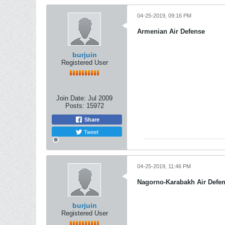
04-25-2019, 09:16 PM
Armenian Air Defense
burjuin
Registered User
Join Date:
Jul 2009
Posts:
15972
Share
Tweet
04-25-2019, 11:46 PM
Nagorno-Karabakh Air Defe
burjuin
Registered User