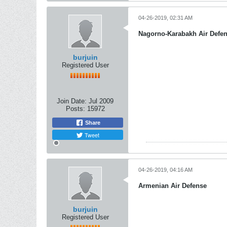
04-26-2019, 02:31 AM
Nagorno-Karabakh Air Defe
burjuin
Registered User
Join Date:
Jul 2009
Posts:
15972
Share
Tweet
04-26-2019, 04:16 AM
Armenian Air Defense
burjuin
Registered User