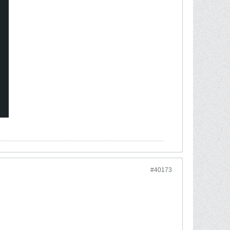
#40173