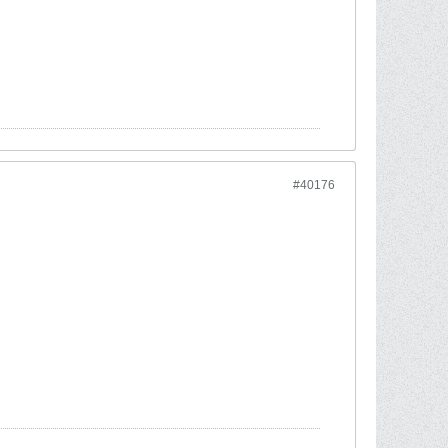
#40176