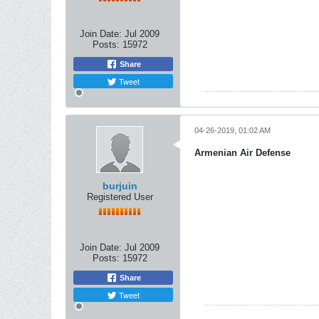
Join Date:
Jul 2009
Posts:
15972
Share
Tweet
04-26-2019, 01:02 AM
Armenian Air Defense
burjuin
Registered User
Join Date:
Jul 2009
Posts:
15972
Share
Tweet