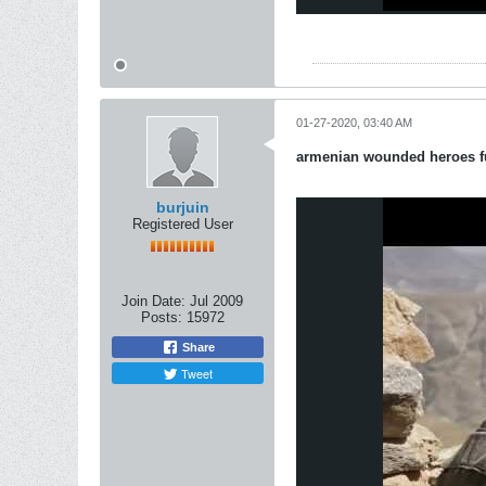
01-27-2020, 03:40 AM
armenian wounded heroes 
burjuin
Registered User
Join Date:
Jul 2009
Posts:
15972
Share
Tweet