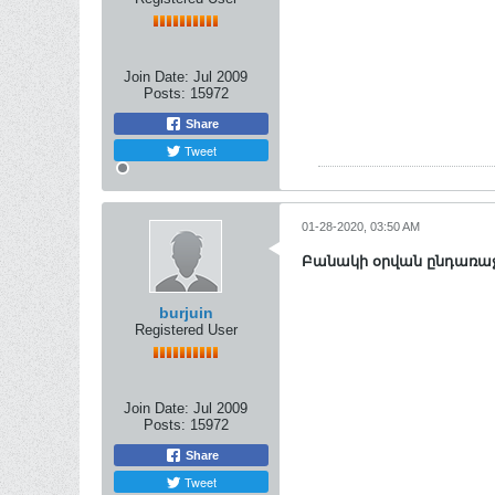
Join Date:
Jul 2009
Posts:
15972
Share
Tweet
01-28-2020, 03:50 AM
Բանակի օրվան ընդառաջ
burjuin
Registered User
Join Date:
Jul 2009
Posts:
15972
Share
Tweet