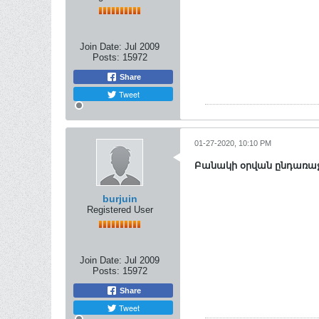
Join Date:
Jul 2009
Posts:
15972
Share
Tweet
01-27-2020, 10:10 PM
Բանակի օրվան ընդառաջ
burjuin
Registered User
Join Date:
Jul 2009
Posts:
15972
Share
Tweet