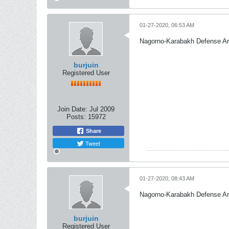
01-27-2020, 06:53 AM
Nagorno-Karabakh Defense A
burjuin
Registered User
Join Date:
Jul 2009
Posts:
15972
Share
Tweet
01-27-2020, 08:43 AM
Nagorno-Karabakh Defense A
burjuin
Registered User