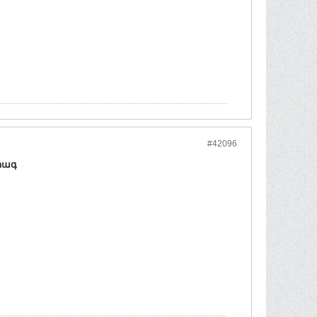
#42096
րագ