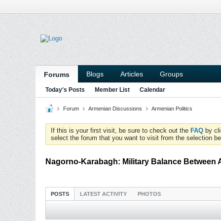
Blogs
Articles
Groups
Forums
Today's Posts
Member List
Calendar
Forum
Armenian Discussions
Armenian Politics
If this is your first visit, be sure to check out the
FAQ
by cl
select the forum that you want to visit from the selection be
Nagorno-Karabagh: Military Balance Between 
POSTS
LATEST ACTIVITY
PHOTOS