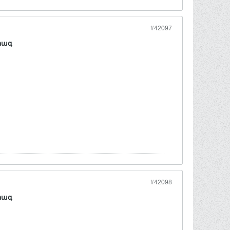
#42097
րագ
#42098
րագ