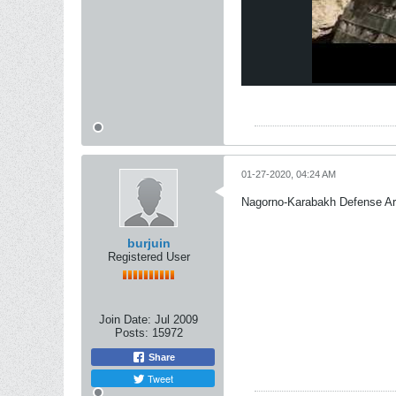
01-27-2020, 04:24 AM
Nagorno-Karabakh Defense A
burjuin
Registered User
Join Date:
Jul 2009
Posts:
15972
Share
Tweet