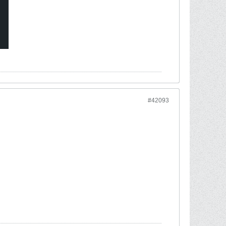
#42093