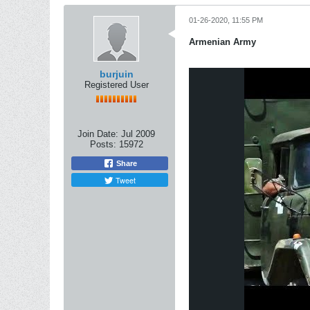
01-26-2020, 11:55 PM
Armenian Army
burjuin
Registered User
Join Date:
Jul 2009
Posts:
15972
Share
Tweet