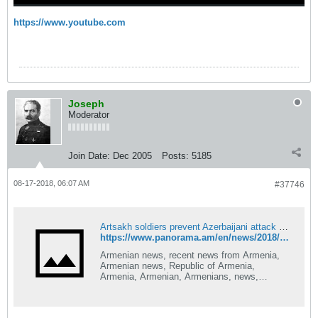
https://www.youtube.com
Joseph
Moderator
Join Date:
Dec 2005
Posts:
5185
08-17-2018, 06:07 AM
#37746
Artsakh soldiers prevent Azerbaijani attack attempt
https://www.panorama.am/en/news/2018/08/17/Artsakh-Azerbaijani-attack/1992094
Armenian news, recent news from Armenia,
Armenian news, Republic of Armenia,
Armenia, Armenian, Armenians, news,
Artsakh, Karabakh, Nagorno-Karabakh,
Yerevan, Caucasus, Transcaucasus,
Azerbaijan, Baku, Georgia, Tbilisi, power,