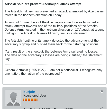
opposition, Armenian Genocide, Diaspora,
Artsakh soldiers prevent Azerbaijani attack attempt
Transcaucasian, Armenian Diaspora,
Armenian community, Turkey, Armenian-
The Artsakh military has prevented an attack attempted by Azerbaijani
American, American-Armenian, president,
forces in the northern direction on Friday.
Europe
A group of 15 members of the Azerbaijani armed forces launched an
attack attempt towards one of the military positions of the Artsakh
Defense Army located in the northern direction on 17 August, at around
midnight, the Artsakh Defense Ministry said in a statement.
The Artsakh frontline units timely detected the advancement of the
adversary’s group and pushed them back to their starting positions.
“As a result of the shootout, the Defense Army suffered no losses.
The data on the adversary’s losses are being clarified,” the statement
says.
General Antranik (1865-1927): “I am not a nationalist. I recognize only
one nation, the nation of the oppressed.”
burjuin
Registered User