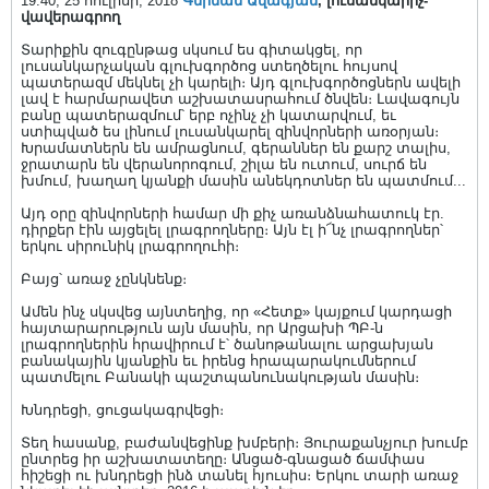
19:40, 25 հուլիսի, 2018
Գերման Ավագյան
, լուսանկարիչ-
վավերագրող
Տարիքին զուգընթաց սկսում ես գիտակցել, որ
լուսանկարչական գլուխգործոց ստեղծելու հույսով
պատերազմ մեկնել չի կարելի։ Այդ գլուխգործոցներն ավելի
լավ է հարմարավետ աշխատասրահում ծնվեն։ Լավագույն
բանը պատերազմում՝ երբ ոչինչ չի կատարվում, եւ
ստիպված ես լինում լուսանկարել զինվորների առօրյան։
Խրամատներն են ամրացնում, գերաններ են քարշ տալիս,
ջրատարն են վերանորոգում, շիլա են ուտում, սուրճ են
խմում, խաղաղ կյանքի մասին անեկդոտներ են պատմում...
Այդ օրը զինվորների համար մի քիչ առանձնահատուկ էր.
դիրքեր էին այցելել լրագրողները։ Այն էլ ի՜նչ լրագրողներ՝
երկու սիրունիկ լրագրողուհի։
Բայց՝ առաջ չընկնենք։
Ամեն ինչ սկսվեց այնտեղից, որ «Հետք» կայքում կարդացի
հայտարարություն այն մասին, որ Արցախի ՊԲ-ն
լրագրողներին հրավիրում է՝ ծանոթանալու արցախյան
բանակային կյանքին եւ իրենց հրապարակումներում
պատմելու Բանակի պաշտպանունակության մասին։
Խնդրեցի, ցուցակագրվեցի։
Տեղ հասանք, բաժանվեցինք խմբերի։ Յուրաքանչյուր խումբ
ընտրեց իր աշխատատեղը։ Անցած-գնացած ճամփաս
հիշեցի ու խնդրեցի ինձ տանել հյուսիս։ Երկու տարի առաջ