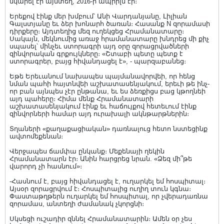
նկարել էի այնտեղ, 2016-ի ապրիլն էր։
Երեքով էինք մեր խմբում՝ Անի Վարդանյանը, Լիլիան
Գալստյանը եւ ձեր խոնարհ ծառան։ Հասանք N զորամասի
դիրքերը։ Այդտեղից մեզ ուղեկցեց Հրամանատարը։
Սակայն, մեկնումից առաջ հրամանատարը խնդրեց մի քիչ
սպասել՝ մինչեւ ստորագրի այդ օրը զորացրվածների
զինվորական գրքույկները։ «Շտաբի պետը պետք է
ստորագրեր, բայց հիվանդացել է», - պարզաբանեց։
Եթե Երեւանում նախապես պայմանավորվեի, որ հենց
նման պահի հայտնվեի աշխատասենյակում, երեւի թե ինչ-
որ բան այնպես չէր ընթանա, եւ ես ձեռքիցս բաց կթողնեի
այդ պահերը։ Հիմա մենք Հրամանատարի
աշխատասենյակում էինք եւ հաճույքով հետեւում էինք
զինվորների համար այդ ուրախալի ակնթարթներին։
Տղաների «քաղաքացիական» դառնալուց հետո նստեցինք
ավտոմեքենան։
Վերջապես ճամփա ընկանք։ Մեքենայի ղեկին
Հրամանատարն էր։ Անին հարցրեց նրան. «Ձեզ մի՞թե
վարորդ չի հասնում»։
-Հասնում է, բայց հիվանդացել է, ուղարկել եմ հոսպիտալ։
Այսօր զորացրվում է։ Հոսպիտալից ուղիղ տուն կգնա։
Փաստաթղթերն ուղարկել եմ հոսպիտալ, որ չվերադառնա
զորամաս, անտեղի ժամանակ չկորցնի։
Սկսեցի ուշադիր զննել Հրամանատարին։ Ամեն օր չես