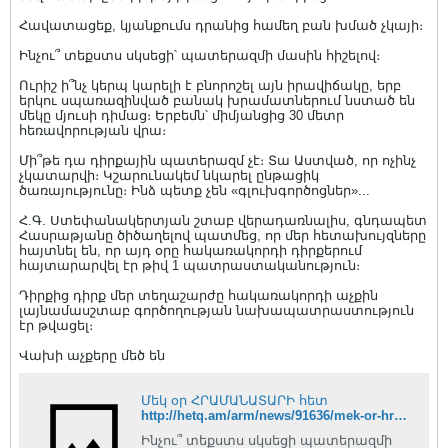
Հավատացեք, կյանքումս դրանից համեղ բան խմած չկայի։
Ինչու՞ տեքստս սկսեցի՝ պատերազմի մասին հիշելով։
Ուրիշ ի՞նչ կերպ կարելի է բնորոշել այն իրավիճակը, երբ
երկու սպառազինված բանակ խրամատներում նստած են
մեկը մյուսի դիմաց։ Երբեմն՝ միմյանցից 30 մետր
հեռավորության վրա։
Մի՞թե դա դիրքային պատերազմ չէ։ Տա Աստված, որ ոչինչ
չկատարվի։ Կշարունակեմ նկարել ընթացիկ
ծառայությունը։ Ինձ պետք չեն «գլուխգործոցներ»...
Հ.Գ. Ստեփանակերտյան շտաբ վերադառնալիս, գնդապետ
Հասրաթյանը ծիծաղելով պատմեց, որ մեր հետախույզները
հայտնել են, որ այդ օրը հակառակորդի դիրքերում
հայտարարվել էր թիվ 1 պատրաստականություն։
Դիրքից դիրք մեր տեղաշարժը հակառակորդի աչքին
լայնամասշտաբ գործողության նախապատրաստություն
էր թվացել։
Վախի աչքերը մեծ են
Մեկ օր ՀՐԱՄԱՆԱՏԱՐԻ հետ
http://hetq.am/arm/news/91636/mek-or-hramanatari-het.html/
Ինչու՞ տեքստս սկսեցի պատերազմի