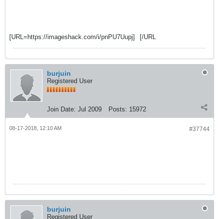
[URL=https://imageshack.com/i/pnPU7Uupj]
[/URL
burjuin
Registered User
Join Date:
Jul 2009
Posts:
15972
08-17-2018, 12:10 AM
#37744
burjuin
Registered User