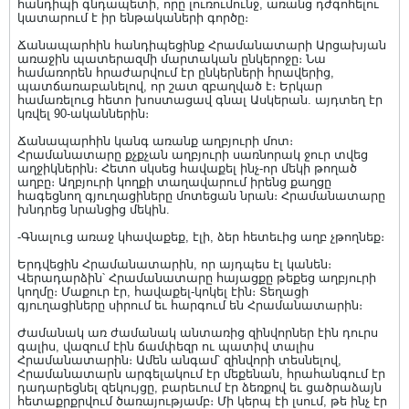
հանդիպի գնդապետի, որը լուռումունջ, առանց դժգոհելու
կատարում է իր ենթակաների գործը։
Ճանապարհին հանդիպեցինք Հրամանատարի Արցախյան
առաջին պատերազմի մարտական ընկերոջը։ Նա
համառորեն հրաժարվում էր ընկերների հրավերից,
պատճառաբանելով, որ շատ զբաղված է։ Երկար
համառելուց հետո խոստացավ գնալ Ասկերան. այդտեղ էր
կռվել 90-ականներին։
Ճանապարհին կանգ առանք աղբյուրի մոտ։
Հրամանատարը քչքչան աղբյուրի սառնորակ ջուր տվեց
աղջիկներին։ Հետո սկսեց հավաքել ինչ-որ մեկի թողած
աղբը։ Աղբյուրի կողքի տաղավարում իրենց քաղցը
հագեցնող գյուղացիները մոտեցան նրան։ Հրամանատարը
խնդրեց նրանցից մեկին.
-Գնալուց առաջ կհավաքեք, էլի, ձեր հետեւից աղբ չթողնեք։
Երդվեցին Հրամանատարին, որ այդպես էլ կանեն։
Վերադարձին՝ Հրամանատարը հայացքը թեքեց աղբյուրի
կողմը։ Մաքուր էր, հավաքել-կոկել էին։ Տեղացի
գյուղացիները սիրում եւ հարգում են Հրամանատարին։
Ժամանակ առ ժամանակ անտառից զինվորներ էին դուրս
գալիս, վազում էին ճամփեզր ու պատիվ տալիս
Հրամանատարին։ Ամեն անգամ՝ զինվորի տեսնելով,
Հրամանատարն արգելակում էր մեքենան, հրահանգում էր
դադարեցնել զեկույցը, բարեւում էր ձեռքով եւ ցածրաձայն
հետաքրքրվում ծառայությամբ։ Մի կերպ էի լսում, թե ինչ էր