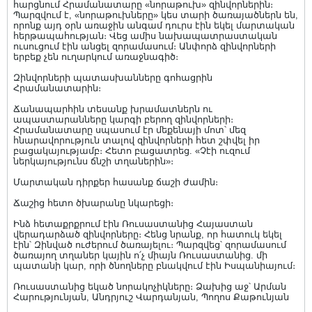
հարցնում Հրամանատարը «նորաթուխ» զինվորներին։
Պարզվում է, «նորաթուխները» կես տարի ծառայածներն են,
որոնք այդ օրն առաջին անգամ դուրս էին եկել մարտական
հերթապահության։ Վեց ամիս նախապատրաստական
ուսուցում էին անցել զորամասում։ Անփորձ զինվորների
երբեք չեն ուղարկում առաջնագիծ։
Զինվորների պատասխանները գոհացրին
Հրամանատարին։
Ճանապարհին տեսանք խրամատներն ու
ապաստարանները կարգի բերող զինվորների։
Հրամանատարը սպասում էր մեքենայի մոտ՝ մեզ
հնարավորություն տալով զինվորների հետ շփվել իր
բացակայությամբ։ Հետո բացատրեց. «Չէի ուզում
ներկայությունս ճնշի տղաներին»։
Մարտական դիրքեր հասանք ճաշի ժամին։
Ճաշից հետո ծխարանը նկարեցի։
Ինձ հետաքրքրում էին Ռուսաստանից Հայաստան
վերադարձած զինվորները։ Հենց նրանք, որ հատուկ եկել
էին՝ Զինված ուժերում ծառայելու։ Պարզվեց՝ զորամասում
ծառայող տղաներ կային ո՛չ միայն Ռուսաստանից. մի
պատանի կար, որի ծնողները բնակվում էին Իսպանիայում։
Ռուսաստանից եկած նորակոչիկները։ Ձախից աջ՝ Արման
Հարությունյան, Անդրյուշ Վարդանյան, Պողոս Քաթունյան