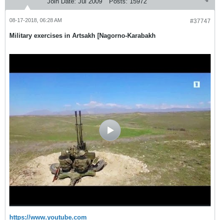
Join Date:
Jul 2009
Posts:
15972
08-17-2018, 06:28 AM
#37747
Military exercises in Artsakh [Nagorno-Karabakh
https://www.youtube.com