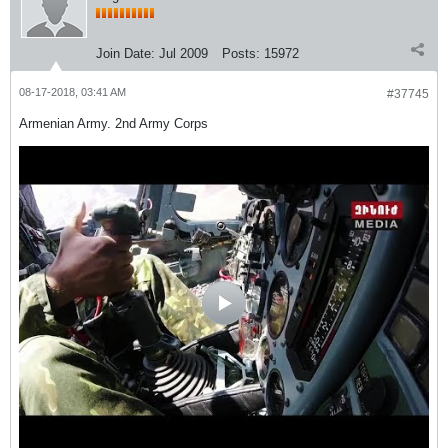
Join Date:
Jul 2009
Posts:
15972
08-17-2018, 03:41 AM
#37745
Armenian Army. 2nd Army Corps