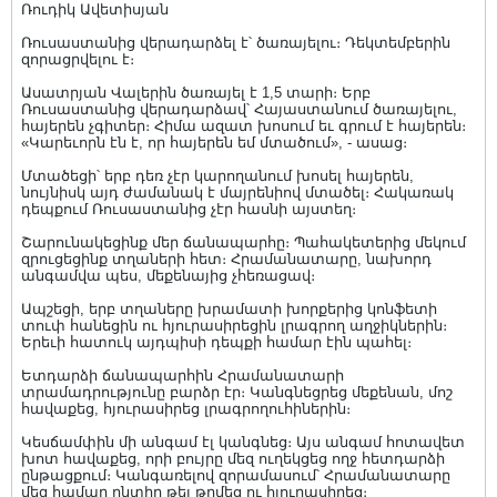
Ռուդիկ Ավետիսյան
Ռուսաստանից վերադարձել է՝ ծառայելու։ Դեկտեմբերին
զորացրվելու է։
Ասատրյան Վալերին ծառայել է 1,5 տարի։ Երբ
Ռուսաստանից վերադարձավ՝ Հայաստանում ծառայելու,
հայերեն չգիտեր։ Հիմա ազատ խոսում եւ գրում է հայերեն։
«Կարեւորն էն է, որ հայերեն եմ մտածում», - ասաց։
Մտածեցի՝ երբ դեռ չէր կարողանում խոսել հայերեն,
նույնիսկ այդ ժամանակ է մայրենիով մտածել։ Հակառակ
դեպքում Ռուսաստանից չէր հասնի այստեղ։
Շարունակեցինք մեր ճանապարհը։ Պահակետերից մեկում
զրուցեցինք տղաների հետ։ Հրամանատարը, նախորդ
անգամվա պես, մեքենայից չհեռացավ։
Ապշեցի, երբ տղաները խրամատի խորքերից կոնֆետի
տուփ հանեցին ու հյուրասիրեցին լրագրող աղջիկներին։
Երեւի հատուկ այդպիսի դեպքի համար էին պահել։
Ետդարձի ճանապարհին Հրամանատարի
տրամադրությունը բարձր էր։ Կանգնեցրեց մեքենան, մոշ
հավաքեց, հյուրասիրեց լրագրողուհիներին։
Կեսճամփին մի անգամ էլ կանգնեց։ Այս անգամ հոտավետ
խոտ հավաքեց, որի բույրը մեզ ուղեկցեց ողջ հետդարձի
ընթացքում։ Կանգառելով զորամասում՝ Հրամանատարը
մեզ համար ընտիր թեյ թրմեց ու հյուրասիրեց։