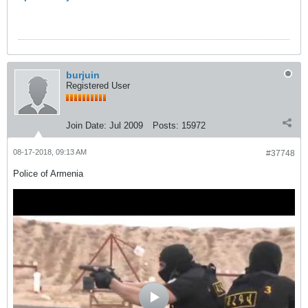
burjuin
Registered User
Join Date:
Jul 2009
Posts:
15972
08-17-2018, 09:13 AM
#37748
Police of Armenia