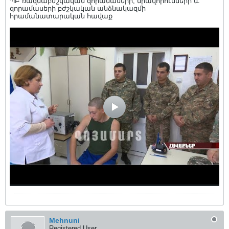
ՊԲ ռազմաբժշկական զորամասերի, միավորումների և
զորամասերի բժշկական անձնակազմի
հրամանատարական հավաք
Mehnuni
Registered User