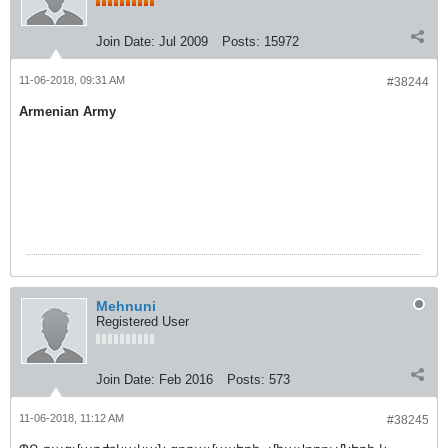
Join Date:
Jul 2009
Posts:
15972
11-06-2018, 09:31 AM
#38244
Armenian Army
Mehnuni
Registered User
Join Date:
Feb 2016
Posts:
573
11-06-2018, 11:12 AM
#38245