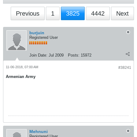
Previous
1
3825
4442
Next
burjuin
Registered User
Join Date:
Jul 2009
Posts:
15972
11-06-2018, 07:00 AM
#38241
Armenian Army
Mehnuni
Registered User