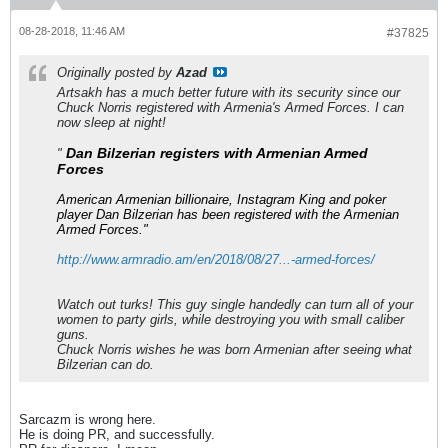
08-28-2018, 11:46 AM
#37825
Originally posted by
Azad
Artsakh has a much better future with its security since our
Chuck Norris registered with Armenia's Armed Forces. I can
now sleep at night!
Dan Bilzerian registers with Armenian Armed
"
Forces
American Armenian billionaire, Instagram King and poker
player Dan Bilzerian has been registered with the Armenian
Armed Forces."
http://www.armradio.am/en/2018/08/27...-armed-forces/
Watch out turks! This guy single handedly can turn all of your
women to party girls, while destroying you with small caliber
guns.
Chuck Norris wishes he was born Armenian after seeing what
Bilzerian can do.
Sarcazm is wrong here.
He is doing PR, and successfully.