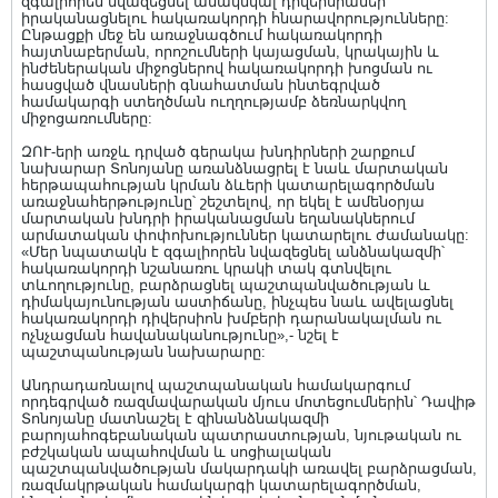
զգալիորեն նվազեցնել անակնկալ դիվերսիաներ
իրականացնելու հակառակորդի հնարավորությունները:
Ընթացքի մեջ են առաջնագծում հակառակորդի
հայտնաբերման, որոշումների կայացման, կրակային և
ինժեներական միջոցներով հակառակորդի խոցման ու
հասցված վնասների գնահատման ինտեգրված
համակարգի ստեղծման ուղղությամբ ձեռնարկվող
միջոցառումները:
ԶՈՒ-երի առջև դրված գերակա խնդիրների շարքում
նախարար Տոնոյանը առանձնացրել է նաև մարտական
հերթապահության կրման ձևերի կատարելագործման
առաջնահերթությունը՝ շեշտելով, որ եկել է ամենօրյա
մարտական խնդրի իրականացման եղանակներում
արմատական փոփոխություններ կատարելու ժամանակը:
«Մեր նպատակն է զգալիորեն նվազեցնել անձնակազմի՝
հակառակորդի նշանառու կրակի տակ գտնվելու
տևողությունը, բարձրացնել պաշտպանվածության և
դիմակայունության աստիճանը, ինչպես նաև ավելացնել
հակառակորդի դիվերսիոն խմբերի դարանակալման ու
ոչնչացման հավանականությունը»,- նշել է
պաշտպանության նախարարը:
Անդրադառնալով պաշտպանական համակարգում
որդեգրված ռազմավարական մյուս մոտեցումներին՝ Դավիթ
Տոնոյանը մատնաշել է զինանձնակազմի
բարոյահոգեբանական պատրաստության, նյութական ու
բժշկական ապահովման և սոցիալական
պաշտպանվածության մակարդակի առավել բարձրացման,
ռազմակրթական համակարգի կատարելագործման,