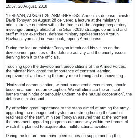
15:57, 28 August, 2018
YEREVAN, AUGUST 28, ARMENPRESS. Armenia’s defense minister
Davit Tonoyan on August 28 delivered a lecture at the ministry’s
administrative complex within the frames of the ongoing preparatory
meetings-trainings ahead of the Shant-2018 strategic command and
staff military exercises, defense ministry spokesperson Artsrun
Hovhannisyan said on Facebook, reports Armenpress.
During the lecture minister Tonoyan introduced his vision on the
development priorities of the defense activity and the priority issues
deriving from it to the officials.
Touching upon the development preconditions of the Armed Forces,
the minster highlighted the importance of constant learning,
improvement and making the army more turning and maneuvering.
“Horizontal communication, without bureaucratic excursions, should
become a norm, not an exception. We will eliminate the artificial
barriers that hinder or seriously undermine the mutual cooperation”, the
defense minister said.
By attaching great importance to the steps aimed at arming the army,
upgrading the management system and strengthening the combat
readiness of the staff, minister Tonoyan assured that at the moment
the armament upgrading programs are underway within the frames of
which it is planned to acquire also multifunctional aviation.
During the lecture there have been issues on supplementing the