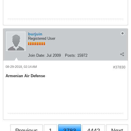
burjuin
Registered User
Join Date:
Jul 2009
Posts:
15972
08-29-2018, 02:14 AM
#37830
Armenian Air Defense
Previous
1
3783
4442
Next