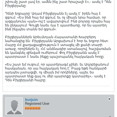
շփումը շատ լավ էր, ամեն ինչ շատ հրաշալի է»,- ասել է Դեն
Բիլզերյանը:
Դենի եղբայրը՝ Ադամ Բիլզերյանն էլ ասել է՝ իրեն հայ է
զգում. «Ես ինձ հայ եմ զգում, եւ ոչ միայն նրա համար, որ
ազգանունս «յան»-ով է ավարտվում: Ինձ բոլորը որպես հայ
են ընկալում: Գուցե նաեւ դա է պատճառը, որ ես այստեղ
ինձ ինչպես տանն եմ զգում»:
Բիլզերյաններն Արեւմտյան Հայաստանի Խարբերդ
նահանգից են: Բիլզերյանն Արցախում է հոր եւ եղբոր հետ:
Հայրը ՀՀ քաղաքացիություն է ստացել մի քանի տարի
առաջ, որդիներն էլ, ՀՀ անձնագիր ստանալով, հաշվառման
են կանգնել զինված ուժերում: Փոլ Բիլզերյանն ասել է՝
պատրաստ է նաեւ ինքը պաշտպանել հայկական հողը:
«Ես շատ եմ ուզում, որ պատերազմ չլինի, եւ Ադրբեջանում
հասկանան, որ սա հայկական հող է: Բայց եթե հանկարծ
այդպես չստացվի, ոչ միայն իմ որդիները, այլեւ ես
պատրաստ ենք գալ ու մեր պարտքը կատարել»,- ասել է
Դեն Բիլզերյանի հայրը:
burjuin
Registered User