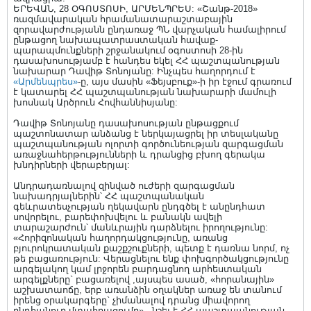
ԵՐԵՎԱՆ, 28 ՕԳՈՍՏՈՍԻ, ԱՐՄԵՆՊՐԵՍ: «Շանթ-2018»
ռազմավարական հրամանատարաշտաբային
զորավարժությանն ընդառաջ ՊՆ վարչական համալիրում
ընթացող նախապատրաստական հավաք-
պարապմունքների շրջանակում օգոստոսի 28-ին
դասախոսությամբ է հանդես եկել ՀՀ պաշտպանության
նախարար Դավիթ Տոնոյանը: Ինչպես հաղորդում է
«Արմենպրես»
-ը, այս մասին «Ֆեյսբուք»-ի իր էջում գրառում
է կատարել ՀՀ պաշտպանության նախարարի մամուլի
խոսնակ Արծրուն Հովհաննիսյանը:
Դավիթ Տոնոյանը դասախոսության ընթացքում
պաշտոնատար անձանց է ներկայացրել իր տեսլականը
պաշտպանության ոլորտի գործունեության զարգացման
առաջնահերթությունների և դրանցից բխող գերակա
խնդիրների վերաբերյալ:
Անդրադառնալով զինված ուժերի զարգացման
նախադրյալներին՝ ՀՀ պաշտպանական
գեևրատեսչության ղեկավարն ընդգծել է անընդհատ
սովորելու, բարեփոխվելու և բանակն ավելի
տարաշարժուն՝ մանևրային դարձնելու իրողությունը:
«Հորիզոնական հաղորդակցությունը, առանց
բյուրոկրատական քաշքշուքների, պետք է դառնա նորմ, ոչ
թե բացառություն: Վերացնելու ենք փոխգործակցությունը
արգելակող կամ լրջորեն բարդացնող արհեստական
արգելքները` բացառելով ,այսպես ասած, «հորանային»
աշխատաոճը, երբ առանձին օղակներ առաջ են տանում
իրենց օրակարգերը` չիմանալով դրանց միավորող
ընդհանուր մտահղացումը»,- նշել է ՀՀ պաշտպանության