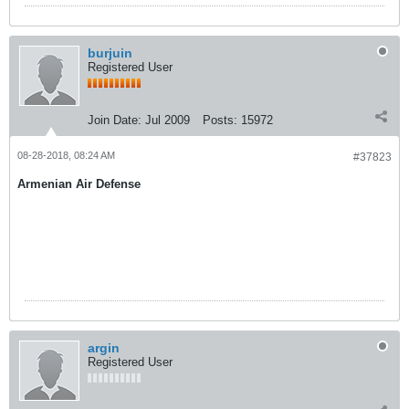
burjuin
Registered User
Join Date:
Jul 2009
Posts:
15972
08-28-2018, 08:24 AM
#37823
Armenian Air Defense
argin
Registered User