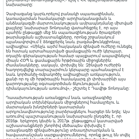
նախարարը:
Չափազանց կարևորելով բանակի սպառազինման,
կառավարման համակարգի արդիականացման և
անձնակազմի մարտունակության ամրապնդմանը միտված
քայլերը՝ նախարար Տոնոյանը վստահեցրել է, որ այս
պահին ընթացքի մեջ են սպառազինության ծրագրերի
թարմացման աշխատանքները, որոնց շրջանակում
պլանավորվում է ձեռքբերել նաև բազմաֆունկցիոնալ
ավիացիա: «Մինչև այժմ հայկական զինված ուժերը ունեցել
են հստակ արտահայտված ցամաքային ուժի կերպար,
օդային գերակայության համար պայքարում ապավինելով
միայն ՀՕՊ և ցամաքային հրթիռային միջոցներին:
Ժամանակները, սակայն, փոխվել են: Զինված ուժերին
հաղորդվելիք տարաշարժուն կերպարը պահանաջում է
նաև կործանիչ-ռմբակոծիչ ավիացիայի առկայություն,
քանի որ ոչ մի հրթիռային համակարգ չի փոխարինի այս
կարողությանը օգտագործման ճկունության և
դիմակայունության առումով»,- շեշտել է Դավիթ Տոնոյանը:
Դասախոսության առանցքում նաև առաջնագիծը
արդիական տեխնիկական միջոցներով համալրելու և
մարտական խնդիրների կատարման
արդյունավետությունը բարձրացնելու հարցեր են եղել: Այս
առումով պաշտպանության նախարարն ընդգծել է, որ
2016թ. երկրորդ կեսին և 2017թ. ընթացքում կատարված
աշխատանքների շնորհիվ մեծապես փխխվել է
առաջնագծի զինվածությունը տեսադիտարկման և
հավաստանշման սարքավորումներով, որոնք թույլ են տվել