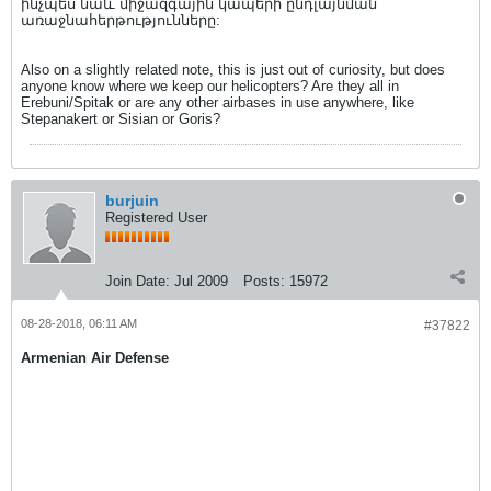
ինչպես նաև միջազգային կապերի ընդլայնման
առաջնահերթությունները:
Also on a slightly related note, this is just out of curiosity, but does
anyone know where we keep our helicopters? Are they all in
Erebuni/Spitak or are any other airbases in use anywhere, like
Stepanakert or Sisian or Goris?
burjuin
Registered User
Join Date:
Jul 2009
Posts:
15972
08-28-2018, 06:11 AM
#37822
Armenian Air Defense