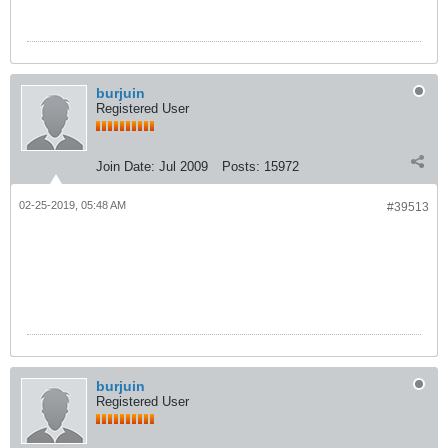
burjuin
Registered User
Join Date:
Jul 2009
Posts:
15972
02-25-2019, 05:48 AM
#39513
burjuin
Registered User