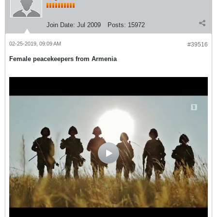
Join Date:
Jul 2009
Posts:
15972
02-25-2019, 09:09 AM
#39516
Female peacekeepers from Armenia