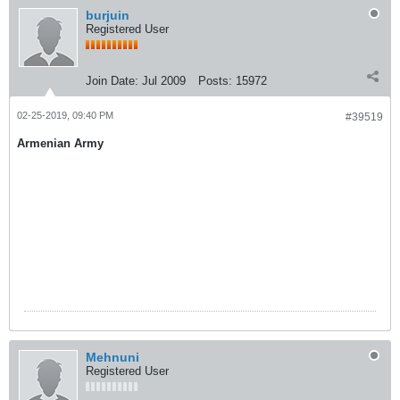
burjuin
Registered User
Join Date:
Jul 2009
Posts:
15972
02-25-2019, 09:40 PM
#39519
Armenian Army
Mehnuni
Registered User