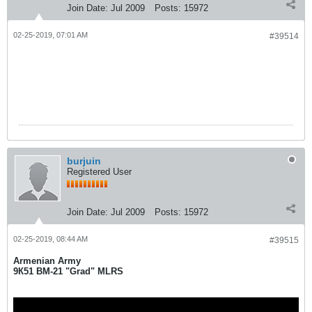
Join Date:
Jul 2009
Posts:
15972
02-25-2019, 07:01 AM
#39514
burjuin
Registered User
Join Date:
Jul 2009
Posts:
15972
02-25-2019, 08:44 AM
#39515
Armenian Army
9К51 BM-21 "Grad" MLRS