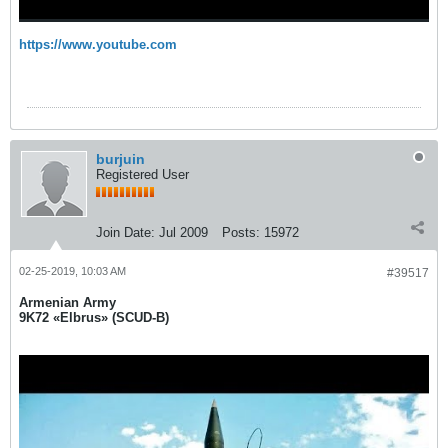
https://www.youtube.com
burjuin
Registered User
Join Date:
Jul 2009
Posts:
15972
02-25-2019, 10:03 AM
#39517
Armenian Army
9K72 «Elbrus» (SCUD-B)