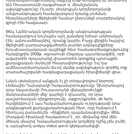
հանրապետությունները սկզբից ևեթ ստացան (և ստանում
են) Ռուսաստանի բացահայտ և միանշանակ
աջակցությունը։ Ուստի, մոսկովյան կողմնորոշմամբ
անվտանգության համակարգում դրանց լուծման
հեռանկարները Թբիլիսիի համար ընդունելի տարբերակով
զրոյի էին հավասար։
Թեև ՆԱՏՕ-ական կողմնորոշմամբ անվտանգության
համակարգում նույնպես այդ շանսերը խիստ անիրական
էին, այնուամենայնիվ, դրանք կային։ Բայց վերջին հաշվով
Թբիլիսիի չարդարացվածորեն բարձր ակնկալիքները
հյուսիսատլանտյան դաշինքի հետ համագործակցությունից
հանգեցրին 2008թ. օգոստոսի Հնգօրյա պատերազմին, որի
ավարտին Վրաստանը փաստորեն կորցրեց արտաքին
քաղաքական մանևրի հնարավորությունը։ Եվ դա
ամենաարմատական ձևով սկսեց ազդեցություն գործել ողջ
տարածաշրջանի ռազմաքաղաքական իրավիճակի վրա։
Նման սխեմայում այնքան էլ չի տեղավորվում երրորդ՝
Լեռնային Ղարաբաղի հակամարտությունը։ Չխորանալով
դրա նկատմամբ Ռուսաստանի վերաբերմունքի
մանրամասների մեջ՝ կարելի է փաստել, որ նրա
պաշտոնական դիրքորոշումը, սկզբունքորեն, de facto
համընկնում է այս հակամարտության ուղղությամբ նրա
անցկացրած քաղաքականության հետ, որը հանգում է
հետևյալ բանաձևին. «ինքներդ պայմանավորվեք»։ Թեև
Մոսկվան հիանալի հասկանում է, որ, միմյանց դեմ մեն-
մենակ մնալով՝ հակամարտության կողմերը ոչինչ չեն լուծի,
և այդպիսով առկա status quo-ն կերկարաձգվի։