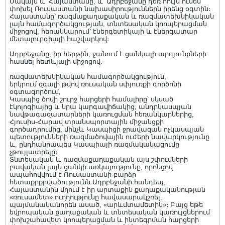
Սակայն և՛ Հայաստանը, և՛ Ադրբեջանը դեռ հույս ունեն
փոխել Ռուսաստանի նախասիրություններն իրենց օգտին։
Հայաստանը՝ ռազմաքաղաքական և ռազմատեխնիկական
լայն համագործակցության, տնտեսական կոոպերացման
միջոցով, հեռանկարում՝ էներգետիկայի և էներգատար
մետալուրգիայի հաշվարկով։
Ադրբեջանը, իր հերթին, ջանում է ցանկալի արդյունքների
հասնել հետևյալի միջոցով.
ռազմատեխնիկական համագործակցություն,
երկրում զգալի թվով ռուսական սփյուռքի գործոնի
օգտագործում,
Կասպից ծովի շուրջ հարցերի համալիրը՝ սկսած
էկոլոգիայից և նրա կարգավիճակից, անդրկասպյան
նավթագազատարների կառուցման հեռանկարներից,
Հյուսիս-Հարավ տրանսպորտային միջանցքի
գործադրումից, մինչև Կասպիցի ջրավազան ոչկասպյան
պետությունների ռազմածովային ուժերի նավարկությունը
և, ընդհանրապես Կասպիայի ռազմականացումը
չթույլատրելը։
Տնտեսական և ռազմաքաղաքական այս շփումների
բավական լայն ցանկի առկայությունը, որոնցով
ապահովվում է Ռուսաստանի բարձր
հետաքրքրվածությունն Ադրբեջանի հանդեպ,
Հայաստանին մղում է իր արտաքին քաղաքականության
«ռուսամետ» ուղղությունը հավասարակշռել,
պայմանականորեն ասած, «արևմտամետին»։ Բայց եթե
եվրոպական քաղաքական և տնտեսական կառույցներում
փոխշահավետ կոոպերացման և ինտեգրման հարցերի