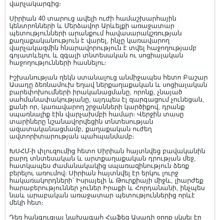
վարչակարգից։
Սիրիան 40 տարուց ավելի ուժի համաշխարհային
կենտրոնների և Մերձավոր Արևելքի առաջատար
պետությունների արանքում հավասարակշռության
քաղաքականություն է վարել, ինչը կառավարող
վարչակազմին հնարավորություն է տվել հաջողությամբ
գոյատևելու և զգալի տնտեսական ու սոցիալական
հաջողությունների հասնելու։
Իշխանության ղեկն ստանալուց անմիջապես հետո Բաշար
Ասադը ձեռնամուխ եղավ ներքաղաքական և սոցիալական
բարեփոխումների իրականացմանը, որոնք, չնայած
սահմանափակությանը, այդպես էլ զարգացում չունեցան,
քանի որ, կառավարող շրջանների կարծիքով, դրանք
սպառնալիք էին վարչախմբի համար։ Վերջին տասը
տարիները նշանավորվեցին տնտեսության
ազատականացմամբ, քաղաքական ուժեղ
ավտորիտարության պահպանմամբ։
ԽՍՀՄ-ի փլուզումից հետո Սիրիան հայտնվեց բավականին
բարդ տնտեսական և արտքաղաքական դրության մեջ,
հատկապես ժամանակակից սպառազինություն ձեռք
բերելու առումով։ Սիրիան հայտնվել էր երկու լուրջ
հակառակորդների` Իսրայելի և Թուրքիայի միջև, լիարժեք
հարաբերություններ չուներ Իրաքի և Հորդանանի, ինչպես
նաև արաբական առաջատար պետություններից որևէ
մեկի հետ։
Դեռ հանգուցյալ նախագահ Հաֆեզ Ասադի օրոք սկսել էր