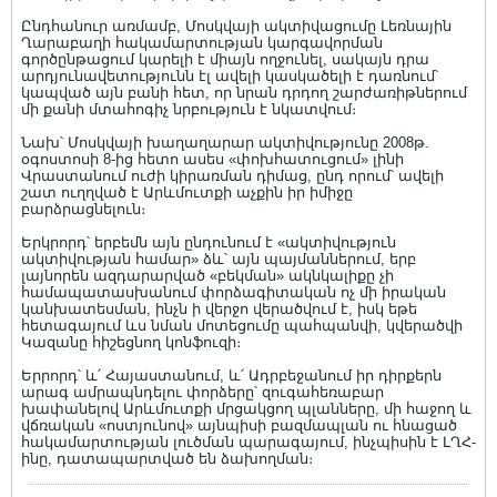
Ընդհանուր առմամբ, Մոսկվայի ակտիվացումը Լեռնային
Ղարաբաղի հակամարտության կարգավորման
գործընթացում կարելի է միայն ողջունել, սակայն դրա
արդյունավետությունն էլ ավելի կասկածելի է դառնում՝
կապված այն բանի հետ, որ նրան դրդող շարժառիթներում
մի քանի մտահոգիչ նրբություն է նկատվում։
Նախ՝ Մոսկվայի խաղաղարար ակտիվությունը 2008թ.
օգոստոսի 8-ից հետո ասես «փոխհատուցում» լինի
Վրաստանում ուժի կիրառման դիմաց, ընդ որում՝ ավելի
շատ ուղղված է Արևմուտքի աչքին իր իմիջը
բարձրացնելուն։
Երկրորդ՝ երբեմն այն ընդունում է «ակտիվություն
ակտիվության համար» ձև՝ այն պայմաններում, երբ
լայնորեն ազդարարված «բեկման» ակնկալիքը չի
համապատասխանում փորձագիտական ոչ մի իրական
կանխատեսման, ինչն ի վերջո վերածվում է, իսկ եթե
հետագայում ևս նման մոտեցումը պահպանվի, կվերածվի
Կազանը հիշեցնող կոնֆուզի։
Երրորդ՝ և՛ Հայաստանում, և՛ Ադրբեջանում իր դիրքերն
արագ ամրապնդելու փորձերը՝ զուգահեռաբար
խափանելով Արևմուտքի մրցակցող պլանները, մի հաջող և
վճռական «ոստյունով» այնպիսի բազմապլան ու հնացած
հակամարտության լուծման պարագայում, ինչպիսին է ԼՂՀ-
ինը, դատապարտված են ձախողման։