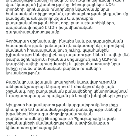
կուսակցությունները հիմնվում են դժգոհությունների աճի
վրա՝ կապված իշխանությունը մոնոպոլացնելու ԱԶԿ
փորձերի, կրոնական խնդիրների նկատմամբ նրա
հակասական դիրքորոշման, գործազրկության ընդլայնումը
կասեցնելու անկարողության և արտաքին
քաղաքականության հետ, որը, ըստ աշխարհիկների,
պայմանավորված է ԱԶԿ իսլամիստական
գաղափարախոսությամբ։
Գործարար վերնախավը, ինչպես նաև քաղաքացիական
հասարակության զանազան դերակատարներ, օգտվելով
մասնակի հրապարակայնությունից, կպահանջեն
իշխանություններից լիբերալ ազատություններ և ավելի մեծ
թափանցիկություն։ Իրական մրցակցությունը ԱԶԿ-ին
կդարձնի ավելի պրագմատիկ և կվերահաստատի նրա
իմիջը որպես տնտեսական բարեփոխումների
կուսակցություն։
Բազմակուսակցական կոալիցիոն կառավարությունն
անհրաժեշտաբար ենթադրում է մոտեցումների լայն
շրջանակ, որը քաղաքական բանավեճերը կենտրոնացնում
է գաղափարապես ոչ այնքան բևեռային խնդիրների շուրջ։
Կիպրոսի հակամարտության կարգավորումը նոր լիցք
կհաղորդի ԵՄ անդամակցության բանակցություններին՝
խթանելով հետագա ժողովրդավարական
բարեփոխումները Թուրքիայում։ Պլյուրալիզմը և լայն
շրջանակների մասնակցությունն աստիճանաբար
կինստիտուցիոնալացվեն։