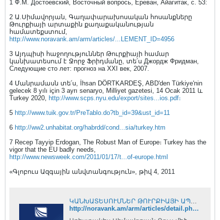
1 Ф.М. Достоевский, Восточный вопрось, Ереван, Айагитак, с. 53:
2 Ա.Սիմավորյան, Գաղափարախոսական հոսանքները
Թուրքիայի արտաքին քաղաքականության
համատեքստում,
http://www.noravank.am/arm/articles/...LEMENT_ID=4956
3 Այդպիսի հաջողություններ Թուրքիայի համար
կանխատեսում է Ջորջ Ֆրիդմանը, տե՛ս Джордж Фридман,
Следующие сто лет: прогноз на XXI век, 2007.
4 Մանրամասն տե՛ս, İhsan DÖRTKARDEŞ, ABD'den Türkiye'nin
gelecek 8 yılı için 3 ayrı senaryo, Milliyet gazetesi, 14 Ocak 2011 և
Turkey 2020,
http://www.scps.nyu.edu/export/sites...ios.pdf։
5
http://www.tuik.gov.tr/PreTablo.do?tb_id=39&ust_id=11
6
http://ww2.unhabitat.org/habrdd/cond...sia/turkey.htm
7 Recep Tayyip Erdogan, The Robust Man of Europe։ Turkey has the
vigor that the EU badly needs,
http://www.newsweek.com/2011/01/17/t...of-europe.html
«Գլոբուս Ազգային անվտանգություն», թիվ 4, 2011
ԿԱՆԽԱՏԵՍՈՒՄՆԵՐ ԹՈՒՐՔԻԱՅԻ ԱՊԱԳԱՅԻ ՇՈՒՐՋ
http://noravank.am/arm/articles/detail.php?ELEMENT_ID=5986