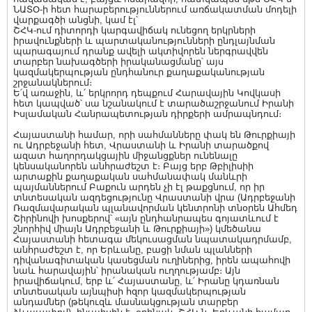
ՆԱՏՕ-ի հետ հարաբերություններում առճակատման մոդելի
վարքագծի անցնի, կամ էլ՝
ՇՀԿ-ում դիտորդի կարգավիճակ ունեցող երկրների
իրավունքների և պարտականությունների ընդլայնման
պարագայում դրանք ավելի ակտիվորեն ներգրավվեն
տարբեր նախագծերի իրականացմանը՝ այս
կազմակերպության ընդհանուր քաղաքականության
շրջանակներում։
Ե՛վ առաջին, և՛ երկրորդ դեպքում Հարավային Կովկասի
հետ կապված՝ սա նշանակում է տարածաշրջանում Իրանի
Իսլամական Հանրապետության դիրքերի ամրապնդում։
Հայաստանի համար, որի սահմանները փակ են Թուրքիայի
ու Ադրբեջանի հետ, Վրաստանի և Իրանի տարածքով
ազատ հաղորդակցային միջանցքներ ունենալը
կենսականորեն անհրաժեշտ է։ Բայց երբ Թբիլիսիի
արտաքին քաղաքական սահմանափակ մանևրի
պայմաններում Բաքուն արդեն չի էլ թաքցնում, որ իր
տնտեսական ազդեցությունը Վրաստանի վրա (Ադրբեջանի
Ռազմավարական պլանավորման կենտրոնի տնօրեն Ահմեդ
Շիրինովի խոսքերով՝ «այն ընդհանրապես գոյատևում է
շնորհիվ միայն Ադրբեջանի և Թուրքիայի») կմեծանա
Հայաստանի հետագա մեկուսացման նպատակադրմամբ,
անհրաժեշտ է, որ Երևանը, բացի նման պլանների
դիվանագիտական կասեցման ուղիներից, իրեն ապահովի
նաև հարավային՝ իրանական ուղղությամբ։ Այն
իրավիճակում, երբ և՛ Հայաստանը, և՛ Իրանը կդառնան
տնտեսական այնպիսի հզոր կազմակերպության
անդամներ (թեկուզև մասնակցության տարբեր