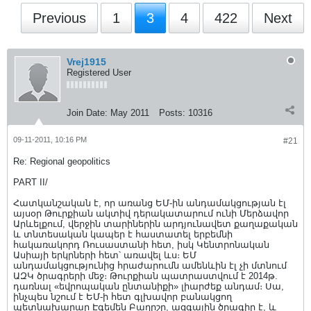
Previous
1
3
4
422
Next
Vrej1915
Registered User
Join Date:
May 2011
Posts:
10316
09-11-2011, 10:16 PM
#21
Re: Regional geopolitics
PART II/
Հատկանշական է, որ առանց ԵՄ-ին անդամակցության էլ
այսօր Թուրքիան ակտիվ դերակատարում ունի Մերձավոր
Արևելքում, վերջին տարիներին արդյունավետ քաղաքական
և տնտեսական կապեր է հաստատել երբեմնի
հակառակորդ Ռուսաստանի հետ, իսկ Կենտրոնական
Ասիայի երկրների հետ՝ առավել ևս։ ԵՄ
անդամակցությունից հրաժարումն ամենևին էլ չի մտնում
ԱԶԿ ծրագրերի մեջ։ Թուրքիան պատրաստվում է 2014թ.
դառնալ «եվրոպական ընտանիքի» լիարժեք անդամ։ Սա,
ինչպես նշում է ԵՄ-ի հետ գլխավոր բանակցող
պետնախարար Էգեմեն Բաղըշը, ազգային ծրագիր է, և