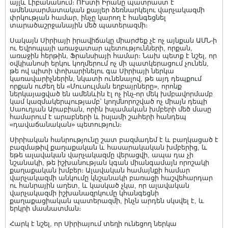
այլև Լիբանանում։ ՈՒստի Իրանը պատրաստ է
ամենաարմատական քայլեր ձեռնարկելու վարչակազմի
փրկության համար, ինչը կարող է հանգեցնել
տարածաշրջանային մեծ պատերազմի։
Սակայն Սիրիայի իրավիճակը միարժեք չէ ոչ այնքան ԱՄՆ-ի
ու Եվրոպայի առաջատար պետությունների, որքան,
առաջին հերթին, Ֆրանսիայի համար։ Նախ պետք է նշել, որ
օվկիանոսի երկու կողմերում ոչ մի պատկերացում չունեն,
թե ով պիտի փոխարինելու գա Սիրիայի ներկա
կառավարիչներին, նկատի ունենալով, թե այդ դեպքում
որքան ուժեղ են «Մուսուլման եղբայրները», որոնք
ներկայացված են ամենևին էլ ոչ ինչ-որ մեկ խմբավորմամբ
կամ կազմակերպությամբ` կողմնորոշված ոչ միայն դեպի
Սաուդյան Արաբիան, որին իսլամական խմբերի մեծ մասը
համարում է արաբների և իսլամի շահերի հանդեպ
«դավաճանական» պետություն։
Սիրիական հանրությունը շատ բազմադեմ է և բաղկացած է
բազմաթիվ քաղաքական և հասարակական խմբերից, և
եթե ալավական վարչակազմը վերացվի, ապա դա չի
նշանակի, թե իշխանության կգան միանգամայն որոշակի
քաղաքական խմբեր։ Ալավական համայնքի համար
վարչակազմի անկումը կնշանակի բառացի հաշվեհարդար
ու հանրային աղետ, և կասկած չկա, որ ալավական
վարչակազմի իշխանազրկումը կհանգեցնի
քաղաքացիական պատերազմի, ինչն արդեն սկսվել է, և
երկրի մասնատման։
Հարկ է նշել, որ Սիրիայում տեղի ունեցող ներկա