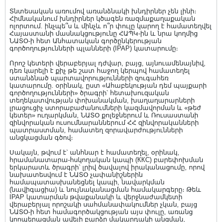
Տնտեսական առումով առանձնակի խնդիրներ չեն լինի։
Հիմնականում խնդիրներ կծագեն ռազմաքաղաքական
ոլորտում. ինչպե՞ս և մինչև ո՞ր փուլը կարող է համատեղվել
Հայաստանի մասնակցությունը ՀԱՊԿ-ին և նրա կողմից
ՆԱՏՕ-ի հետ Անհատական գործընկերության
գործողությունների պլանների (IPAP) կատարումը։
Որոշ կետերի վերաբերյալ դժվար, բայց, այնուամենայնիվ,
դեռ կարելի է քիչ թե շատ հաջող կերպով համատեղել
ստանձնած պարտավորությունների զուգահեռ
կատարումը. օրինակ, ըստ «Ահաբեկության դեմ պայքարի
գործողությունների» ծրագրի՝ հետախուզական
տեղեկատվության փոխանակման, խաղաղարարների
լրացուցիչ ստորաբաժանումների կազմավորման և «թեժ
կետեր» ուղարկման, ՆԱՏՕ քոլեջներում և Ռուսաստանի
զինվորական ուսումնարաններում ՀՀ զինվորականների
պատրաստման, համատեղ զորավարժությունների
անցկացման գծով։
Սակայն, թվում է՝ անհնար է համատեղել, օրինակ,
հրամանատարա-հսկողական կապի (ККС) բարեփոխման
երկարատև ծրագրի՝ լրիվ ծավալով իրականացումը, որով
նախատեսվում է ՆԱՏՕ չափանիշներին
համապատասխանեցնել կապի, նավարկման
(նավիգացիա) և նույնականացման համակարգերը։ Թեև
IPAP կատարման թվաքանակի և վերջնաժամկետի
վերաբերյալ որոշակի սահմանափակումներ չկան, բայց
ՆԱՏՕ-ի հետ համագործակցության այս փուլը, առանց
կոոպերացման ավելի բարձր մակարդակի անցման,