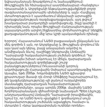
եվրատլանտյան ծրագրերում ու նախագծերում։
Թուրքիային են հետագայում աստիճանաբար «հանգելու»
Վրաստանի և Ադրբեջանի ենթակառուցվածքների բոլոր
ռազմատրանսպորտային սխեմաները և այլն։ Հավելյալ
մտահոգություն է պատճառում Անկարայի արտաքին
քաղաքականության ռազմաքաղաքական, այդ թվում՝
խաղաղարար բաղադրիչի ակտիվացումը, ինչը կարելի է
դիտարկել նաև որպես Թուրքիայի Հանրապետության
սպայակույտին արվող ինքնատիպ փոխհատուցում՝ ներքին
քաղաքականության մեջ նրա կշռի պակասեցման դիմաց։
Երրորդ՝ Հայաստանում ՆԱՏՕ բացասական ընկալման ևս
մեկ գործոն է այն, որ Ադրբեջանը և Թուրքիան փորձում են
այս կամ այն կերպ, բայց անպայման ակտիվ ու
անմիջական ձևով, դաշինքը ներգրավել Լեռնային
Ղարաբաղի հակամարտության լուծման գործում։ Դա
հատկապես խիստ ակտուալ էր մինչև ղարաբաղյան
հակամարտության գործընթացի շուրջ
բանակցություններում Ռուսաստանի կտրուկ
ակտիվացումը Հարավային Օսիայում պատերազմից հետո։
Այսպես, եթե 2005թ. հոկտեմբերին ՆԱՏՕ գլխավոր
քրատուղար Յաափ դե Հոոփ Սհեֆերը հայտարարում էր,
թե կազմակերպությունը «չի ջանում ուղղակիորեն
մասնակցել ղարաբաղյան հակամարտության
կարգավորմանը», ապա արդեն 2006թ. մայիսին ՆԱՏՕ
Խորհրդարանական վեհաժողովի նախագահ Պիեռ Լելյուշը,
անդրադառնալով Լեռնային Ղարաբաղի իրավիճակին,
նշում էր, որ ՆԱՏՕ ԽՎ-ն «ջանքեր է գործադրում սույն
հակամարտության լուծմանն աջակցելու համար» և
մտադիր է «նրա կարգավորման ուղիներ որոնել»։