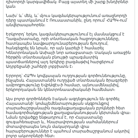
դիտորդի կարգավիճակ։ Բայց այստեղ մի շարք խնդիրներ
կան։
Նախ՝ և՛ մեկ, և՛ մյուս կազմակերպությունում առաջնորդի
դերը պատկանում է Ռուսաստանին, ընդ որում՝ ՀԱՊԿ-ում՝
անվերապահորեն։
Երկրորդ՝ երկու կազմակերպությունում էլ մասնակցում է
Ղազախստանը, որի տնտեսական հաջողությունները,
հատկապես նավթարդյունաբերության ճյուղում,
հանգեցրել են նրան, որ այն կարելի է համարել
Կենտրոնական Ասիայի նոր առաջատար։ Սակայն առաջին
հերթին տնտեսական բնույթի պրագմատիկ
պատճառներով այդ երկիրը բազմաթիվ հարցերում
Ադրբեջանի շահերի լոբբիստն է։
Երրորդ՝ ՀԱՊԿ կովկասյան ուղղության գործունեությունը,
ինչպեսև Հայաստանին ուղղված տնտեսական ծրագրերի
ամբողջությունը ԵվրԱզԷս-ի համար, այնուամենայնիվ,
երկրորդական են կենտրոնաասիականի համեմատ։
Այս բոլոր գործոններն էական ազդեցություն են գործել
Հայաստանի՝ կոմպլեմենտարության սկզբունքով
տարածաշրջանային ռազմաքաղաքական բլոկների հետ
համագործակցության քաղաքականության կերտման վրա։
Նման դրվածքը ենթադրում է, որ Հայաստանը
զուգահեռաբար և, հնարավորության սահմաններում
մոտավորապես նույն մակարդակի վրա
հարաբերություններ է պահում տարածաշրջանում ակտիվ
բոլոր ակտորների հետ։