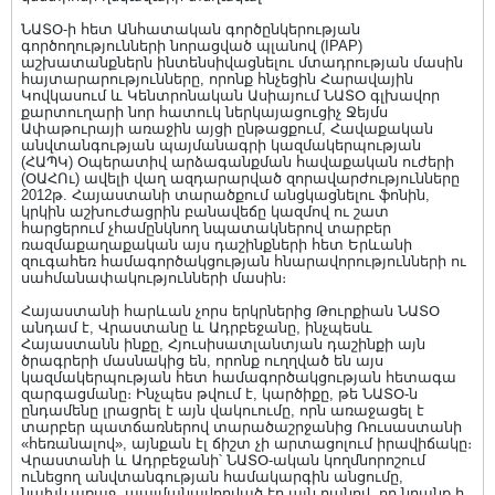
ՆԱՏՕ-ի հետ Անհատական գործընկերության
գործողությունների նորացված պլանով (IPAP)
աշխատանքներն ինտենսիվացնելու մտադրության մասին
հայտարարությունները, որոնք հնչեցին Հարավային
Կովկասում և Կենտրոնական Ասիայում ՆԱՏՕ գլխավոր
քարտուղարի նոր հատուկ ներկայացուցիչ Ջեյմս
Ափաթուրայի առաջին այցի ընթացքում, Հավաքական
անվտանգության պայմանագրի կազմակերպության
(ՀԱՊԿ) Օպերատիվ արձագանքման հավաքական ուժերի
(ՕԱՀՈւ) ավելի վաղ ազդարարված զորավարժությունները
2012թ. Հայաստանի տարածքում անցկացնելու ֆոնին,
կրկին աշխուժացրին բանավեճը կազմով ու շատ
հարցերում չհամընկնող նպատակներով տարբեր
ռազմաքաղաքական այս դաշինքների հետ Երևանի
զուգահեռ համագործակցության հնարավորությունների ու
սահմանափակությունների մասին։
Հայաստանի հարևան չորս երկրներից Թուրքիան ՆԱՏՕ
անդամ է, Վրաստանը և Ադրբեջանը, ինչպեսև
Հայաստանն ինքը, Հյուսիսատլանտյան դաշինքի այն
ծրագրերի մասնակից են, որոնք ուղղված են այս
կազմակերպության հետ համագործակցության հետագա
զարգացմանը։ Ինչպես թվում է, կարծիքը, թե ՆԱՏՕ-ն
ընդամենը լրացրել է այն վակուումը, որն առաջացել է
տարբեր պատճառներով տարածաշրջանից Ռուսաստանի
«հեռանալով», այնքան էլ ճիշտ չի արտացոլում իրավիճակը։
Վրաստանի և Ադրբեջանի՝ ՆԱՏՕ-ական կողմնորոշում
ունեցող անվտանգության համակարգին անցումը,
նախևառաջ, պայմանավորված էր այն բանով, որ նրանք ի