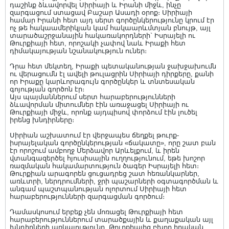
դաշինք ձևավորվել Սիրիայի և Իրանի միջև, ինչը
զարգացում ստացավ Բաշար Ասադի օրոք։ Սիրիայի
համար Իրանի հետ այդ սերտ գործընկերությունը կրում էր
ոչ թե հակաամերիկյան կամ հակաարևմտյան բնույթ, այլ
տարածաշրջանային հակառակորդների` Իսրայելի ու
Թուրքիայի հետ, որոշակի չափով նաև Իրաքի հետ
դիմակայության նշանակություն ուներ։
Դրա հետ մեկտեղ, Իրաքի պետականության ջախջախումն
ու վերացումն էլ ավելի թուլացրին Սիրիայի դիրքերը, քանի
որ Իրաքը կարևորագույն գործընկեր և տնտեսական
գոյության գործոն էր։
Այս պայմաններում սերտ հարաբերությունների
ձևավորման միտումներ էին առաջացել Սիրիայի ու
Թուրքիայի միջև, որոնք այդպիսով փորձում էին լուծել
իրենց խնդիրները։
Սիրիան աշխատում էր վերջապես ճեղքել թուրք-
իսրայելական գործընկերության «ճակատը», որը շատ բան
էր որոշում ամբողջ Մերձավոր Արևելքում, և իրեն
վտանգազերծել հյուսիսային ուղղությունում, եթե խոշոր
ռազմական հակամարտություն ծագեր Իսրայելի հետ։
Թուրքիան արագորեն ցուցադրեց շատ հեռանկարներ,
առևտրի, ներդրումների, ջրի պաշարների օգտագործման և
անգամ պաշտպանության ոլորտում Սիրիայի հետ
հարաբերությունների զարգացման գործում։
Դամասկոսում երբեք չեն մոռացել Թուրքիայի հետ
հարաբերություններում տարածքային և քաղաքական այլ
խնդիրների առկայությունը, Թուրքիայից բխող իրական