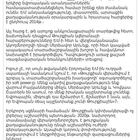
երկիրը եվրոպական ստանդարտներին
համապատասխանեցնելու համար իրենք դեռ ժամանակ
ունեն։ ԵՄ անդամակցությունը, փաստորեն, արտաքին
քաղաքականության օրակարգային և հրատապ հարցերից
է ընդհուպ 2014թ.։
Այլ հարց է, թե արդյոք անկյունաքարային տարեթվից հետո,
ձախողման դեպքում Թուրքիան կվերանայի
հարաբերությունները ԵՄ-ի հետ և վերջնականապես
կկողմնորոշվի դեպի Մերձավոր Արևելք, որի հետ կապված
ապագայում տարածաշրջանային խոշոր և հավակնոտ
նախագիծ է իրագործվելու Դավութօղլուի առաջ քաշած
«ռազմավարական եռանկյունիների» տեսքով։
Իզուր չէ, որ սույն թվականին Էրդողանը ԵՄ-ին ուղղած
սպառնալի նամակում նշում է, որ «Թուրքիան վերածվում է
գլոբալ և տարածաշրջանային խաղացողի՝ օգտագործելով
իր soft power-ը։ Մենք ակտիվ քաղաքականություն ենք
վարում Բալկաններից մինչև Մերձավոր Արևելք և Կովկաս։
Շատերն են ասում, որ մենք իրական այլընտրանք չունենք
Եվրոպային, միգուցե դա ճշմարիտ է, ճշմարիտ է նաև այն,
որ Եվրոպան ռեալ այլընտրանք չունի Թուրքիային»7։
Երկրորդ սցենարի համաձայն՝ Թուրքիան կփոխակերպվի ոչ
լիբերալ աշխարհիկ պետության։ 2020թ. նախորդող
տասնամյակը վերակողմնորոշելու է թուրքական
քաղաքականությունը դեպի աշխարհիկ ուժերի
գերակայություն։ Այսպիսի կտրուկ փոփոխությունը
բացատրվում է ներքոհիշյալ ենթադրելի զարգացումներից
ելնելով։