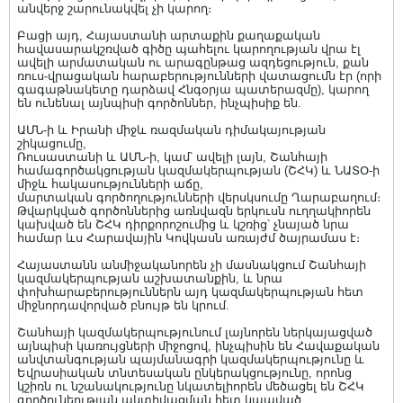
անվերջ շարունակվել չի կարող։
Բացի այդ, Հայաստանի արտաքին քաղաքական
հավասարակշռված գիծը պահելու կարողության վրա էլ
ավելի արմատական ու արագընթաց ազդեցություն, քան
ռուս-վրացական հարաբերությունների վատացումն էր (որի
գագաթնակետը դարձավ Հնգօրյա պատերազմը), կարող
են ունենալ այնպիսի գործոններ, ինչպիսիք են.
ԱՄՆ-ի և Իրանի միջև ռազմական դիմակայության
շիկացումը,
Ռուսաստանի և ԱՄՆ-ի, կամ՝ ավելի լայն, Շանհայի
համագործակցության կազմակերպության (ՇՀԿ) և ՆԱՏՕ-ի
միջև հակասությունների աճը,
մարտական գործողությունների վերսկսումը Ղարաբաղում։
Թվարկված գործոններից առնվազն երկուսն ուղղակիորեն
կախված են ՇՀԿ դիրքորոշումից և կշռից՝ չնայած նրա
համար ևս Հարավային Կովկասն առայժմ ծայրամաս է։
Հայաստանն անմիջականորեն չի մասնակցում Շանհայի
կազմակերպության աշխատանքին, և նրա
փոխհարաբերություններն այդ կազմակերպության հետ
միջնորդավորված բնույթ են կրում.
Շանհայի կազմակերպությունում լայնորեն ներկայացված
այնպիսի կառույցների միջոցով, ինչպիսին են Հավաքական
անվտանգության պայմանագրի կազմակերպությունը և
Եվրասիական տնտեսական ընկերակցությունը, որոնց
կշիռն ու նշանակությունը նկատելիորեն մեծացել են ՇՀԿ
գործունեության ակտիվացման հետ կապված,