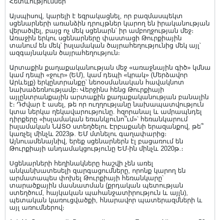
Հետևություններ
Այսպիսով, կարելի է եզրակացնել, որ բազմասպեկտ
սցենարների առանձին դրույթներ կարող են իրականության
վերածվել, բայց ոչ մեկ սցենարն՝ իր ամբողջության մեջ։
Առաջին երկու սցենարները փաստացի Թուրքիային
տանում են մեկ՝ իսլամական ծայրահեղությունից մեկ այլ՝
ազգայնական ծայրահեղություն։
Արտաքին քաղաքականության մեջ «առաջնային գիծ» կմնա
կամ դեպի «ջուր» (ԵՄ), կամ դեպի «կրակ» (Մերձավոր
Արևելք) երկընտրանքը՝ նեոօսմանական հավակնոտ
նախաձեռնությամբ։ Վերջինս հենց Թուրքիայի
այլընտրանքային արտաքին քաղաքականության բանալին
է։ Դժվար է ասել, թե որ ուղղությանը նախապատվություն
կտա ներկա ղեկավարությունը. հզորանալ և ամրապնդել
դիրքերը «իսլամական եռանկյունո՞ւմ»՝ հեռանկարում
իսլամական ՆԱՏՕ ստեղծելու Էրբաքանի երազանքով, թե՞
կառչել մինչև 2023թ. ԵՄ մտնելու գաղափարից։
Այնուամենայնիվ, երեք սցենարներն էլ բացառում են
Թուրքիայի անդամակցությունը ԵՄ-ին մինչև 2020թ.։
Սցենարների հեղինակները հաշվի չեն առել
անկանխատեսելի զարգացումները, որոնք կարող են
արմատապես փոխել Թուրքիայի հեռանկարը՝
տարածքային մասնատման (քրդական պետության
ստեղծում, հայկական պահանջատիրություն և այլն),
պետական կառուցվածքի, հնարավոր պատերազմների և
այլ առումներով։