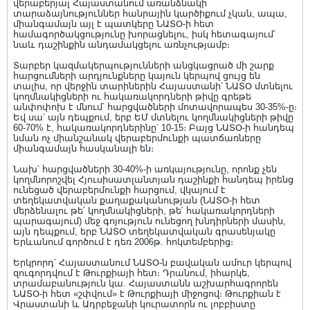
վերաբերյալ Հայաստանում առանձնակի
տարաձայնություններ հանրային կարծիքում չկան, ապա,
միանգամայն այլ է պատկերը ՆԱՏՕ-ի հետ
համագործակցությունը խորացնելու, իսկ հետագայում՝
նաև դաշինքին անդամակցելու առնչությամբ։
Տարբեր կազմակերպությունների անցկացրած մի շարք
հարցումների արդյունքները կայուն կերպով ցույց են
տալիս, որ վերջին տարիներին Հայաստանի՝ ՆԱՏՕ մտնելու
կողմնակիցների ու հակառակորդների թիվը գրեթե
անփոփոխ է մնում՝ հարցվածների մոտավորապես 30-35%-ը։
Եվ սա՝ այն դեպքում, երբ ԵՄ մտնելու կողմնակիցների թիվը
60-70% է, հակառակորդներինը՝ 10-15։ Բայց ՆԱՏՕ-ի հանդեպ
նման ոչ միանշանակ վերաբերմունքի պատճառները
միանգամայն հասկանալի են։
Նախ՝ հարցվածների 30-40%-ի առկայությունը, որոնք չեն
կողմնորոշվել Հյուսիսատլանտյան դաշինքի հանդեպ իրենց
ունեցած վերաբերմունքի հարցում, վկայում է
տեղեկատվական քաղաքականության (ՆԱՏՕ-ի հետ
մերձենալու թե՛ կողմնակիցների, թե՛ հակառակորդների
պարագայում) մեջ գոյություն ունեցող խնդիրների մասին,
այն դեպքում, երբ ՆԱՏՕ տեղեկատվական գրասենյակը
Երևանում գործում է դեռ 2006թ. հոկտեմբերից։
Երկրորդ՝ Հայաստանում ՆԱՏՕ-ն բավական ամուր կերպով
զուգորդվում է Թուրքիայի հետ։ Դրանում, իհարկե,
տրամաբանություն կա. Հայաստանն աշխարհագրորեն
ՆԱՏՕ-ի հետ «շփվում» է Թուրքիայի միջոցով։ Թուրքիան է
Վրաստանի և Ադրբեջանի կուրատորն ու լոբբիստը