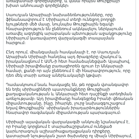
առաջատար գործընկերոջ, և կմնա որպես Թուրքիայի
խիստ անհուսալի գործընկեր։
Սաուդյան Արաբիայի նախաձեռնությունները, որը
ֆինանսավորում է Սիրիայում տեղի ունեցող բողոքի
ելույթների մեծ մասը, նույնպես Թուրքիային եզակի
հնարավորություն են ընձեռում ակնկալելու ներկայումս
առավել ազդեցիկ արաբական պետության աջակցությունը
Սիրիայում կառավարող վարչակազմի տապալման
հարցում։
Ընդ որում, միանգամայն հասկանալի է, որ Սաուդյան
Արաբիան Սիրիայի հանդեպ այդ ծրագրերը մշակում և
իրականացնում է ԱՄՆ-ի հետ համաձայնեցված։ Այսպիսով,
Սիրիայի իրավիճակը բառացիորեն գյուտ էր Անկարայի
համար, քանի որ այն ընձեռում է մի հնարավորություն, որը
դեռ մեկ տարի առաջ աներևակայելի կթվար։
Դամասկոսում նաև հասկացել են, թե որքան վտանգավոր
են եղել սիրիացիների պատրանքները Թուրքիայի
քաղաքականության և Անկարայի հետ դաշինքի ստեղծման
առնչությամբ։ Այդ իրավիճակը հանգեցրեց Իրանի վճռական
միջամտությանը, ինչը, իհարկե, լուրջ նախազգուշացում
եղավ Թուրքիային` սիրիական իրադարձություններին
հնարավոր ռազմական միջամտության պարագայում։
Սիրիայի ալավական վարչակազմի անկումը նշանակում է,
որ Իրանը կորցնում է տարածաշրջանում ունեցած
կարևորագույն աշխարհաքաղաքական դիրքերը,
կատարած նյութական շատ ծախսերը ոչ միայն Սիրիայում,