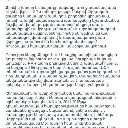
Քրոնիկ խնդիր է մնալու քրդականը, և ողջ տասնամյակն
ուղեկցվելու է ՔԲԿ ահաբեկչություններով։ Քրդական
ցույցերը կառավարության դեմ, քրդերենի կիրառման,
խոսքի և խղճի ազատության պահանջները կշարունակեն
ճնշվել անվտանգության ապահովման քողի տակ։
Տարածքային ամբողջականության և արդիականացման
ավանդական սկզբունքները, որոնք սնուցվում են այս
ահագնացող վտանգներով և ազգայնականության
վերելքով, ստանում են նոր համոզչականություն
թուրքական հասարակության լայն շրջանակներում։
Բռնությունները Քիրքուկում Իրաքից ամերիկյան զորքերի
դուրսբերումից հետո՝ զուգակցված Թուրքիայի հարավ-
արևելքում ՔԲԿ աճող բռնություններով, անվստահություն
են ներշնչում Թուրքիայի կայունության հանդեպ։ ԱԶԿ
տնտեսական և արտաքին քաղաքականությունը դառնում
է համադրական և անարդյունավետ, տարածաշրջանային
անվտանգությունը վատթարանում է՝ արաբական
երկրներում տիրող հեղափոխությունների բռնկումով։
Հեղինակային խումբը չի շրջանցել նաև հայ-թուրքական
հարաբերությունների հետագա զարգացման հնարավոր
սցենարները։ Այսպես, ԱԶԿ-ն, 2011-2015թթ.
դիվանագիտական հարաբերություններ հաստատելու և
սահմանները բացելու նպատակով, կրկին սկսելու է
բանակցություններ վարել Հայաստանի հետ, ի հեճուկս
Ադրբեջանի այն պնդման, թե այդ հարցերը պետք է
փոխկապակցվեն ԼՂՀ խնդրի հետ։ Մինչդեռ նման
նախաձեռնությունը ազգայնական տրամադրություններ է