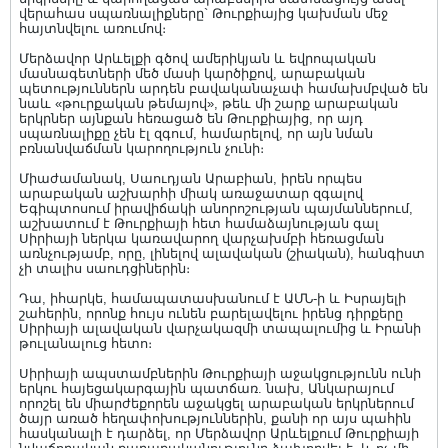
վերահաս սպառնալիքները` Թուրքիայից կախման մեջ
հայտնվելու առումով։
Մերձավոր Արևելքի գծով ամերիկյան և եվրոպական
մասնագետների մեծ մասի կարծիքով, արաբական
պետություններն արդեն բավականաչափ համախմբված են
նաև «թուրքական թեմայով», թեև մի շարք արաբական
երկրներ այնքան հեռացած են Թուրքիայից, որ այդ
սպառնալիքը չեն էլ զգում, համարելով, որ այն նման
բռնանվաճման կարողություն չունի։
Միաժամանակ, Սաուդյան Արաբիան, իրեն որպես
արաբական աշխարհի միակ առաջատար զգալով
Եգիպտոսում իրավիճակի անորոշության պայմաններում,
աշխատում է Թուրքիայի հետ համաձայնության գալ
Սիրիայի ներկա կառավարող վարչախմբի հեռացման
առնչությամբ, որը, լինելով ալավական (շիական), հանգիստ
չի տալիս սաուդցիներին։
Դա, իհարկե, համապատասխանում է ԱՄՆ-ի և Իսրայելի
շահերին, որոնք հույս ունեն բարելավելու իրենց դիրքերը
Սիրիայի ալավական վարչակազմի տապալումից և Իրանի
թուլանալուց հետո։
Սիրիայի ապստամբներին Թուրքիայի աջակցությունն ունի
երկու հայեցակարգային պատճառ. նախ, Անկարայում
որոշել են միարժեքորեն աջակցել արաբական երկրներում
ծայր առած հեղափոխություններին, քանի որ այս պահին
հասկանալի է դարձել, որ Մերձավոր Արևելքում Թուրքիայի