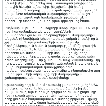
վիճակի չէին լուծել իրենց առջև ծառացած խնդիրները,
առաջին հերթին՝ այնպիսիք, ինչպիսին էին իրենց
տարածքային ամբողջականության պաշտպանությունը և
հավակնոտ տնտեսական նախագծերի իրականացումն
անվտանգության այն համակարգի շրջանակում, որը
գործում էր Խորհրդային Միության փլուզումից հետո։
Ընդհանրապես, փաստաթղթերի ստորագրման և ՆԱՏՕ-ի
հետ հարավկովկասյան պետությունների
համագործակցության նոր ծրագրերին ու մակարդակին
անցման դինամիկան խիստ հատկանշական է, քանի որ և՛
շրջանակային պայմանագրերի ստորագրումը
Գործընկերություն հանուն խաղաղության (PfP) ծրագրին
միանալու մասին, և՛ Անհատական գործընկերության
գործողությունների պլանների ներկայացումը տեղի
ունեցան նույն հերթականությամբ. սկզբում Վրաստանը,
հետո՝ Ադրբեջանը, և մի քանի ամիս անց՝ Հայաստանը։ Այդ
հերթականությունը թեև խորհրդանշական է, բայց ցույց է
տալիս եվրատլանտյան կառույցների հետ
համագործակցության հաստատումից և ընդլայնումից այդ
պետությունների ակնկալիքների մակարդակը և
շահագրգռության իրական աստիճանը։
Վրաստանը եղել և մնում է առավել շահագրգռվածը ՆԱՏՕ
մտնելու հարցում, և հիմնական պատճառներից մեկը,
հավանաբար, այն է, որ այդ երկիրն իր համար ընդունելի
ընտրության այլընտրանք չունի։ Հարավային Կովկասի
երեք չլուծված հակամարտություններից երկուսում՝ վրաց-
աբխազականում և վրաց-հարավօսականում, չճանաչված