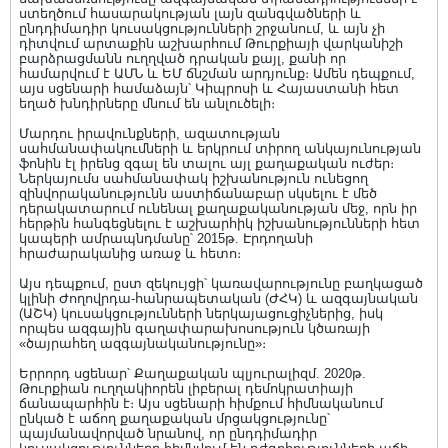
ստեղծում հասարակության լայն զանգվածների և
ընդդիմադիր կուսակցությունների շրջանում, և այն չի
դիտվում արտաքին աշխարհում Թուրքիայի վարկանիշի
բարձրացմանն ուղղված դրական քայլ, քանի որ
համարվում է ԱՄՆ և ԵՄ ճնշման արդյունք։ Ամեն դեպքում,
այս սցենարի համաձայն՝ Կիպրոսի և Հայաստանի հետ
եղած խնդիրները մնում են անլուծելի։
Մարդու իրավունքների, ազատության
սահմանափակումների և երկրում տիրող անկայունության
ֆոնին էլ իրենց զգալ են տալու այլ քաղաքական ուժեր։
Ներկայումս սահմանափակ իշխանություն ունեցող
զինվորականությունն աստիճանաբար սկսելու է մեծ
դերակատարում ունենալ քաղաքականության մեջ, որն իր
հերթին հանգեցնելու է աշխարհիկ իշխանությունների հետ
կապերի ամրապնդմանը՝ 2015թ. Էրդողանի
հրաժարականից առաջ և հետո։
Այս դեպքում, ըստ զեկույցի՝ կառավարությունը բաղկացած
կլինի Ժողովրդա-հանրապետական (ԺՀԿ) և ազգայնական
(ԱՇԿ) կուսակցությունների ներկայացուցիչներից, իսկ
որպես ազգային գաղափարախոսություն կծառայի
«ծայրահեղ ազգայնականությունը»։
Երրորդ սցենար՝ Քաղաքական պլյուրալիզմ. 2020թ.
Թուրքիան ուղղակիորեն լիբերալ դեմոկրատիայի
ճանապարհին է։ Այս սցենարի հիմքում հիմնականում
ընկած է աճող քաղաքական մրցակցությունը՝
պայմանավորված նրանով, որ ընդդիմադիր