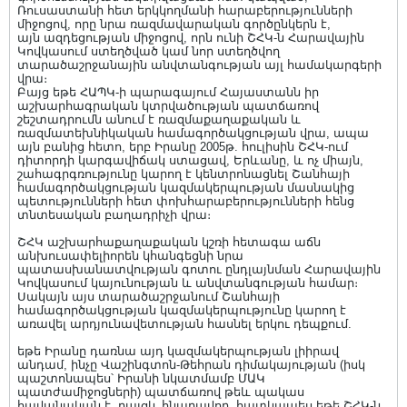
Ռուսաստանի հետ երկկողմանի հարաբերությունների
միջոցով, որը նրա ռազմավարական գործընկերն է,
այն ազդեցության միջոցով, որն ունի ՇՀԿ-ն Հարավային
Կովկասում ստեղծված կամ նոր ստեղծվող
տարածաշրջանային անվտանգության այլ համակարգերի
վրա։
Բայց եթե ՀԱՊԿ-ի պարագայում Հայաստանն իր
աշխարհագրական կտրվածության պատճառով
շեշտադրումն անում է ռազմաքաղաքական և
ռազմատեխնիկական համագործակցության վրա, ապա
այն բանից հետո, երբ Իրանը 2005թ. հուլիսին ՇՀԿ-ում
դիտորդի կարգավիճակ ստացավ, Երևանը, և ոչ միայն,
շահագրգռությունը կարող է կենտրոնացնել Շանհայի
համագործակցության կազմակերպության մասնակից
պետությունների հետ փոխհարաբերությունների հենց
տնտեսական բաղադրիչի վրա։
ՇՀԿ աշխարհաքաղաքական կշռի հետագա աճն
անխուսափելիորեն կհանգեցնի նրա
պատասխանատվության գոտու ընդլայնման Հարավային
Կովկասում կայունության և անվտանգության համար։
Սակայն այս տարածաշրջանում Շանհայի
համագործակցության կազմակերպությունը կարող է
առավել արդյունավետության հասնել երկու դեպքում.
եթե Իրանը դառնա այդ կազմակերպության լիիրավ
անդամ, ինչը Վաշինգտոն-Թեհրան դիմակայության (իսկ
պաշտոնապես՝ Իրանի նկատմամբ ՄԱԿ
պատժամիջոցների) պատճառով թեև պակաս
հավանական է, բայցև հնարավոր, հատկապես եթե ՇՀԿ-ն