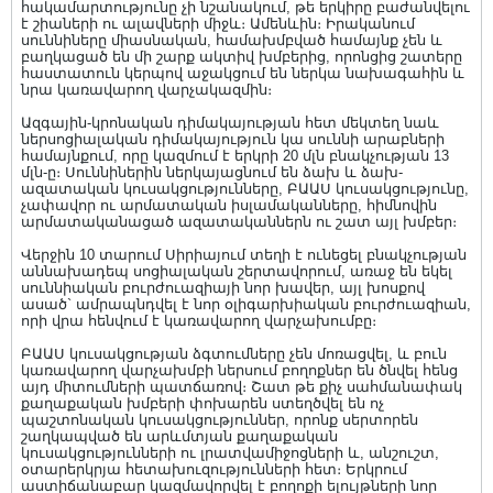
հակամարտությունը չի նշանակում, թե երկիրը բաժանվելու
է շիաների ու ալավների միջև։ Ամենևին։ Իրականում
սուննիները միասնական, համախմբված համայնք չեն և
բաղկացած են մի շարք ակտիվ խմբերից, որոնցից շատերը
հաստատուն կերպով աջակցում են ներկա նախագահին և
նրա կառավարող վարչակազմին։
Ազգային-կրոնական դիմակայության հետ մեկտեղ նաև
ներսոցիալական դիմակայություն կա սուննի արաբների
համայնքում, որը կազմում է երկրի 20 մլն բնակչության 13
մլն-ը։ Սուննիներին ներկայացնում են ձախ և ձախ-
ազատական կուսակցությունները, ԲԱԱՍ կուսակցությունը,
չափավոր ու արմատական իսլամականները, հիմնովին
արմատականացած ազատականներն ու շատ այլ խմբեր։
Վերջին 10 տարում Սիրիայում տեղի է ունեցել բնակչության
աննախադեպ սոցիալական շերտավորում, առաջ են եկել
սուննիական բուրժուազիայի նոր խավեր, այլ խոսքով
ասած` ամրապնդվել է նոր օլիգարխիական բուրժուազիան,
որի վրա հենվում է կառավարող վարչախումբը։
ԲԱԱՍ կուսակցության ձգտումները չեն մոռացվել, և բուն
կառավարող վարչախմբի ներսում բողոքներ են ծնվել հենց
այդ միտումների պատճառով։ Շատ թե քիչ սահմանափակ
քաղաքական խմբերի փոխարեն ստեղծվել են ոչ
պաշտոնական կուսակցություններ, որոնք սերտորեն
շաղկապված են արևմտյան քաղաքական
կուսակցությունների ու լրատվամիջոցների և, անշուշտ,
օտարերկրյա հետախուզությունների հետ։ Երկրում
աստիճանաբար կազմավորվել է բողոքի ելույթների նոր