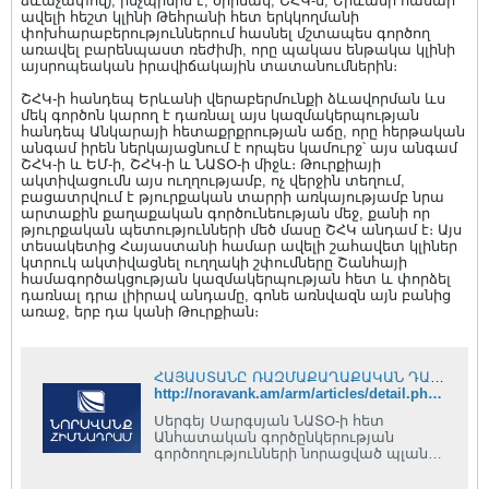
ձևաչափով), ինչպիսին է, օրինակ, ՇՀԿ-ն, Երևանի համար
ավելի հեշտ կլինի Թեհրանի հետ երկկողմանի
փոխհարաբերություններում հասնել մշտապես գործող
առավել բարենպաստ ռեժիմի, որը պակաս ենթակա կլինի
այսրոպեական իրավիճակային տատանումներին։
ՇՀԿ-ի հանդեպ Երևանի վերաբերմունքի ձևավորման ևս
մեկ գործոն կարող է դառնալ այս կազմակերպության
հանդեպ Անկարայի հետաքրքրության աճը, որը հերթական
անգամ իրեն ներկայացնում է որպես կամուրջ՝ այս անգամ
ՇՀԿ-ի և ԵՄ-ի, ՇՀԿ-ի և ՆԱՏՕ-ի միջև։ Թուրքիայի
ակտիվացումն այս ուղղությամբ, ոչ վերջին տեղում,
բացատրվում է թյուրքական տարրի առկայությամբ նրա
արտաքին քաղաքական գործունեության մեջ, քանի որ
թյուրքական պետությունների մեծ մասը ՇՀԿ անդամ է։ Այս
տեսակետից Հայաստանի համար ավելի շահավետ կլիներ
կտրուկ ակտիվացնել ուղղակի շփումները Շանհայի
համագործակցության կազմակերպության հետ և փորձել
դառնալ դրա լիիրավ անդամը, գոնե առնվազն այն բանից
առաջ, երբ դա կանի Թուրքիան։
ՀԱՅԱՍՏԱՆԸ ՌԱԶՄԱՔԱՂԱՔԱԿԱՆ ԴԱՇԻՆՔՆԵՐԻ ՇԱՀԵՐԻ ՀԱՏՄԱՆ ԿԵՏՈՒՄ
http://noravank.am/arm/articles/detail.php?ELEMENT_ID=5979
Սերգեյ Սարգսյան ՆԱՏՕ-ի հետ
Անհատական գործընկերության
գործողությունների նորացված պլանով
(IPAP) աշխատանքներն
ինտենսիվացնելու մտադրության