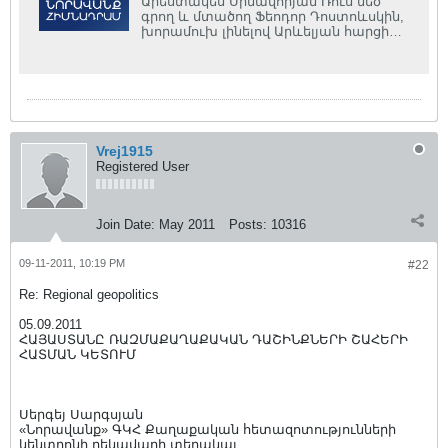
Արեստակես Սիմավորյան Ռուս մեծ
գրող և մտածող Ֆեոդոր Դոստոևսկին,
խորամուխ լինելով Արևելյան հարցի
մեջ, իր հուշերում գրում է...
Vrej1915
Registered User
Join Date:
May 2011
Posts:
10316
09-11-2011, 10:19 PM
#22
Re: Regional geopolitics
05.09.2011
ՀԱՅԱՍՏԱՆԸ ՌԱԶՄԱՔԱՂԱՔԱԿԱՆ ԴԱՇԻՆՔՆԵՐԻ ՇԱՀԵՐԻ
ՀԱՏՄԱՆ ԿԵՏՈՒՄ
Սերգեյ Սարգսյան
«Նորավանք» ԳԿՀ Քաղաքական հետազոտությունների
կենտրոնի ղեկավարի տեղակալ