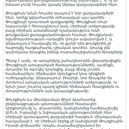
նվաճողական քաղաքականությունը ձախողվել է, և ոչ մի
իմաստ չունի հույսեր կապել ներկա վարչակազմերի հետ։
Թուրքիան նման հույսեր կապում է նոր վարչակազմերի
հետ, որոնք կգնահատեն օրհասական այս պահին
Թուրքիայի դրսևորած վարքագիծը։ Թուրքիան նույն
նպատակն է հետապնդում նաև Սիրիայի առնչությամբ,
բայց Սիրիան առանձնակի նշանակություն ունի
թուրքական քաղաքականության համար։ Թուրքական
նվաճողամտության «առաջին փուլն» ավարտված է, և
Անկարայում հասկացել են, որ քանի դեռ թուրքերին չի
հաջողվել հաղթահարել «շիական գոտին», նրանք չեն
կարողանա իրացնել իրենց տարածաշրջանային ծրագրերը։
Պետք է ասել, որ արաբները շահադիտորեն վերաբերվեցին
Թուրքիայի առաջարկած ծառայություններին, այսինքն,
մտադիր են օգտվել դրանցից, բայց միտք չունեն
համաձայնելու Մերձավոր Արևելքում նրա դիրքերի
ուժեղացմանը։ Անկարայում, իհարկե, նոր ծրագրեր են
մտմտում արաբական պետությունների առնչությամբ, ու
երևի շատ շուտով պարզ կլինեն հիմնական հնարքներն ու
մտադրություններն այդ կապակցությամբ։
Թուրքիան ևս միանգամայն ճիշտ գնահատեց
ընկերակցության պետությունների հնարավոր
դիրքորոշումը և, փաստորեն, նախընտրեց համերաշխվել
ԱՄՆ-ի, Իսրայելի և եվրոպական պետությունների հետ`
Սիրիայի կառավարող վարչախմբի հարցում։ Միանգամայն
հասկանալի է, որ Սիրիան երբեք չի նախընտրի Թուրքիային
Իրանի փոխարեն` որպես տարածաշրջանում իր