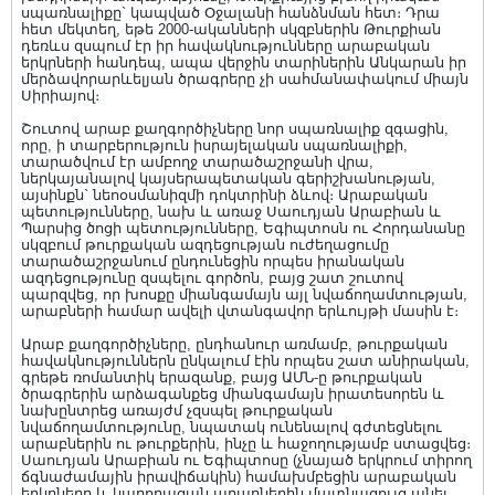
սպառնալիքը` կապված Օջալանի հանձնման հետ։ Դրա
հետ մեկտեղ, եթե 2000-ականների սկզբներին Թուրքիան
դեռևս զսպում էր իր հավակնությունները արաբական
երկրների հանդեպ, ապա վերջին տարիներին Անկարան իր
մերձավորարևելյան ծրագրերը չի սահմանափակում միայն
Սիրիայով։
Շուտով արաբ քաղգործիչները նոր սպառնալիք զգացին,
որը, ի տարբերություն իսրայելական սպառնալիքի,
տարածվում էր ամբողջ տարածաշրջանի վրա,
ներկայանալով կայսերապետական գերիշխանության,
այսինքն` նեոօսմանիզմի դոկտրինի ձևով։ Արաբական
պետությունները, նախ և առաջ Սաուդյան Արաբիան և
Պարսից ծոցի պետությունները, Եգիպտոսն ու Հորդանանը
սկզբում թուրքական ազդեցության ուժեղացումը
տարածաշրջանում ընդունեցին որպես իրանական
ազդեցությունը զսպելու գործոն, բայց շատ շուտով
պարզվեց, որ խոսքը միանգամայն այլ նվաճողամտության,
արաբների համար ավելի վտանգավոր երևույթի մասին է։
Արաբ քաղգործիչները, ընդհանուր առմամբ, թուրքական
հավակնություններն ընկալում էին որպես շատ անիրական,
գրեթե ռոմանտիկ երազանք, բայց ԱՄՆ-ը թուրքական
ծրագրերին արձագանքեց միանգամայն իրատեսորեն և
նախընտրեց առայժմ չզսպել թուրքական
նվաճողամտությունը, նպատակ ունենալով գժտեցնելու
արաբներին ու թուրքերին, ինչը և հաջողությամբ ստացվեց։
Սաուդյան Արաբիան ու Եգիպտոսը (չնայած երկրում տիրող
ճգնաժամային իրավիճակին) համախմբեցին արաբական
երկրները և կարողացան արաբներին մատնացույց անել