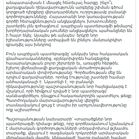
անպատասխան է մնացել հետեւյալ հարցը. ինչո՞ւ
քաղաքական ղեկավարությունն արգելեց շփման գծում
կորցրած դիրքերը վերադարձնելու ուղղությամբ բանակի
գործողությունները: Հայաստանի նոր կառավարության՝
գործի հետաքննություն անցկացնելու խոստումները
շատերին չեն գոհացնում. ապրիլյան պատերազմի թեմայով
խորհրդարանական լսումներ անցկացնելու պահանջներ են
ի հայտ եկել: Այսպես թե այնպես՝ երկրի նոր
իշխանությունները ստիպված են լինելու մանրակրկիտ
զբաղվել այս խնդրով:
Բուն ապրիլյան պատերազմը՝ անկախ նրա հակասական
գնահատականներից, օբյեկտիվորեն հանգեցրեց
հասարակության բոլոր շերտերի եւ, առաջին հերթին,
իշխող վերնախավի քաղաքական մտածողության
արմատական փոփոխությանը: Գործածության մեջ են
դրվում գաղափարներ, որոնց էությունը շատերի համար
անհասկանալի է: Նկատելի է, որ բանակի
ղեկավարությունը պաշտպանության նոր հայեցակարգ է
մշակում, որի հիմքում դրված է նոր պատերազմ
սանձազերծելու դեպքում հակառակորդին պատժելու թեզը:
Պատժողական մարտավարությունը վերջին
տասնամյակում ցույց է տալիս իր արդյունավետությունը
ողջ աշխարհում:
Պաշտպանության նախարարի՝ «տարածքներ նոր
պատերազմի դիմաց» թեզը, որը գործնականում նշանակում
է մարտական գործողությունների տեղափոխում թշնամու
տարածք, վկայում է ռազմական դոկտրինի արմատական ​​
վերանայման մասին: Անկասկած՝ հայոց բանակի համար