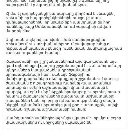
հոսքի, իսկ Ղարաբաղից ոչ միայն չէին գնում, այլ ողջ
հայությունն էր ձգտում Ստեփանակերտ:
Հիմա էլ ադրբեջանցի նախարարը փորձում է սեւացնել
Երեւանի իր հայ գործընկերներին ու «ցույց տալ»
ղարաբաղցիներին, որ նրանք իբր պատրաստ են հող
հանձնել, բայց Ստեփանակերտում «այսպիսի դժվար
մարդիկ են»:
Սպիտակ թելերով կարված էժան մանիպուլյացիա:
Երեւանում ու Ստեփանակերտում բավարար խելք ու
ինքնապահպանման բնազդ ունեն նման մանիպուլյացիան
«աութ» ուղարկելու համար:
Հայաստանի որոշ շրջանակներում այս գաղափարն այս
կամ այն տեսքով վաղուց շրջանառվում է: Եթե անգամ այդ
պնդումները կապված չեն ադրբեջանական
պրոպագանդայի հետ, սակայն ֆեյքերի ու
մանիպուլյացիաների դեմ պայքարի շրջանակում վաղուց
ժամանակն է ուշադրություն դարձնել Հայաստանում
արտաքին ուժերի աշխատանքի վրա: Ժամանակն է
պարզել, թե որն է մեր ներքին օրակարգը եւ որտեղ՝ օտար
հատուկ ծառայությունների բացահայտ աշխատանքը:
Կասկածներ կան, որ բոլոր դժբախտությունները միայն
ներքին թշնամուն վերագրելը լավ քող է արտաքին, ավելի
իրական թշնամու աշխատանքի համար:
Մամեդյարովի «անկեղծությունը» վկայում է, որ մյուս բոլոր
փաստարկներն ու միջոցները սպառված են: