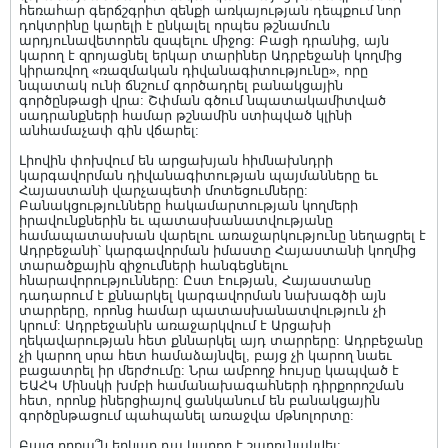
հեռահար գերճշգրիտ զենքի առկայության դեպքում նոր
դոկտրինը կարելի է ընկալել որպես թշնամուն
արդյունավետորեն զսպելու միջոց: Բացի դրանից, այն
կարող է զրոյացնել երկար տարիներ Ադրբեջանի կողմից
կիրառվող «ռազմական դիվանագիտությունը», որը
նպատակ ունի ճնշում գործադրել բանակցային
գործընթացի վրա: Շփման գծում նպատակամիտված
սադրանքների համար թշնամին ստիպված կլինի
անհամաչափ գին վճարել:
Լիովին փոխվում են արցախյան հիմնախնդրի
կարգավորման դիվանագիտության պայմանները եւ
Հայաստանի վարչապետի մոտեցումները:
Բանակցությունները հակամարտության կողմերի
իրավունքներին եւ պատասխանատվությանը
համապատասխան վարելու առաջարկությունը նեղացրել է
Ադրբեջանի՝ կարգավորման իմաստը Հայաստանի կողմից
տարածքային զիջումների հանգեցնելու
հնարավորությունները: Ըստ էության, Հայաստանը
դադարում է քննարկել կարգավորման նախագծի այն
տարրերը, որոնց համար պատասխանատվություն չի
կրում: Ադրբեջանին առաջարկվում է Արցախի
ղեկավարության հետ քննարկել այդ տարրերը: Ադրբեջանը
չի կարող սրա հետ համաձայնվել, բայց չի կարող նաեւ
բացատրել իր մերժումը: Նրա ամբողջ հույսը կապված է
ԵԱՀԿ Մինսկի խմբի համանախագահների դիրքորոշման
հետ, որոնք իներցիայով ցանկանում են բանակցային
գործընթացում պահպանել առաջվա մթնոլորտը:
Բայց որքա՞ն երկար դա կարող է շարունակվել: