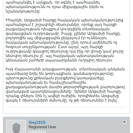
պահպանվել է այնքան, որ օգնել է պահպանել
պետականությունն ու դրա միջազգային դերն ու
նշանակությունը:
Իհարկե, Արցախի հարցը հայկական պետականությունից
պահանջում է շոշափելի ռեսուրսներ, որոնք այդ հարցի
բացակայության դեպքում կուղղվեին տնտեսական
զարգացման ուղղությամբ: Բայց, չլիներ Արցախի հարցը,
բոլորովին այլ միջազգային ընկալում էր ունենալու
հայկական պետականությունը, ընդ որում ամենեւին ոչ
հօգուտ սուբյեկտության: Ըստ այդմ, այդ հարցի
ուղղությամբ գնացող ռեսուրսը դա ինչ որ փոսը կամ ջուրը
նետվող ռեսուրս չէ, այլ հայկական պետականության
կենսական շահերի սպասարկմանն ուղղվող ռեսուրս:
Իսկ Հայաստանի աղաքատության, տնտեսական անկման
պատճառը եղել են կոռուպցիան, գանձագողությունը,
պետությունը քրեական բարքերով կառավարելը,
պետականության եւ համաշխարհային
քաղաքականության մասին թերարժեքության բարդույթով
վարակված պատկերացումները: Չլիներ Արցախի հարցը,
դրանք լինելու էին էլ ավելի ուժգին, որովհետեւ Արցախը
զսպել է ռեսուրսների մսխումը, ոչ թե ռեսուրսներ է խլել:
Vrej1915
Registered User