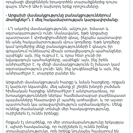
որպեսզի վերջիններն իրագործեն տարածքներից դուրս
գալու ՄԱԿ-ի ԱԽ-ի նախորդ երեք որոշումները։
- Արցախի մասնակցությունը բանակցություններում
մոտեցնելո՞ւ է մեզ հակամարտության կարգավորմանը:
- ԼՂ ակտիվ մասնակցությունն, անշուշտ, իմաստ և
օգտակարություն ունի։ Մանավանդ, եթե Արցախը
պատրաստ է փոխզիջումների գնալ, ինչպես պարտավոր
են անել հակամարտության մյուս կողմերը։ Եթե կողմերը
կամ կողմերից մեկը բանակցությունների է գնալու իր
գրպանում ունենալով միայն առավելագույն պահանջներ,
այսինքն՝ այն, ինչ ուզում է, և դրա հետ չունի իր
նվազագույն պահանջները, այսինքն՝ այն, ինչ իրեն
անհրաժեշտ է, ոչ մեկի մասնակցությունն էլ իմաստ կամ
օգտակարություն չունի։ Այն, ինչ կուզենայինք և այն, ինչ
անհրաժեշտ է, տարբեր բաներ են։
Արցախի մասնակցության հարցը և նման հարցերը, որքան
էլ կարևոր նկատվեն, մեզ պետք չէ շեղեն խնդրի լուծման
հիմնական հարցից։ Անհրաժեշտ է անդրադառնալ, որ
խոսակցությունների ներկա՝ համեմատաբար բարենպաստ
պայմանները հնարավոր չէ պահել առհավետ, և որ այսօր
պատուհան կա առաջադիմություն արձանագրելու։ Մենք
ունենք ժամանակի տեմպի մեր հասկացողությունը,
ուրիշներն էլ ունեն իրենցը։
Որքան էլ մտածենք, որ մեր տրամաբանությունը երկաթյա
է, պիտի հասկանանք, որ ուրիշներն էլ ունեն իրենց
տրամաբանությունը, որն իրենք նույնպես համարում են