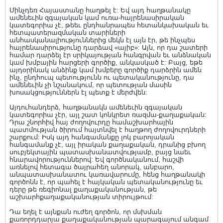
Մինչդեռ Հայաստանը հաղթել է: Եվ այդ հաղթանակը
ամենեւին զգայական կամ ուռա-հայրենասիրական
կատեգորիա չէ, թեեւ ընդհանրապես հետանկախական եւ
հետպատերազմական տարիների
անհասկանալիություններից մեկն էլ այն էր, թե ինչպես
հայրենասիրությունը դարձավ «այիբ»: Այն, որ դա շատերի
համար դարձել էր սրիկայության հանգրվան եւ անձնական
կամ խմբային հարցերի գործիք, անկասկած է: Բայց, եթե
այդօրինակ անձինք կամ խմբերը գործիք դարձրին ամեն
ինչ, ընդհուպ պետությունն ու պետականությունը, դա
ամենեւին չի նշանակում, որ պետության մասին
խոսակցություններն էլ պետք է մերժվեն:
Այդուհանդերձ, հաղթանակն ամենեւին զգայական
կատեգորիա չէր, այլ շատ կոնկրետ ռազմա-քաղաքական:
Դրա շնորհիվ հայ ժողովուրդը համաշխարհային
պատմության ծիրում հայտնվել է հաղթող ժողովուրդների
շարքում: Իսկ այդ հանգամանքը լոկ բարոյական
հանգամանք չէ, այլ իրական քաղաքական, դրանից բխող
սուբյեկտային պատասխանատվությամբ, բայց նաեւ
հնարավորություններով: Եվ գործնականում, հաշվի
առնելով հետագա ծայրահեղ անորակ, անբարո,
անպատասխանատու կառավարումը, հենց հաղթանակի
գործոնն է, որ պահել է հայկական պետականությունը եւ
դերը թե ռեգիոնալ քաղաքականության, թե
աշխարհքաղաքականության տիրույթում:
Դա եղել է այնքան ուժեղ գործոն, որ մսխման
քառորդդարյա քաղաքականության պարագայում անգամ