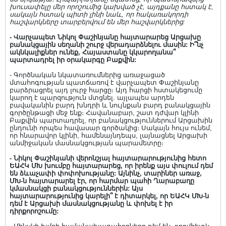
խուսափելը մեր որոշումից կախված չէ, այդքանը հստակ է,
սակայն հստակ պիտի լինի նաև, որ հակառակորդի
հաշվարկները տարբերվում են մեր հաշվարկներից:
- Վարչապետ Նիկոլ Փաշինյանը հայտարարեց Արցախը
բանակցային սեղանի շուրջ վերադարձնելու մասին: Ի՞նչ
ակնկալիքներ ունեք, Հայաստանը կկարողանա՞
պարտադրել իր օրակարգը Բաքվին:
- Գործնական նկատառումներից առաջացած
մտահոգության պատճառով է վարչապետ Փաշինյանը
բարձրացրել այդ լուրջ հարցը։ Այդ հարցի հստակեցումը
կարող է պարզություն մտցնել. այլապես արդեն
բավականին բարդ խնդրի և նույնքան բարդ բանակցային
գործընթացի մեջ ենք։ Հավանաբար, շատ դժվար կլինի
Բաքվին պարտադրել, որ բանակցություններում Արցախին
ընդունի որպես հավասար գործակից։ Սակայն հույս ունեմ,
որ հնարավոր կլինի, համենայնդեպս, լայնացնել Արցախի
անմիջական մասնակցության պարամետրը։
- Նիկոլ Փաշինյանի վերոնշյալ հայտարարությունից հետո
ԵԱՀԿ ՄԽ խումբը հայտարարեց, որ իրենք այս փուլում դեմ
են ձևաչափի փոփոխությանը: Այնինչ, տարիներ առաջ,
ՄԽ-ն հայտարարել էր, որ հարմար պահի Ղարաբաղը
կմասնակցի բանակցություններին: Այս
հայտարարությունից կարելի՞ է դիտարկել, որ ԵԱՀԿ ՄԽ-ն
դեմ է Արցախի մասնակցությանը և փոխել է իր
դիրքորոշումը: