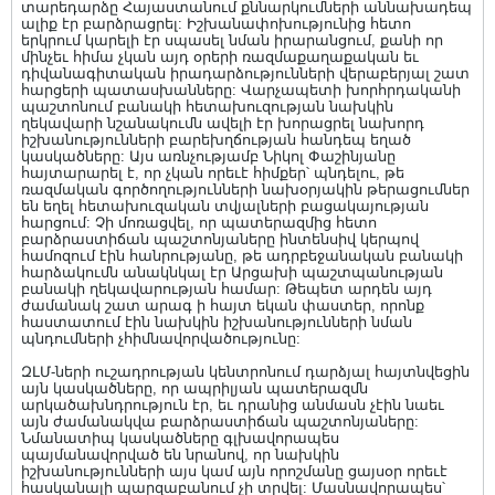
տարեդարձը Հայաստանում քննարկումների աննախադեպ
ալիք էր բարձրացրել: Իշխանափոխությունից հետո
երկրում կարելի էր սպասել նման իրարանցում, քանի որ
մինչեւ հիմա չկան այդ օրերի ռազմաքաղաքական եւ
դիվանագիտական իրադարձությունների վերաբերյալ շատ
հարցերի պատասխանները: Վարչապետի խորհրդականի
պաշտոնում բանակի հետախուզության նախկին
ղեկավարի նշանակումն ավելի էր խորացրել նախորդ
իշխանությունների բարեխղճության հանդեպ եղած
կասկածները: Այս առնչությամբ Նիկոլ Փաշինյանը
հայտարարել է, որ չկան որեւէ հիմքեր՝ պնդելու, թե
ռազմական գործողությունների նախօրյակին թերացումներ
են եղել հետախուզական տվյալների բացակայության
հարցում: Չի մոռացվել, որ պատերազմից հետո
բարձրաստիճան պաշտոնյաները ինտենսիվ կերպով
համոզում էին հանրությանը, թե ադրբեջանական բանակի
հարձակումն անակնկալ էր Արցախի պաշտպանության
բանակի ղեկավարության համար: Թեպետ արդեն այդ
ժամանակ շատ արագ ի հայտ եկան փաստեր, որոնք
հաստատում էին նախկին իշխանությունների նման
պնդումների չհիմնավորվածությունը:
ԶԼՄ-ների ուշադրության կենտրոնում դարձյալ հայտնվեցին
այն կասկածները, որ ապրիլյան պատերազմն
արկածախնդրություն էր, եւ դրանից անմասն չէին նաեւ
այն ժամանակվա բարձրաստիճան պաշտոնյաները:
Նմանատիպ կասկածները գլխավորապես
պայմանավորված են նրանով, որ նախկին
իշխանությունների այս կամ այն որոշմանը ցայսօր որեւէ
հասկանալի պարզաբանում չի տրվել: Մասնավորապես՝