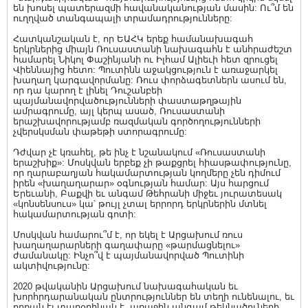
են խոսել պատերազմի հավանականության մասին: Ու՞մ են
ուղղված տանգապալի տրամադրությունները:
Հատկանշական է, որ ԵԱՀԿ երեք համանախագահ
երկրներից միայն Ռուսաստանի նախագահն է անհրաժեշտ
համարել Նիկոլ Փաշինյանի ու Իլհամ Ալիեւի հետ զրուցել
Վիեննայից հետո: Պուտինն աջակցություն է առաջարկել
խաղաղ կարգավորմանը: Ռուս փորձագետներն ասում են,
որ դա կարող է լինել Դուշանբեի
պայմանավորվածությունների փաստաթղթային
ամրագրումը, այլ կերպ ասած, Ռուսաստանի
երաշխավորությամբ ռազմական գործողությունների
չվերսկսման փաթեթի ստորագրումը:
Դժվար չէ կռահել, թե ինչ է նշանակում «Ռուսաստանի
երաշխիք»: Մոսկվան երբեք չի թաքցրել հիասթափությունը,
որ ղարաբաղյան հակամարտության կողմերը չեն դիմում
իրեն «խաղաղարար» օգնության համար: Այս հարցում
Երեւանի, Բաքվի եւ անգամ Թեհրանի միջեւ յուրատեսակ
«կոնսենսուս» կա՝ թույլ չտալ երրորդ երկրներին մտնել
հակամարտության գոտի:
Մոսկվան համարու՞մ է, որ եկել է Արցախում ռուս
խաղաղարարների գաղափարը «թարմացնելու»
ժամանակը: Ինչո՞վ է պայմանավորված Պուտինի
ակտիվությունը:
2020 թվականին Արցախում նախագահական եւ
խորհրդարանական ընտրություններ են տեղի ունենալու, եւ
որքան էլ տարօրինակ է, առաջին անգամ թեկնածուների