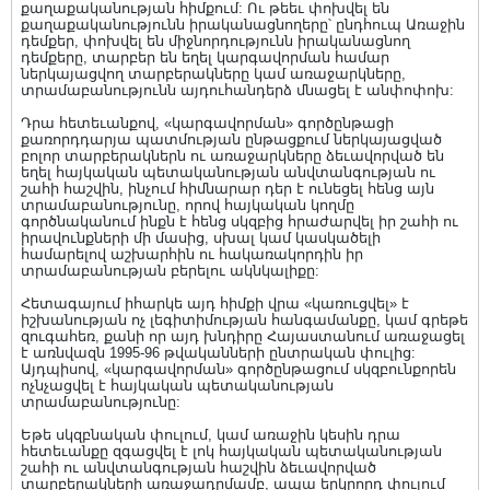
քաղաքականության հիմքում: Ու թեեւ փոխվել են
քաղաքականությունն իրականացնողերը՝ ընդհուպ Առաջին
դեմքեր, փոխվել են միջնորդությունն իրականացնող
դեմքերը, տարբեր են եղել կարգավորման համար
ներկայացվող տարբերակները կամ առաջարկները,
տրամաբանությունն այդուհանդերձ մնացել է անփոփոխ:
Դրա հետեւանքով, «կարգավորման» գործընթացի
քառորդդարյա պատմության ընթացքում ներկայացված
բոլոր տարբերակներն ու առաջարկները ձեւավորված են
եղել հայկական պետականության անվտանգության ու
շահի հաշվին, ինչում հիմնարար դեր է ունեցել հենց այն
տրամաբանությունը, որով հայկական կողմը
գործնականում ինքն է հենց սկզբից հրաժարվել իր շահի ու
իրավունքների մի մասից, սխալ կամ կասկածելի
համարելով աշխարհին ու հակառակորդին իր
տրամաբանության բերելու ակնկալիքը:
Հետագայում իհարկե այդ հիմքի վրա «կառուցվել» է
իշխանության ոչ լեգիտիմության հանգամանքը, կամ գրեթե
զուգահեռ, քանի որ այդ խնդիրը Հայաստանում առաջացել
է առնվազն 1995-96 թվականների ընտրական փուլից:
Այդպիսով, «կարգավորման» գործընթացում սկզբունքորեն
ոչնչացվել է հայկական պետականության
տրամաբանությունը:
Եթե սկզբնական փուլում, կամ առաջին կեսին դրա
հետեւանքը զգացվել է լոկ հայկական պետականության
շահի ու անվտանգության հաշվին ձեւավորված
տարբերակների առաջադրմամբ, ապա երկրորդ փուլում