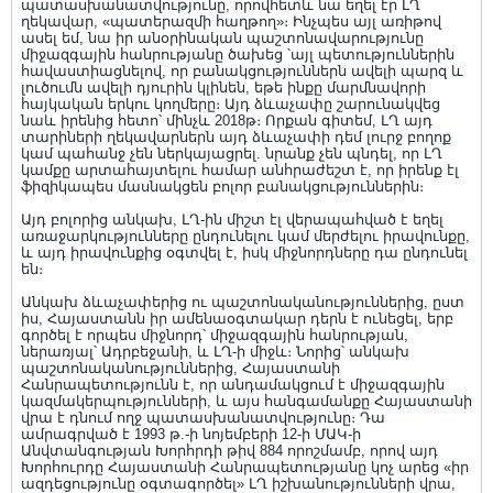
պատասխանատվությունը, որովհետև նա եղել էր ԼՂ
ղեկավար, «պատերազմի հաղթող»։ Ինչպես այլ առիթով
ասել եմ, նա իր անօրինական պաշտոնավարությունը
միջազգային հանրությանը ծախեց ՝այլ պետություններին
հավաստիացնելով, որ բանակցություններն ավելի պարզ և
լուծումն ավելի դյուրին կլինեն, եթե ինքը մարմնավորի
հայկական երկու կողմերը։ Այդ ձևաչափը շարունակվեց
նաև իրենից հետո՝ մինչև 2018թ։ Որքան գիտեմ, ԼՂ այդ
տարիների ղեկավարներն այդ ձևաչափի դեմ լուրջ բողոք
կամ պահանջ չեն ներկայացրել. նրանք չեն պնդել, որ ԼՂ
կամքը արտահայտելու համար անհրաժեշտ է, որ իրենք էլ
ֆիզիկապես մասնակցեն բոլոր բանակցություններին։
Այդ բոլորից անկախ, ԼՂ-ին միշտ էլ վերապահված է եղել
առաջարկությունները ընդունելու կամ մերժելու իրավունքը,
և այդ իրավունքից օգտվել է, իսկ միջնորդները դա ընդունել
են։
Անկախ ձևաչափերից ու պաշտոնականություններից, ըստ
իս, Հայաստանն իր ամենաօգտակար դերն է ունեցել, երբ
գործել է որպես միջնորդ՝ միջազգային հանրության,
ներառյալ՝ Ադրբեջանի, և ԼՂ-ի միջև։ Նորից՝ անկախ
պաշտոնականություններից, Հայաստանի
Հանրապետությունն է, որ անդամակցում է միջազգային
կազմակերպությունների, և այս հանգամանքը Հայաստանի
վրա է դնում ողջ պատասխանատվությունը։ Դա
ամրագրված է 1993 թ.-ի նոյեմբերի 12-ի ՄԱԿ-ի
Անվտանգության Խորհրդի թիվ 884 որոշմամբ, որով այդ
Խորհուրդը Հայաստանի Հանրապետությանը կոչ արեց «իր
ազդեցությունը օգտագործել» ԼՂ իշխանությունների վրա,