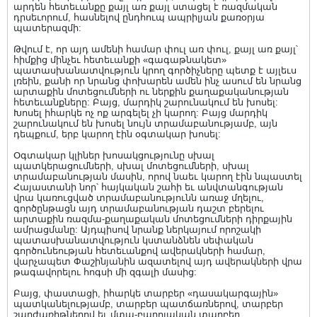
արդեն հետեւանքը քայլ առ քայլ ստացել է ռազմական
դրսեւորում, հասնելով ընդհուպ ապրիլյան քառօրյա
պատերազմի:
Թվում է, որ այդ ամենի համար փուլ առ փուլ, քայլ առ քայլ՝
հիմքից մինչեւ հետեւանքի «գագաթնակետ»
պատասխանատվություն կրող գործիչները պետք է այլեւս
լռեին, քանի որ նրանց փոխարեն ամեն ինչ ասում են նրանց
արտաքին մոտեցումների ու ներքին քաղաքականության
հետեւանքները: Բայց, մարդիկ շարունակում են խոսել:
Խոսել իհարկե ոչ ոք արգելել չի կարող: Բայց մարդիկ
շարունակում են խոսել նույն տրամաբանությամբ, այն
դեպքում, երբ կարող էին օգտակար խոսել:
Օգտակար կլիներ խոսակցությունը սխալ
պատկերացումների, սխալ մոտեցումների, սխալ
տրամաբանության մասին, որով նաեւ կարող էին նպաստել
Հայաստանի նոր՝ հայկական շահի եւ անվտանգության
վրա կառուցված տրամաբանությունն առաջ մղելու,
գործընթացն այդ տրամաբանության դաշտ բերելու
արտաքին ռազմա-քաղաքական մոտեցումների դիրքային
ամրացմանը: Այդպիսով նրանք ներկայում որոշակի
պատասխանատվություն կստանձնեն սեփական
գործունեության հետեւանքով ավերակների համար,
վարչապետ Փաշինյանին ազատելով այդ ավերակների վրա
թագավորելու հոգսի մի զգալի մասից:
Բայց, փաստացի, իհարկե տարբեր «դասակարգային»
պատկանելությամբ, տարբեր պատճառներով, տարբեր
շարժառիթներով եւ մտա-բարոյական տարբեր