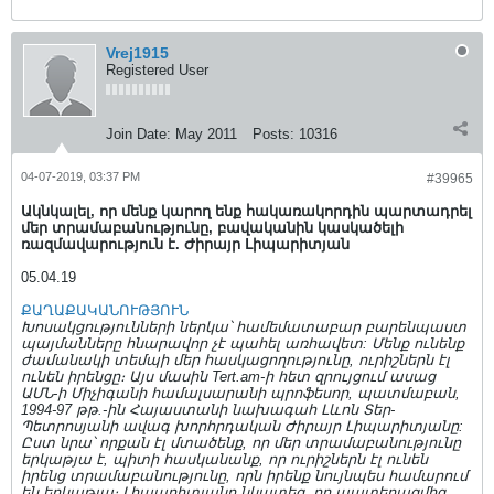
Vrej1915
Registered User
Join Date:
May 2011
Posts:
10316
04-07-2019, 03:37 PM
#39965
Ակնկալել, որ մենք կարող ենք հակառակորդին պարտադրել
մեր տրամաբանությունը, բավականին կասկածելի
ռազմավարություն է. Ժիրայր Լիպարիտյան
05.04.19
ՔԱՂԱՔԱԿԱՆՈՒԹՅՈՒՆ
Խոսակցությունների ներկա՝ համեմատաբար բարենպաստ
պայմանները հնարավոր չէ պահել առհավետ: Մենք ունենք
ժամանակի տեմպի մեր հասկացողությունը, ուրիշներն էլ
ունեն իրենցը։ Այս մասին Tert.am-ի հետ զրույցում ասաց
ԱՄՆ-ի Միչիգանի համալսարանի պրոֆեսոր, պատմաբան,
1994-97 թթ.-ին Հայաստանի նախագահ Լևոն Տեր-
Պետրոսյանի ավագ խորհրդական Ժիրայր Լիպարիտյանը:
Ըստ նրա՝ որքան էլ մտածենք, որ մեր տրամաբանությունը
երկաթյա է, պիտի հասկանանք, որ ուրիշներն էլ ունեն
իրենց տրամաբանությունը, որն իրենք նույնպես համարում
են երկաթյա։ Լիպարիտյանը նկատեց, որ պատերազմից