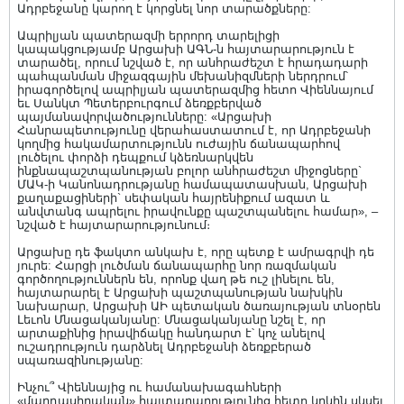
Ադրբեջանը կարող է կորցնել նոր տարածքները:
Ապրիլյան պատերազմի երրորդ տարելիցի
կապակցությամբ Արցախի ԱԳՆ-ն հայտարարություն է
տարածել, որում նշված է, որ անհրաժեշտ է հրադադարի
պահպանման միջազգային մեխանիզմների ներդրում՝
իրագործելով ապրիլյան պատերազմից հետո Վիեննայում
եւ Սանկտ Պետերբուրգում ձեռքբերված
պայմանավորվածությունները: «Արցախի
Հանրապետությունը վերահաստատում է, որ Ադրբեջանի
կողմից հակամարտությունն ուժային ճանապարհով
լուծելու փորձի դեպքում կձեռնարկվեն
ինքնապաշտպանության բոլոր անհրաժեշտ միջոցները`
ՄԱԿ-ի Կանոնադրությանը համապատասխան, Արցախի
քաղաքացիների` սեփական հայրենիքում ազատ և
անվտանգ ապրելու իրավունքը պաշտպանելու համար», –
նշված է հայտարարությունում։
Արցախը դե ֆակտո անկախ է, որը պետք է ամրագրվի դե
յուրե: Հարցի լուծման ճանապարհը նոր ռազմական
գործողություններն են, որոնք վաղ թե ուշ լինելու են,
հայտարարել է Արցախի պաշտպանության նախկին
նախարար, Արցախի ԱԻ պետական ծառայության տնօրեն
Լեւոն Մնացականյանը: Մնացականյանը նշել է, որ
արտաքինից իրավիճակը հանդարտ է՝ կոչ անելով
ուշադրություն դարձնել Ադրբեջանի ձեռքբերած
սպառազինությանը:
Ինչու՞ Վիեննայից ու համանախագահների
«մարդասիրական» հայտարարությունից հետո կրկին սկսել