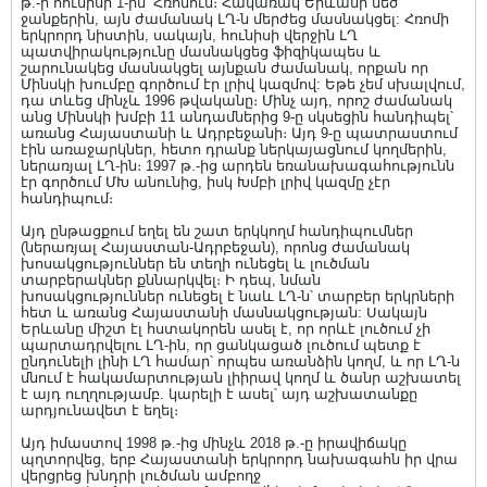
թ.-ի հունիսի 1-ին՝ Հռոմում։ Հակառակ Երևանի մեծ
ջանքերին, այն ժամանակ ԼՂ-ն մերժեց մասնակցել: Հռոմի
երկրորդ նիստին, սակայն, հունիսի վերջին ԼՂ
պատվիրակությունը մասնակցեց ֆիզիկապես և
շարունակեց մասնակցել այնքան ժամանակ, որքան որ
Մինսկի խումբը գործում էր լրիվ կազմով: Եթե չեմ սխալվում,
դա տևեց մինչև 1996 թվականը։ Մինչ այդ, որոշ ժամանակ
անց Մինսկի խմբի 11 անդամներից 9-ը սկսեցին հանդիպել՝
առանց Հայաստանի և Ադրբեջանի։ Այդ 9-ը պատրաստում
էին առաջարկներ, հետո դրանք ներկայացնում կողմերին,
ներառյալ ԼՂ-ին։ 1997 թ.-ից արդեն եռանախագահությունն
էր գործում ՄԽ անունից, իսկ Խմբի լրիվ կազմը չէր
հանդիպում։
Այդ ընթացքում եղել են շատ երկկողմ հանդիպումներ
(ներառյալ Հայաստան-Ադրբեջան), որոնց ժամանակ
խոսակցություններ են տեղի ունեցել և լուծման
տարբերակներ քննարկվել։ Ի դեպ, նման
խոսակցություններ ունեցել է նաև ԼՂ-ն՝ տարբեր երկրների
հետ և առանց Հայաստանի մասնակցության: Սակայն
Երևանը միշտ էլ հստակորեն ասել է, որ որևէ լուծում չի
պարտադրվելու ԼՂ-ին, որ ցանկացած լուծում պետք է
ընդունելի լինի ԼՂ համար՝ որպես առանձին կողմ, և որ ԼՂ-ն
մնում է հակամարտության լիիրավ կողմ և ծանր աշխատել
է այդ ուղղությամբ. կարելի է ասել՝ այդ աշխատանքը
արդյունավետ է եղել։
Այդ իմաստով 1998 թ.-ից մինչև 2018 թ.-ը իրավիճակը
պղտորվեց, երբ Հայաստանի երկրորդ նախագահն իր վրա
վերցրեց խնդրի լուծման ամբողջ