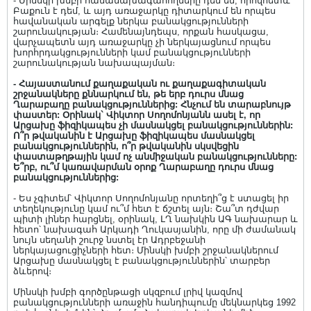
- Մինսկի խմբի համանախագահողները դեմ են, որովհետև
Բաքուն է դեմ, և այդ առաջարկը դիտարկում են որպես
հավանական արգելք ներկա բանակցությունների
շարունակության։ Համենայնդեպս, որքան հասկացա,
վարչապետն այդ առաջարկը չի ներկայացնում որպես
խորհրդակցությունների կամ բանակցությունների
շարունակության նախապայման։
- Հայաստանում քաղաքական ու քաղաքագիտական
շրջանակները քննարկում են, թե երբ դուրս մնաց
Ղարաբաղը բանակցություններից: Հնչում են տարաբնույթ
փաստեր: Օրինակ` Վիկտոր Սողոմոնյանն ասել է, որ
Արցախը ֆիզիկապես չի մասնակցել բանակցություններին:
Ո՞ր թվականին է Արցախը ֆիզիկապես մասնակցել
բանակցություններին, ո՞ր թվականին սկսվեցին
փաստաթղթային կամ ոչ անմիջական բանակցությունները:
Ե՞րբ, ու՞մ կառավարման օրոք Ղարաբաղը դուրս մնաց
բանակցություններից:
- Ես չգիտեմ՝ Վիկտոր Սողոմոնյանը որտեղի՞ց է ստացել իր
տեղեկությունը կամ ու՞մ հետ է ճշտել այն։ Շա՞տ դժվար
պիտի լիներ հարցնել, օրինակ, ԼՂ նախկին ԱԳ նախարար և
հետո՝ նախագահ Արկադի Ղուկասյանին, որը մի ժամանակ
նույն սեղանի շուրջ նստել էր Ադրբեջանի
ներկայացուցիչների հետ։ Մինսկի խմբի շրջանակներում
Արցախը մասնակցել է բանակցություններին՝ տարբեր
ձևերով։
Մինսկի խմբի գործընթացի սկզբում լրիվ կազմով
բանակցությունների առաջին հանդիպումը մեկնարկեց 1992