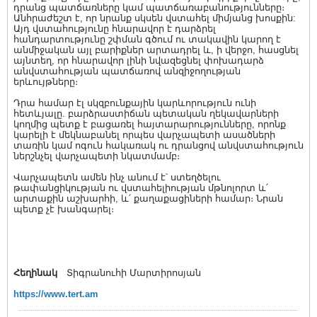
դրանց պատճառները կամ պատճառաբանությունները։
Անհրաժեշտ է, որ նրանք սկսեն վստահել միմյանց խոսքին:
Այդ վստահությունը հնարավոր է դարձրել
հանդարտությունը շփման գծում ու տակավին կարող է
անմիջական այլ բարիքներ արտադրել և, ի վերջո, հասցնել
այնտեղ, որ հնարավոր լինի նվազեցնել փոխադարձ
անվստահության պատճառով անզիջողության
երևույթները։
Դրա համար էլ սկզբունքային կարևորություն ունի
հետևյալը. բարձրաստիճան պետական ղեկավարների
կողմից պետք է բացառել հայտարարությունները, որոնք
կարելի է մեկնաբանել որպես վարչապետի ասածների
տառին կամ ոգուն հակառակ ու դրանցով անվստահություն
ներշնչել վարչապետի նկատմամբ։
Վարչապետն ամեն ինչ անում է՝ ստեղծելու
թափանցիկության ու վստահելիության մթնոլորտ և՛
արտաքին աշխարհի, և՛ քաղաքացիների համար։ Նրան
պետք չէ խանգարել։
Հեղինակ
Տիգրանուհի Մարտիրոսյան
https://www.tert.am