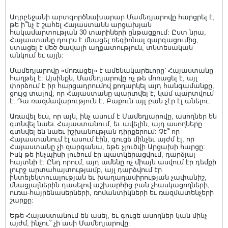
Ադրբեջանի արտգործնախարար Մամեդյարովը հարցրել է,
թե ի՞նչ է շահել Հայաստանն արցախյան
հակամարտության 30 տարիների ընթացքում: Ըստ նրա,
Հայաստանը դուրս է մնացել ռեգիոնալ զարգացումից,
ստացել է մեծ ծավալի աղքատություն, տնտեսական
անկում եւ այլն:
Մամեդյարովը «մոռացել» է ամենակարեւորը՝ Հայաստանը
հաղթել է: Այսինքն, Մամեդյարովը ոչ թե մոռացել է, այլ
փորձում է իր հարցադրումով քողարկել այդ հանգամանքը,
ցույց տալով, որ Հայաստանը պարտվել է, կամ պարտվում
է: Դա ռազմավարություն է, Բաքուն այլ բան չէր էլ անելու:
Առավել եւս, որ այն, ինչ ասում է Մամեդյարովը, ասողներ են
գտնվել նաեւ Հայաստանում, եւ ավելին, այդ ասողները
գտնվել են նաեւ իշխանության դիրքերում: Չէ՞ որ
Հայաստանում էլ ասում էին, գուցե մինչեւ այժմ էլ, որ
Հայաստանը չի զարգանա, եթե չլուծվի Արցախի հարցը:
Իսկ թե ինչպիսի լուծում էր պատկերացվում, դարձյալ
հայտնի է: Ընդ որում, այդ ամենը ոչ միայն ասվում էր դեմքի
լուրջ արտահայտությամբ, այլ դարձվում էր
ինտելեկտուալության եւ խաղաղասիրության չափանիշ,
մնացյալներին դասելով աշխարհից բան չհասկացողների,
ուռա-հայրենասերների, ռոմանտիկների եւ ռազմատենչերի
շարքը:
Եթե Հայաստանում են ասել, եւ գուցե ասողներ կան մինչ
այժմ, ինչու՞ չի ասի Մամեդյարովը: