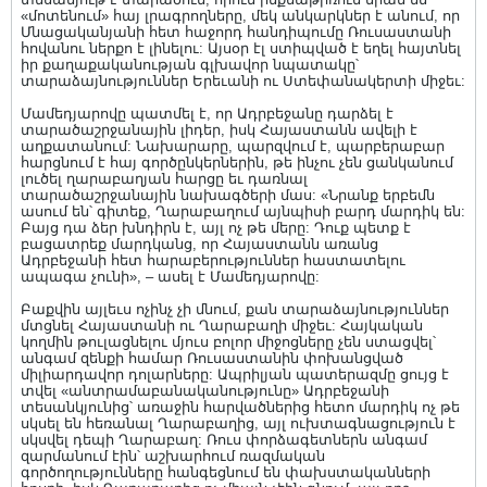
«մոտենում» հայ լրագրողները, մեկ անկարկներ է անում, որ
Մնացականյանի հետ հաջորդ հանդիպումը Ռուսաստանի
հովանու ներքո է լինելու: Այսօր էլ ստիպված է եղել հայտնել
իր քաղաքականության գլխավոր նպատակը՝
տարաձայնություններ Երեւանի ու Ստեփանակերտի միջեւ:
Մամեդյարովը պատմել է, որ Ադրբեջանը դարձել է
տարածաշրջանային լիդեր, իսկ Հայաստանն ավելի է
աղքատանում: Նախարարը, պարզվում է, պարբերաբար
հարցնում է հայ գործընկերներին, թե ինչու չեն ցանկանում
լուծել ղարաբաղյան հարցը եւ դառնալ
տարածաշրջանային նախագծերի մաս: «Նրանք երբեմն
ասում են՝ գիտեք, Ղարաբաղում այնպիսի բարդ մարդիկ են:
Բայց դա ձեր խնդիրն է, այլ ոչ թե մերը: Դուք պետք է
բացատրեք մարդկանց, որ Հայաստանն առանց
Ադրբեջանի հետ հարաբերություններ հաստատելու
ապագա չունի», – ասել է Մամեդյարովը:
Բաքվին այլեւս ոչինչ չի մնում, քան տարաձայնություններ
մտցնել Հայաստանի ու Ղարաբաղի միջեւ: Հայկական
կողմին թուլացնելու մյուս բոլոր միջոցները չեն ստացվել՝
անգամ զենքի համար Ռուսաստանին փոխանցված
միլիարդավոր դոլարները: Ապրիլյան պատերազմը ցույց է
տվել «անտրամաբանականությունը» Ադրբեջանի
տեսանկյունից՝ առաջին հարվածներից հետո մարդիկ ոչ թե
սկսել են հեռանալ Ղարաբաղից, այլ ուխտագնացություն է
սկսվել դեպի Ղարաբաղ: Ռուս փորձագետներն անգամ
զարմանում էին՝ աշխարհում ռազմական
գործողությունները հանգեցնում են փախստականների