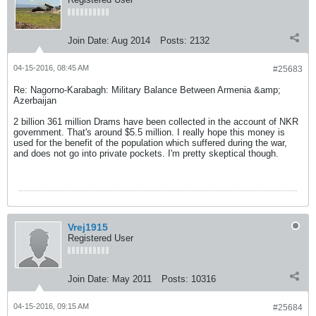
Join Date:
Aug 2014
Posts:
2132
04-15-2016, 08:45 AM
#25683
Re: Nagorno-Karabagh: Military Balance Between Armenia &amp;
Azerbaijan
2 billion 361 million Drams have been collected in the account of NKR
government. That's around $5.5 million. I really hope this money is
used for the benefit of the population which suffered during the war,
and does not go into private pockets. I'm pretty skeptical though.
Vrej1915
Registered User
Join Date:
May 2011
Posts:
10316
04-15-2016, 09:15 AM
#25684