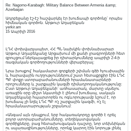
Re: Nagorno-Karabagh: Military Balance Between Armenia &amp;
Azerbaijan
Ադրբեջանը էշ-էշ հաշվարկել էր խուճապի գործոնը` որպես
հիմնական գործոն. Արթուր Աղաբեկյան
yerkir.am
15 Ապրիլի 2016
ԼՂՀ փոխվարչապետ, ՀՀ ՊՆ նախկին փոխնախարար
Արթուր Աղաբեկյանը Արցախում մի քանի լրագրողների հետ
զրույցում ներկայացրեց իր դիտարկումները ապրիլի 2-4-ի
ռազմական գործողությունների վերաբերյալ:
Նրա խոսքով՝ հակամարտ զորքերի շփման գծի հյուսիսային
և հարավային ուղղություններում շատ հետաքրքիր էին ԼՂՀ
ՊԲ փոքր ստորաբաժանումների հրամանատարների
որոշումները և շարքային կազմի դիմադրողականությունը:
Ըստ Արթուր Աղաբեկյանի` առհասարակ, մարտը սկսելու
առաջին օրը միշտ նկատելի է լինում խուճապ, սակայն
Աղաբեկյանը հպարտորեն ու ոգևորությամբ նշում է, որ
խուճապ չի եղել ԼՂՀ ՊԲ ո'չ շարքային կազմի, ո'չ էլ
հրամանատարության շրջանում:
«Անգամ այն դեպքում, երբ հակառակորդը գործի է դրել
բոլոր ստորաբաժանումները, տեղեկատվական
գործիքները, բաց հետախուզական դաշտը, նոր տեխնիկան
ու սպառազինությունները, որոնք կարող էին նորույթ լինել