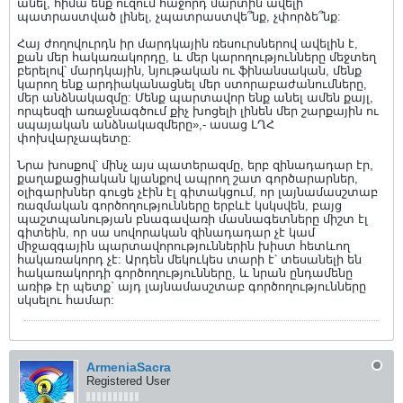
անել, հիմա ենք ուզում հաջորդ մարտին ավելի
պատրաստված լինել, չպատրաստվե՞նք, չփորձե՞նք:
Հայ ժողովուրդն իր մարդկային ռեսուրսներով ավելին է,
քան մեր հակառակորդը, և մեր կարողությունները մեջտեղ
բերելով՝ մարդկային, նյութական ու ֆինանսական, մենք
կարող ենք արդիականացնել մեր ստորաբաժանումները,
մեր անձնակազմը: Մենք պարտավոր ենք անել ամեն քայլ,
որպեսզի առաջնագծում քիչ խոցելի լինեն մեր շարքային ու
սպայական անձնակազմերը»,- ասաց ԼՂՀ
փոխվարչապետը:
Նրա խոսքով՝ մինչ այս պատերազմը, երբ զինադադար էր,
քաղաքացիական կյանքով ապրող շատ գործարարներ,
օլիգարխներ գուցե չէին էլ գիտակցում, որ լայնամասշտաբ
ռազմական գործողությունները երբևէ կսկսվեն, բայց
պաշտպանության բնագավառի մասնագետները միշտ էլ
գիտեին, որ սա սովորական զինադադար չէ կամ
միջազգային պարտավորություններին խիստ հետևող
հակառակորդ չէ: Արդեն մեկուկես տարի է՝ տեսանելի են
հակառակորդի գործողությունները, և նրան ընդամենը
առիթ էր պետք` այդ լայնամասշտաբ գործողությունները
սկսելու համար:
ArmeniaSacra
Registered User