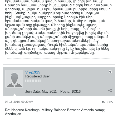
հրամանատարական կազմի համար, չի եղել խուճապ:
Մինչդեռ հակառակորդը հաշվարկած է եղել հենց խուճապի
գործոնը, ավելին` դա նրա հիմնական ինտրիգներից մեկն է
եղել: Տեսեք` հակառակորդն օգտագործեց անօդաչու
ինքնաոչնչացվող սարքեր, որոնք նորույթ էին մեր
հրամանատարական կազմի համար, և մեր ռազմական
կրթության ողջ ընթացքում երբեք ինքնաոչնչացվող
անօդաչուների մասին խոսք չի եղել, բայց, միևնույն է,
խուճապ չեղավ: Հակառակորդին հաջողվեց խոցել մեր մի
քանի տանկեր այդ անօդաչուների միջոցով, բայց անգամ
այդ դեպքում տանկային ստորաբաժանումների մեջ
խուճապ չառաջացավ: Գուցե հիմնական պատճառներից
մեկն էլ այն էր, որ հակառակորդը էշ-էշ հաշվարկել էր հենց
խուճապի գործոնը»,- ասաց Արթուր Աղաբեկյանը:
Vrej1915
Registered User
Join Date:
May 2011
Posts:
10316
04-15-2016, 09:20 AM
#25685
Re: Nagorno-Karabagh: Military Balance Between Armenia &amp;
Azerbaijan