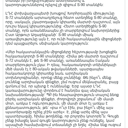
տանկն իր խոցելիության աստիճանով և
կարողություններով ոչնչով չի զիջում Տ-90 տանկին:
ԼՂՀ փոխվարչապետի խոսքով՝ Խորհրդային միությունը
Տ-72 տանկերն արտադրելուց հետո ստեղծեց Տ-80 տանկը,
որը, սակայն, չկարողացան կիրառել մարտի դաշտում, այն
դուրս եկավ կիրառությունից: Հետո ստեղծեցին Տ-90
տանկը, որն առանձնապես չի տարբերվում նախորդներից:
Ըստ Արթուր Աղաբեկյանի` Տ-90 տանկի միակ
առավելությունը այն է, որ ունի հակատանկային միջոցների
դեմ պայքարելու սեփական կարողություն:
«Մեր հակատանկային միջոցները հեշտությամբ խոցեցին
հակառակորդի Տ-90 տանկերը: Հիմա թե մարտի դաշտում
Տ-72 տանկն է, թե Տ-90 տանկը, առանձնապես էական
տարբերություն չկա: Ի դեպ, հակառակորդի տեխնիկայի
մեծ մասն էլ է 80-ական թվականների, պարզապես
հակառակորդը կիրառեց նաև արդիական
տոխնոլոգիաներ, որոնք մենք չունեինք: Թե ինչո՞ւ մենք
չունենք արդիական զենքեր, չեմ ուզում մեկնաբանել, բայց
գտնում եմ, որ պետք է ունենանք: Երբ այսօր ԼՂՀ
կառավարությունը փորձում է հանդես գալ սեփական
նախաձեռնությամբ՝ ՊԲ-ին հնարավորություն տալով ձեռք
բերել արդիական զենքեր, ժողովրդի շրջանում` մի մասի
մոտ, առկա է ոգևորություն, մի մասի մոտ էլ առկա է
քննադատություն, թե` «բա ո՞ւր էին, բա ինչո՞ւ մինչ այս
պատերազմը ոչինչ չէին արել»: Է, չենք արել մինչ այս
պատերազմը, հիմա թողնենք, որ բոլորիս կոտորե՞ն: Գուցե
չենք իմացել կամ գուցե կարողություն չենք ունեցել, կամ
այսպիսի համախմբում տեսանելի չի եղել: Հիմա ենք ուզում