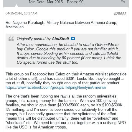
Join Date:
Mar 2015
Posts:
90
04-15-2016, 10:17 AM
#25688
Re: Nagorno-Karabagh: Military Balance Between Armenia &amp;
Azerbaijan
Originally posted by
AbuSindi
After their conversation, he decided to start a GoFundMe to
buy Celox. Google this product if you are not familiar with it.
It stops severe bleeding within seconds and cuts battlefield
deaths due to bleeding by 80 percent (if not more). I think the
US special forces use this stuff too.
This group on Facebook has Celox on their Amazon wishlist (alongside
a lot of other stuff), and has raised $30K. Looks like they've bought a
ton of stuff, hopefully they bought enough of that particular product.
https://www.facebook.com/groups/HelpingNeedyinArmenia/
The one that's been rubbing me raw is all the random universities,
groups, etc. raising money for the families. We have 100 grieving
families, we should give them $1000-$5000 each, so it's $100-$500K.
It's nothing, and I'm sure it's been raised cumulatively from all the
groups, but I can sadly guarantee that the splintering of the effort
means this will be distributed unfairly, there will be "overhead" and
"shrinkage" etc. We need to get our xxxx together with a unifying NPO
like the USO is for American troops.