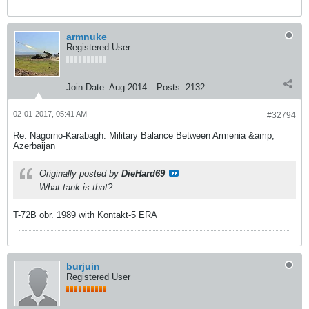
armnuke
Registered User
Join Date:
Aug 2014
Posts:
2132
02-01-2017, 05:41 AM
#32794
Re: Nagorno-Karabagh: Military Balance Between Armenia &amp;
Azerbaijan
Originally posted by
DieHard69
What tank is that?
T-72B obr. 1989 with Kontakt-5 ERA
burjuin
Registered User