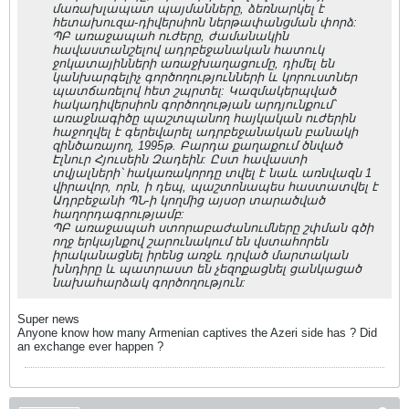
մառախլապատ պայմանները, ձեռնարկել է
հետախուզա-դիվերսիոն ներթափանցման փորձ:
ՊԲ առաջապահ ուժերը, ժամանակին
հավաստանշելով ադրբեջանական հատուկ
ջոկատայինների առաջխաղացումը, դիմել են
կանխարգելիչ գործողությունների և կորուստներ
պատճառելով հետ շպրտել: Կազմակերպված
հակադիվերսիոն գործողության արդյունքում՝
առաջնագիծը պաշտպանող հայկական ուժերին
հաջողվել է գերեվարել ադրբեջանական բանակի
զինծառայող, 1995թ. Բարդա քաղաքում ծնված
Էլնուր Հյուսեին Զադեին: Ըստ հավաստի
տվյալների՝ հակառակորդը տվել է նաև առնվազն 1
վիրավոր, որն, ի դեպ, պաշտոնապես հաստատվել է
Ադրբեջանի ՊՆ-ի կողմից այսօր տարածված
հաղորդագրությամբ:
ՊԲ առաջապահ ստորաբաժանումները շփման գծի
ողջ երկայնքով շարունակում են վստահորեն
իրականացնել իրենց առջև դրված մարտական
խնդիրը և պատրաստ են չեզոքացնել ցանկացած
նախահարձակ գործողություն:
Super news
Anyone know how many Armenian captives the Azeri side has ? Did
an exchange ever happen ?