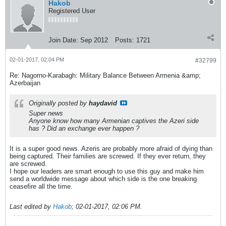
Hakob
Registered User
Join Date:
Sep 2012
Posts:
1721
02-01-2017, 02:04 PM
#32799
Re: Nagorno-Karabagh: Military Balance Between Armenia &amp;
Azerbaijan
Originally posted by
haydavid
Super news
Anyone know how many Armenian captives the Azeri side
has ? Did an exchange ever happen ?
It is a super good news. Azeris are probably more afraid of dying than
being captured. Their families are screwed. If they ever return, they
are screwed.
I hope our leaders are smart enough to use this guy and make him
send a worldwide message about which side is the one breaking
ceasefire all the time.
Last edited by
Hakob
;
02-01-2017, 02:06 PM
.