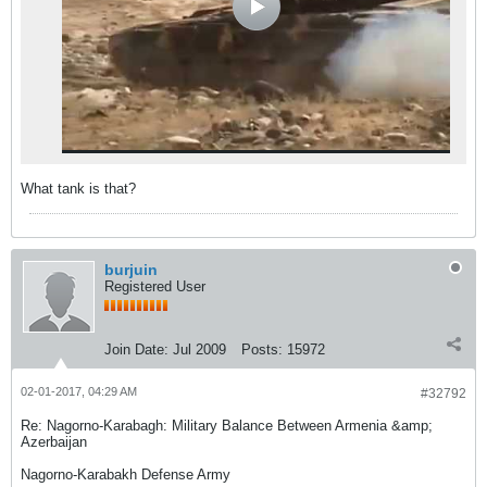
What tank is that?
burjuin
Registered User
Join Date:
Jul 2009
Posts:
15972
02-01-2017, 04:29 AM
#32792
Re: Nagorno-Karabagh: Military Balance Between Armenia &amp;
Azerbaijan
Nagorno-Karabakh Defense Army