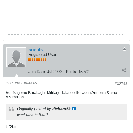
burjuin
Registered User
Join Date:
Jul 2009
Posts:
15972
02-01-2017, 04:46 AM
#32793
Re: Nagorno-Karabagh: Military Balance Between Armenia &amp;
Azerbaijan
Originally posted by
diehard69
what tank is that?
t-72bm