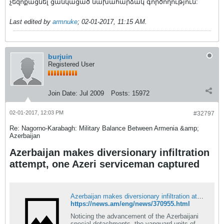
չեզոքացնել ցանկացած նախահարձակ գործողություն:
Last edited by
armnuke
;
02-01-2017, 11:15 AM
.
burjuin
Registered User
Join Date:
Jul 2009
Posts:
15972
02-01-2017, 12:03 PM
#32797
Re: Nagorno-Karabagh: Military Balance Between Armenia &amp;
Azerbaijan
Azerbaijan makes diversionary infiltration
attempt, one Azeri serviceman captured
Azerbaijan makes diversionary infiltration attempt, one Azeri serviceman captured
https://news.am/eng/news/370955.html
Noticing the advancement of the Azerbaijani
special detachments, the vanguard units of