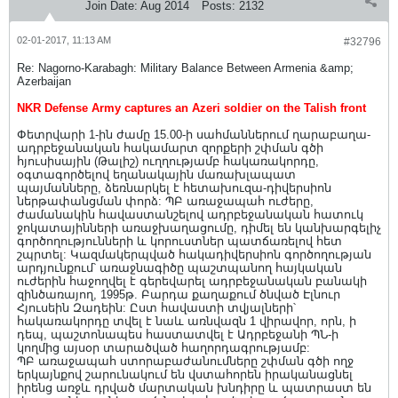
Join Date:
Aug 2014
Posts:
2132
02-01-2017, 11:13 AM
#32796
Re: Nagorno-Karabagh: Military Balance Between Armenia &amp;
Azerbaijan
NKR Defense Army captures an Azeri soldier on the Talish front
Փետրվարի 1-ին ժամը 15.00-ի սահմաններում ղարաբաղա-
ադրբեջանական հակամարտ զորքերի շփման գծի
հյուսիսային (Թալիշ) ուղղությամբ հակառակորդը,
օգտագործելով եղանակային մառախլապատ
պայմանները, ձեռնարկել է հետախուզա-դիվերսիոն
ներթափանցման փորձ: ՊԲ առաջապահ ուժերը,
ժամանակին հավաստանշելով ադրբեջանական հատուկ
ջոկատայինների առաջխաղացումը, դիմել են կանխարգելիչ
գործողությունների և կորուստներ պատճառելով հետ
շպրտել: Կազմակերպված հակադիվերսիոն գործողության
արդյունքում՝ առաջնագիծը պաշտպանող հայկական
ուժերին հաջողվել է գերեվարել ադրբեջանական բանակի
զինծառայող, 1995թ. Բարդա քաղաքում ծնված Էլնուր
Հյուսեին Զադեին: Ըստ հավաստի տվյալների՝
հակառակորդը տվել է նաև առնվազն 1 վիրավոր, որն, ի
դեպ, պաշտոնապես հաստատվել է Ադրբեջանի ՊՆ-ի
կողմից այսօր տարածված հաղորդագրությամբ:
ՊԲ առաջապահ ստորաբաժանումները շփման գծի ողջ
երկայնքով շարունակում են վստահորեն իրականացնել
իրենց առջև դրված մարտական խնդիրը և պատրաստ են