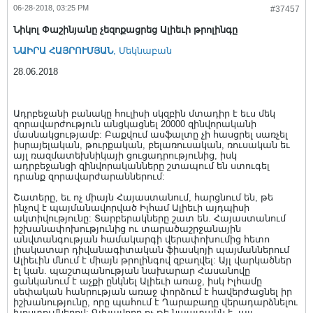
06-28-2018, 03:25 PM
#37457
Նիկոլ Փաշինյանը չեզոքացրեց Ալիեւի թրոլինգը
ՆԱԻՐԱ ՀԱՅՐՈՒՄՅԱՆ
, Մեկնաբան
28.06.2018
Ադրբեջանի բանակը հուլիսի սկզբին մտադիր է եւս մեկ
զորավարժություն անցկացնել 20000 զինվորականի
մասնակցությամբ: Բաքվում ասֆալտը չի հասցրել սառչել
իսրայելական, թուրքական, բելառուսական, ռուսական եւ
այլ ռազմատեխնիկայի ցուցադրությունից, իսկ
ադրբեջանցի զինվորականները շտապում են ստուգել
դրանք զորավարժարաններում:
Շատերը, եւ ոչ միայն Հայաստանում, հարցնում են, թե
ինչով է պայմանավորված Իլհամ Ալիեւի այդպիսի
ակտիվությունը: Տարբերակները շատ են. Հայաստանում
իշխանափոխությունից ու տարածաշրջանային
անվտանգության համակարգի վերափոխումից հետո
լիակատար դիվանագիտական ֆիասկոյի պայմաններում
Ալիեւին մնում է միայն թրոլինգով զբաղվել: Այլ վարկածներ
էլ կան. պաշտպանության նախարար Հասանովը
ցանկանում է աչքի ընկնել Ալիեւի առաջ, իսկ Իլհամը
սեփական հանրության առաջ փորձում է հավերժացնել իր
իշխանությունը, որը պահում է Ղարաբաղը վերադարձնելու
խոստումներով: Գլխավորը ոչ թե նպատակն է, այլ