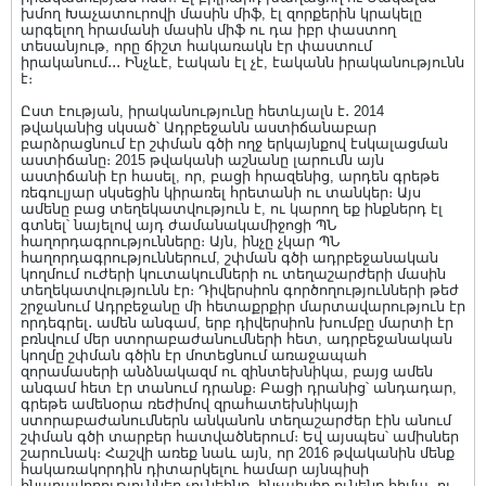
խմող Խաչատուրովի մասին միֆ, էլ զորքերին կրակելը
արգելող հրամանի մասին միֆ ու դա իբր փաստող
տեսանյութ, որը ճիշտ հակառակն էր փաստում
իրականում․․․ Ինչևէ, էական էլ չէ, էականն իրականությունն
է։
Ըստ էության, իրականությունը հետևյալն է․ 2014
թվականից սկսած՝ Ադրբեջանն աստիճանաբար
բարձրացնում էր շփման գծի ողջ երկայնքով էսկալացման
աստիճանը։ 2015 թվականի աշնանը լարումն այն
աստիճանի էր հասել, որ, բացի հրազենից, արդեն գրեթե
ռեգուլյար սկսեցին կիրառել հրետանի ու տանկեր։ Այս
ամենը բաց տեղեկատվություն է, ու կարող եք ինքներդ էլ
գտնել՝ նայելով այդ ժամանակամիջոցի ՊՆ
հաղորդագրությունները։ Այն, ինչը չկար ՊՆ
հաղորդագրություններում, շփման գծի ադրբեջանական
կողմում ուժերի կուտակումների ու տեղաշարժերի մասին
տեղեկատվությունն էր։ Դիվերսիոն գործողությունների թեժ
շրջանում Ադրբեջանը մի հետաքրքիր մարտավարություն էր
որդեգրել․ ամեն անգամ, երբ դիվերսիոն խումբը մարտի էր
բռնվում մեր ստորաբաժանումների հետ, ադրբեջանական
կողմը շփման գծին էր մոտեցնում առաջապահ
զորամասերի անձնակազմ ու զինտեխնիկա, բայց ամեն
անգամ հետ էր տանում դրանք։ Բացի դրանից՝ անդադար,
գրեթե ամենօրա ռեժիմով զրահատեխնիկայի
ստորաբաժանումներն անկանոն տեղաշարժեր էին անում
շփման գծի տարբեր հատվածներում։ Եվ այսպես՝ ամիսներ
շարունակ։ Հաշվի առեք նաև այն, որ 2016 թվականին մենք
հակառակորդին դիտարկելու համար այնպիսի
հնարավորություններ չունեինք, ինչպիսիք ունենք հիմա, ու