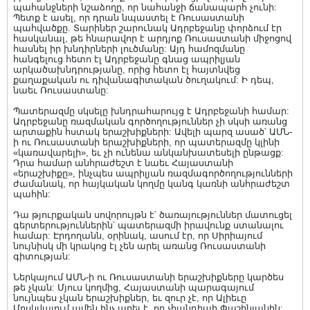
պահանջների նշաձողը, որ նահանջի ճանապարհ չունի:
Պետք է ասել, որ դրան նպաստել է Ռուսաստանի
պահվածքը. Տարիներ շարունակ Ադրբեջանը փորձում էր
հասկանալ, թե հնարավոր է արդյոք Ռուսաստանի միջոցով
հասնել իր խնդիրների լուծմանը: Այդ համոզմանը
հանգելուց հետո էլ Ադրբեջանը գնաց ապրիլյան
արկածախնդրությանը, որից հետո էլ հայտնվեց
քաղաքական ու դիվանագիտական ծուղակում: Ի դեպ,
նաեւ Ռուսաստանը:
Պատերազմը սկսելը խնդրահարույց է Ադրբեջանի համար:
Ադրբեջանը ռազմական գործողություններ չի սկսի առանց
արտաքին հստակ երաշխիքների: Ավելի պարզ ասած՝ ԱՄՆ-
ի ու Ռուսաստանի երաշխիքների, որ պատերազմը կլինի
«կառավարելի», եւ չի ունենա անկանխատեսելի ընթացք:
Դրա համար անհրաժեշտ է նաեւ Հայաստանի
«երաշխիքը», ինչպես ապրիլյան ռազմագործողությունների
ժամանակ, որ հայկական կողմը կանգ կառնի անհրաժեշտ
պահին:
Դա թյուրքական սովորույթն է՝ ծառայություններ մատուցել
գերտերություններին՝ պատերազմի իրավունք ստանալու
համար: Էրդողանն, օրինակ, ասում էր, որ Սիրիայում
նույնիսկ մի կրակոց էլ չեն արել առանց Ռուսաստանի
գիտության:
Ներկայում ԱՄՆ-ի ու Ռուսաստանի երաշխիքները կարծես
թե չկան: Մյուս կողմից, Հայաստանի պարագայում
նույնպես չկան երաշխիքներ, եւ զուր չէ, որ Ալիեւը
Մոսկվայում ամեն ինչ արել է, որ չհանդիպի Փաշինյանին: