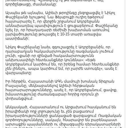
գործընթացը, ժամանակը:
Այսպես թե այնպես, Ալիեւի թրոլինգը չեզոքացվել է Նիկոլ
Փաշինյանի ելույթով: Նա Ֆեյսբուքի ուղիղ եթերում
հայտարարել է, որ վերջին շրջանում Ադրբեջանն
աննախադեպ պասիվություն է ցուցաբերում: Փաշինյանը
նշել էր, որ հրադադարի ռեժիմի խախտման առումով
լարվածությունը թուլացել է 10-15 տարի առաջվա
աստիճանի:
Նիկոլ Փաշինյանը նաեւ զգուշացրել է Ադրբեջանին, որ
ղարաբաղյան հակամարտությունը ռազմական լուծում
չունի, «քանի որ զինված հակամարտությունն
անխուսափելի հետեւանքներ կունենա»: «Եթե
Ադրբեջանում կարծում են, որ իրենց համար հետեւանքներ
չեն լինելու, ապա կարծում եմ, որ չարժե ստուգել», ասել է
վարչապետը:
Իր հերթին, Հայաստանի ԱԳՆ մամուլի խոսնակ Տիգրան
Բալայանը, մեկնաբանելով Ալիեւի հերթական
հայտարարությունները, ասել է, որ Ադրբեջանում, ցավոք,
իմաստությունը ժառանգաբար հորից որդուն չի
փոխանցվում:
Անկասկած, Հայաստանում ու Արցախում հասկանում են
իրավիճակի ողջ լրջությունը եւ չեն բացառում
իրադարձությունների ցանկացած զարգացում: Ռազմական
գործողությունները, սակայն, հնարավոր են բարենպաստ
արտաքին պայմանների ու միջազգային դերակատարների