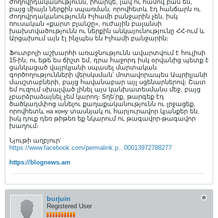
ժողովրդականությունն, իհարկե, լավ ու համով բան են,
բայց միայն ներքին սպառման, որովհետև էդ հանճարն ու
ժողովրդականությունն Իլհամի բանջարին չեն, իսկ
ռուսական «քարտ բլանշը», ուժային բալանսի
խախտվածությունն ու ներքին անկայունությունը ՀՀ-ում և
Արցախում այն էլ ինչպես են Իլհամի բանջարին։
Ֆուտբոլի աշխարհի առաջնությունն ավարտվում է հուլիսի
15-ին, ու եթե ես ճիշտ եմ, դրա հաջորդ իսկ օրվանից պետք է
ցանկացած վայրկյանի սպասել մարտական
գործողությունների վերսկսման՝ մոտավորապես Ապրիլյանի
մասշտաբների, բայց հավանաբար այլ սցենարներով։ Շատ
եմ ուզում սխալված լինել այս կանխատեսմանս մեջ, բայց
չբարձրաձայնել չեմ կարող։ Տղե՛րք, թարգեք էդ
ծածկադմփոց անելու քաղաքականությունն ու լրջացեք,
որովհետև на кону տասնյակ ու հարյուրավոր կյանքեր են,
իսկ դուք դեռ թիթեռ եք նկարում ու թագավոր-թագավոր
խաղում։
Նյութի աղբյուր՝
https://www.facebook.com/permalink.p...00013972788277
https://blognews.am
burjuin
Registered User