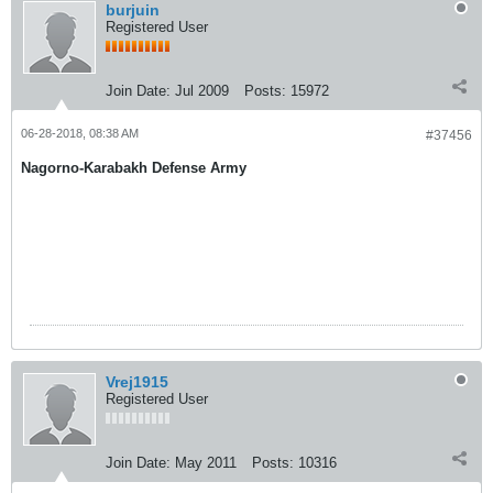
burjuin
Registered User
Join Date:
Jul 2009
Posts:
15972
06-28-2018, 08:38 AM
#37456
Nagorno-Karabakh Defense Army
Vrej1915
Registered User
Join Date:
May 2011
Posts:
10316