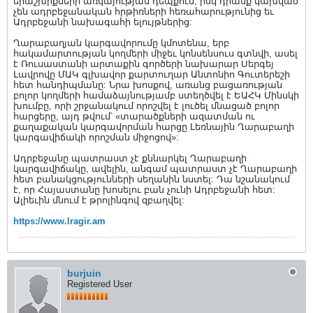
երաշխիքների առկայության դեպքում, իսկ դրանք կախված
չեն ադրբեջանական հրթիռների հեռահարությունից եւ
Ադրբեջանի նախագահի ելույթներից:
Ղարաբաղյան կարգավորումը կմոտենա, երբ
հակամարտության կողմերի միջեւ կոնսենսուս գտնվի, ասել
է Ռուսաստանի արտաքին գործերի նախարար Սերգեյ
Լավրովը ՄԱԿ գլխավոր քարտուղար Անտոնիո Գուտերեշի
հետ հանդիպմանը: Նրա խոսքով, առանց բացառության
բոլոր կողմերի համաձայնությամբ ստեղծվել է ԵԱՀԿ Մինսկի
խումբը, որի շրջանակում որոշվել է լուծել մնացած բոլոր
հարցերը, այդ թվում՝ «տարածքների ազատման ու
քաղաքական կարգավորման հարցը Լեռնային Ղարաբաղի
կարգավիճակի որոշման միջոցով»:
Ադրբեջանը պատրաստ չէ քննարկել Ղարաբաղի
կարգավիճակը, ավելին, անգամ պատրաստ չէ Ղարաբաղի
հետ բանակցությունների սեղանին նստել: Դա նշանակում
է, որ Հայաստանը խոսելու բան չունի Ադրբեջանի հետ:
Ալիեւին մնում է թրոլինգով զբաղվել:
https://www.lragir.am
burjuin
Registered User