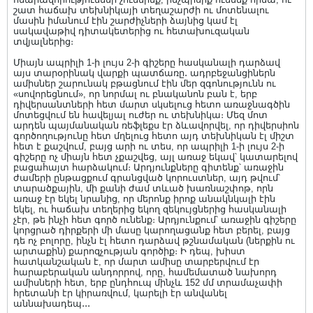
շատ հաճախ տեխնիկայի տեղաշարժի ու մոտենալու
մասին իմանում էին շարժիչների ձայնից կամ էլ
սակավաթիվ դիտակետերից ու հետախուզական
տվյալներից։
Միայն ապրիլի 1-ի լույս 2-ի գիշերը հասկանալի դարձավ
այս տարօրինակ վարքի պատճառը․ ադրբեջանցիներն
ամիսներ շարունակ բթացնում էին մեր զգոնությունն ու
«սովորեցնում», որ նորմալ ու բնականոն բան է, երբ
դիվերսանտների հետ մարտ սկսելուց հետո առաջնագծին
մոտեցվում են հավելյալ ուժեր ու տեխնիկա։ Մեզ մոտ
արդեն պայմանական ռեֆլեքս էր ձևավորվել, որ դիվերսիոն
գործողությունը հետ մղելուց հետո այդ տեխնիկան էլ միշտ
հետ է քաշվում, բայց արի ու տես, որ ապրիլի 1-ի լույս 2-ի
գիշերը ոչ միայն հետ չքաշվեց, այլ առաջ եկավ՝ կատարելով
բացահայտ հարձակում։ Արդյունքները գիտենք՝ առաջին
ժամերի ընթացքում գրանցված կորուստներ, այդ թվում՝
տարածքային, մի քանի ժամ տևած խառնաշփոթ, որն
առաջ էր եկել նրանից, որ մերոնք իրոք անակնկալի էին
եկել, ու հաճախ տեղերից եկող զեկույցներից հասկանալի
չէր, թե ինչի հետ գործ ունենք։ Արդյունքում՝ առաջին գիշերը
կորցրած դիրքերի մի մասը կարողացանք հետ բերել, բայց
դե ոչ բոլորը, ինչն էլ հետո դարձավ թշնամական (ներքին ու
արտաքին) քարոզչության գործիք։ Ի դեպ, խիստ
հատկանշական է, որ մարտ ամիսը տարբերվում էր
հարաբերական անդորրով, որը, համեմատած նախորդ
ամիսների հետ, երբ ընդհուպ մինչև 152 մմ տրամաչափի
հրետանի էր կիրառվում, կարելի էր անվանել
աննախադեպ․․․