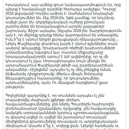
Իրականում, այս ամենը զուտ նախապատմություն էր, որը
պետք է հասկանալի դարձնի հետագա ասելիքս։ Դուրսը
2018 թվականի հունիս ամիսն է։ Սահմանում նույնպիսի
կուտակումներ են, ինչ 2016-ին, եթե չասենք, որ նույնիսկ
ավելի շատ են։ Ադրբեջանական ուժերը բրոունյան
շարժումներ են իրականացնում արդեն շաբաթներ
շարունակ։ Ճիշտ այնպես, ինչպես 2016-ին։ Տարբերությունն
այն է, որ մերոնք դրանք հիմա կարողանում են տեսագրել։
Իսկ ի՞նչ է անում երկրի քաղաքական ղեկավարությունը․․․
Նիկոլ Փաշինյանը փափուկ բարձ է դնում գլխներիս տակ՝
ասելով՝ թուլացեք, հրադադարի ռեժիմի խախտումների
աննախադեպ նվազում կա։ Սասուն Միքայելյանը
հրապարակայնորեն ստում է ԱԺ ամբիոնից, որ ոչ մի
կուտակում էլ չկա։ Մոտավորապես նույն միտքն են
արտահայտում Փաշինյանի թիմի այլ բարձրաստիճան
անդամներ։ Հիշեցնեմ՝ այդպես էլ ոչ մեկ չհերքեց նման
ինֆանտիլ դիրքորոշումը։ Թերևս միայն Տոնոյանը
ճեպազրույցում հաստատեց, որ կուտակումներ,
այնուամենայնիվ, կան։ Ու մնացած հարցերում՝ քար
լռություն։
Պոլիշինելի գաղտնիք է, որ ռուսներն այդպես էլ չեն
տպավորվել մայիսյան շքերթը սիրելու
հավաստիացումներից, չեն ներել Պուտինին հայհոյողին
փոխնախարար նշանակելու դրվագից, չեն հավատացել
նախկին սորոսականների կտրուկ պրոռուսականացմանն,
ու գնալով ավելի ու ավելի են շատանում ռուսական
մեսիջներով գրառումները ռուսական ու ադրբեջանական
մեդիայում։ Ասածս ի՞նչ է, տղերք ջան․ Նիկոլի հանճարն ու