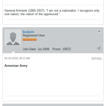
General Antranik (1865-1927): “I am not a nationalist. I recognize only
one nation, the nation of the oppressed.”
burjuin
Registered User
Join Date:
Jul 2009
Posts:
15972
06-28-2018, 06:22 AM
#37455
Armenian Army