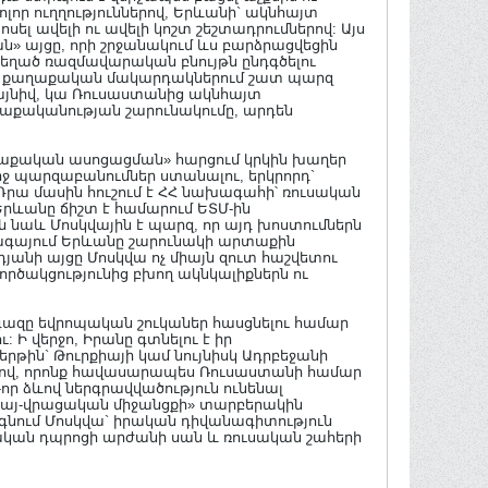
որ ուղղություններով, Երևանի` ակնհայտ
սել ավելի ու ավելի կոշտ շեշտադրումներով: Այս
» այցը, որի շրջանակում ևս բարձրացվեցին
 չեղած ռազմավարական բնույթն ընդգծելու
ե' քաղաքական մակարդակներում շատ պարզ
նայնիվ, կա Ռուսաստանից ակնհայտ
քաղաքականության շարունակումը, արդեն
աղաքական ասոցացման» հարցում կրկին խաղեր
ւրջ պարզաբանումներ ստանալու, երկրորդ`
 Դրա մասին հուշում է ՀՀ նախագահի՝ ռուսական
Երևանը ճիշտ է համարում ԵՏՄ-ին
ն նաև Մոսկվային է պարզ, որ այդ խոստումներն
արագայում Երևանը շարունակի արտաքին
յանի այցը Մոսկվա ոչ միայն զուտ հաշվետու
ործակցությունից բխող ակնկալիքներն ու
ն գազը եվրոպական շուկաներ հասցնելու համար
Ի վերջո, Իրանը գտնելու է իր
թին` Թուրքիայի կամ նույնիսկ Ադրբեջանի
ևով, որոնք հավասարապես Ռուսաստանի համար
որ ձևով ներգրավվածություն ունենալ
«հայ-վրացական միջանցքի» տարբերակին
ը գնում Մոսկվա` իրական դիվանագիտություն
ական դպրոցի արժանի սան և ռուսական շահերի