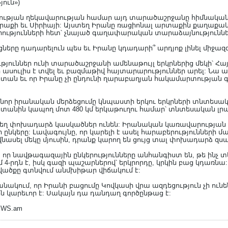
յուն»)
թյան ղեկավարության համար այդ տարածաշրջանը հիմնական 
Իրաքի եւ Սիրիայի: Այստեղ Իրանը ռացիոնալ արտաքին քաղաքա
րությունների հետ՝ չնայած գաղափարական տարաձայնություննե
երը դադարելուն պես եւ Իրանը կդադարի՞ արդյոք լինել միջազ
թյուններ ունի տարածաշրջանի ամենաթույլ երկրներից մեկի՝ 
 ասուլիս է տվել եւ բազմաթիվ հայտարարություններ արել: Նա 
ստան եւ որ Իրանը չի ընդունի ղարաբաղյան հակամարտության 
ր նոր իրանական մերձեցումը կնպաստի երկու երկրների տնտես
աստանին կապող մոտ 480 կմ երկաթուղու համար՝ տնտեսական լր
ւժեղ փոխադարձ կասկածներ ունեն: Իրանական կառավարության
ի ընկերը: Լավագույնը, որ կարելի է ասել հարաբերությունների մաս
վնասել մեկը մյուսին, դրանք կարող են ցույց տալ փոխադարձ զս
, էր, որ նավթագազային ընկերությունները անհանգիստ են, թե ինչ 
4-րդն է, իսկ գազի պաշարներով՝ երկրորդը, կրկին բաց կդառնա:
վածքը գտնվում անմխիթար վիճակում է:
նշանակում, որ Իրանի բացումը Կովկասի վրա ազդեցություն չի ու
 կարեւոր է: Սակայն դա դանդաղ գործընթաց է:
EWS.am