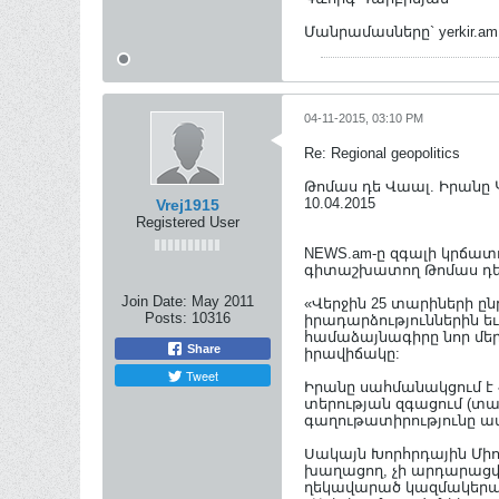
Մանրամասները` yerkir.am
04-11-2015, 03:10 PM
Re: Regional geopolitics
Թոմաս դե Վաալ. Իրանը 
10.04.2015
Vrej1915
Registered User
NEWS.am-ը զգալի կրճատ
գիտաշխատող Թոմաս դե
Join Date:
May 2011
«Վերջին 25 տարիների ը
Posts:
10316
իրադարձություններին եւ
համաձայնագիրը նոր մեր
Share
իրավիճակը:
Tweet
Իրանը սահմանակցում է 
տերության զգացում (տար
գաղութատիրությունը ավա
Սակայն Խորհրդային Մի
խաղացող, չի արդարացվե
ղեկավարած կազմակերպու