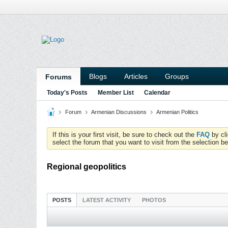
Blogs
Articles
Groups
Forums
Today's Posts
Member List
Calendar
Forum
Armenian Discussions
Armenian Politics
If this is your first visit, be sure to check out the
FAQ
by cl
select the forum that you want to visit from the selection be
Regional geopolitics
POSTS
LATEST ACTIVITY
PHOTOS