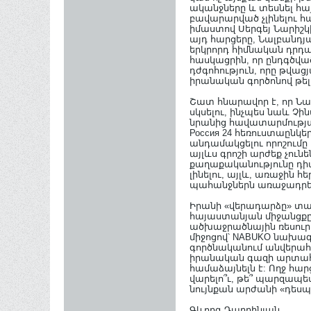
ականջները և տեսնել հա
բավարարված չլինելու հա
իմաստով Սերգեյ Նարիշկ
այդ հարցերը, Նալբանդյ
երկրորդ հիմնական դրդ
հասկացրին, որ ընդգծվա
դժգոհություն, որը թվաց
իրանական գործոնով թել
Շատ հնարավոր է, որ Նա
սկսելու, ինչպես նաև Չի
նրանից հավատարմության
Россия 24 հեռուստաընկ
անդամակցելու որոշումը
այլևս գրոշի արժեք չու
քաղաքականությունը դիվ
լինելու, այլև, առաջին
պահանջներն առաջադրելո
Իրանի «վերադարձը» տալ
հայաստանյան միջանցքը 
ածխաջրածնային ռեսուրս
միջոցով՝ NABUKO նախա
գործնականում անվերահս
իրանական գազի արտահա
համաձայնելն է: Ողջ հա
վարելո՞ւ, թե՞ պարզապ
նույնքան արժանի «դես
Գևորգ Դարբինյան