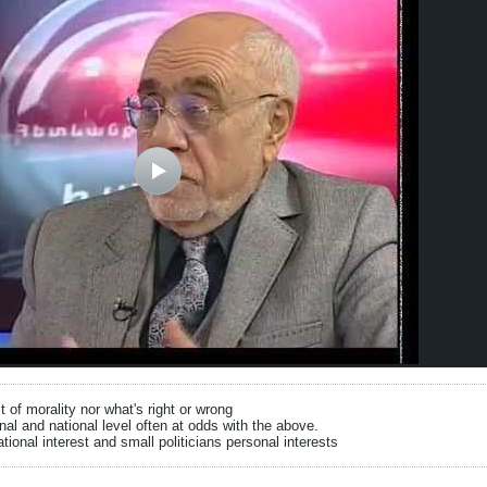
it of morality nor what's right or wrong
onal and national level often at odds with the above.
tional interest and small politicians personal interests