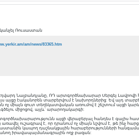
ն կանչել Ռուսաստան
www.yerkir.am/am/news/83365.htm
արդ Նալբանդյանը, ՌԴ արտգործնախարար Սերգեյ Լավրովի հրավ
ս այցը էականորեն տարբերվում է նախորդներից: Եվ այդ տարբերո
ն ոչ միայն զուտ տեղեկատվական առումով է շեշտում այցի կարև
գծելու միջոցով, այլև՝ արարողակարգի:
ործնախարարությունն այցի վերաբերյալ հանդես է գալիս հատո
 առավել ուշագրավ է, որ դրանում ոչ միայն նշվում է, թե ինչ հար
Հայաստանին կապող դաշնակցային հարաբերությունների հանգամ
հմանող իրավապայմանագրային ողջ բազան: