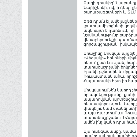
Բացի դրանից` Նալբանդյ
Նարիշկինի, ով, ի դեպ
քաղաքագետների և ԶԼՄ 
Եթե դրան էլ ավելացնեն
լրատվամիջոցների կողմի
ակնհայտ է դառնում, որ 
նշանակությունը բարձրա
վերաբերմունքի պատճառ
գործակցության` իսկապես
Առաջինը Մոսկվա այցելել
«Վեցյակի» երկրների մի
հետո՝ ըստ էության, հ
տարածաշրջանի երկրներ
Իրանի թշնամին և մրցա
Ռուսաստանն ահա, որոշե
Հայաստանի հետ իր հարա
Մոսկվայում չեն կարող 
իր ազդեցությունը, քան
ապահովման պոտենցիալ 
հնարավորություն: Եվ ո
փակելու կամ փակել ստիպ
և այս դաշտում ևս Ռուս
տարածաշրջանում Հայաս
ամեն ինչ կանի դրա հա
Այս հանգամանքը, կամա 
կամ ոչ այնքան կամքի թ