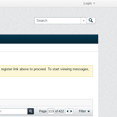
Login
 register link above to proceed. To start viewing messages,
Page
of
422
Filter