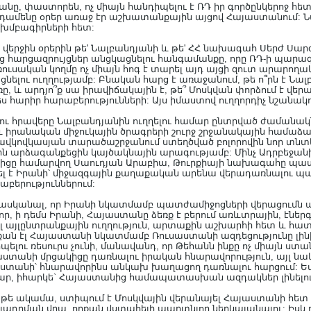
անը, փաստորեն, ոչ միայն հանդիպելու է ՌԴ իր գործընկերոջ հ
, ընդամենը օրեր առաջ էր աշխատանքային այցով Հայաստանում
խմբագիրների հետ:
ք վերջին օրերին թե' Նալբանդյանի և թե' ՀՀ նախագահ Սերժ Ս
ց հարցազրույցներ անցկացնելու հանգամանքը, որը ՌԴ-ի պարա
ռուսական կողմը ոչ միայն հոգ է տարել այդ այցի զուտ արարող
ցնելու ուղղությամբ: Բնական հարց է առաջանում, թե ո՞րն է Ն
ը, և արդյո՞ք սա իրավիճակային է, թե՞ Մոսկվան փորձում է 
 հարիր հարաբերությունների: Այս իմաստով ուղղորդիչ նշանակութ
ու հրավերը Նալբանդյանին ուղղելու համար ընտրված ժամանակն է
ջև իրանական միջուկային ծրագրերի շուրջ շրջանակային համա
արավկովկասյան տարածաշրջանում ստեղծված բոլորովին նոր տն
ն արձագանքեցին կայծակնային արագությամբ: Մինչ Ադրբեջա
կիցը համարվող Սաուդյան Արաբիա, Թուրքիայի նախագահը պատր
լ է Իրանի՝ միջազգային քաղաքական արենա վերադառնալու պա
բերություններում:
չհասկանալ, որ Իրանի նկատմամբ պատժամիջոցների վերացումն 
ի որ, ի դեմս Իրանի, Հայաստանը ձեռք է բերում առևտրային, է
այլընտրանքային ուղղություն, արտաքին աշխարհի հետ և հատկ
րքան էլ Հայաստանի նկատմամբ Ռուսաստանի ազդեցությունը լինի
ելու ռեսուրս չունի, մանավանդ, որ Թեհանն ինքը ոչ միայն ստ
աստանի մրցակիցը դառնալու իրական հնարավորություն, այլ ն
տանի՝ հնարավորինս անկախ խաղացող դառնալու հարցում: Եվ ե
մար, իհարկե` Հայաստանից համապատասխան ազդակներ լինելու
թե ակամա, ստիպում է Մոսկվային վերանայել Հայաստանի հետ հա
ելադրման վրա, որքան վստահելի պարտնյոր ներկայանալու: Իսկ 