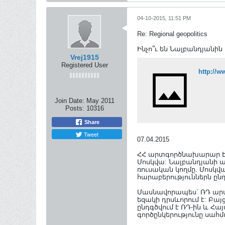
04-10-2015, 11:51 PM
Re: Regional geopolitics
Ինչո՞ւ են Նալբանդյանի
Vrej1915
Registered User
http://
Join Date:
May 2011
Posts:
10316
Share
Tweet
07.04.2015
ՀՀ արտգործնախարար Էդվ
Մոսկվա: Նալբանդյանի այ
ռուսական կողմը. Մոսկվա
հարաբերություններն ընդ
Մասնավորապես` ՌԴ արտգ
եզակի դրսևորում է: Բայց
ընդգծվում է ՌԴ-ին և 
գործընկերությունը սա