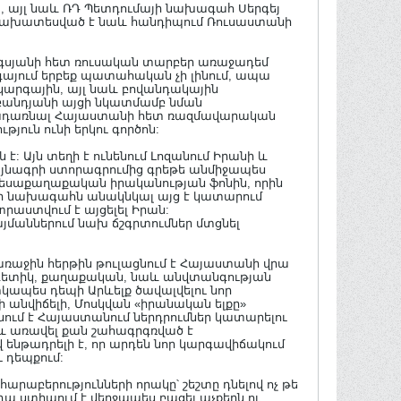
ետ, այլ նաև ՌԴ Պետդումայի նախագահ Սերգեյ
: Նախատեսված է նաև հանդիպում Ռուսաստանի
արգսյանի հետ ռուսական տարբեր առաջադեմ
գայում երբեք պատահական չի լինում, ապա
ակարգային, այլ նաև բովանդակային
ալբանդյանի այցի նկատմամբ նման
վերադառնալ Հայաստանի հետ ռազմավարական
յուն ունի երկու գործոն:
: Այն տեղի է ունենում Լոզանում Իրանի և
ձայնագրի ստորագրումից գրեթե անմիջապես
տեսաքաղաքական իրականության ֆոնին, որին
նի նախագահն անակնկալ այց է կատարում
աստվում է այցելել Իրան:
յմաններում նախ ճշգրտումներ մտցնել
առաջին հերթին թուլացնում է Հայաստանի վրա
ներգետիկ, քաղաքական, նաև անվտանգության
ապես դեպի Արևելք ծավալվելու նոր
 անվիճելի, Մոսկվան «իրանական ելքը»
անում է Հայաստանում ներդրումներ կատարելու
աև առավել քան շահագրգռված է
նթադրելի է, որ արդեն նոր կարգավիճակում
 դեպքում:
րաբերությունների որակը՝ շեշտը դնելով ոչ թե
դա ստիպում է վերջապես բացել աչքերն ու