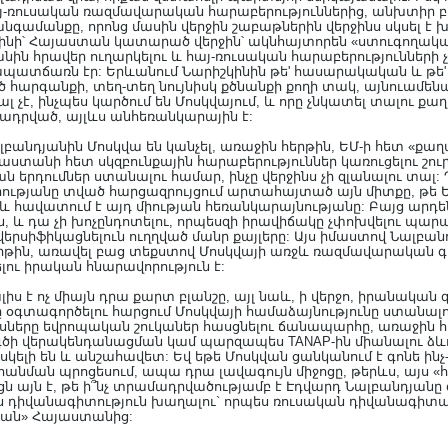
յ-ռուսական ռազմավարական հարաբերություններից, անխտիր բոլ
նգամանքը, որոնց մասին վերջին շաբաթներին վերջինս սկսել է խո
ինի՝ Հայաստան կատարած վերջին՝ ակնհայտորեն «ստուգողական
անին հրավեր ուղարկելու և հայ-ռուսական հարաբերությունների
ապատճառն էր: Երևանում Նարիշկինին թե' հասարակական և թ
ծ հարգանքի, տեղ-տեղ նույնիսկ քծնանքի քողի տակ, այնուամե
յալ չէ, ինչպես կարծում են Մոսկվայում, և որը չնկատել տալու 
ադրված, այլևս անհեռանկարային է:
լբանդյանին Մոսկվա են կանչել, առաջին հերթին, ԵՄ-ի հետ «ք
նաստանի հետ սկզբունքային հարաբերություններ կառուցելու շո
 երդումներ ստանալու համար, ինչը վերջինս չի զլանալու տալ:
երությանը տված հարցազրույցում արտահայտած այն միտքը, թե 
 և հավատում է այդ միության հեռանկարայնությանը: Բայց արդե
նեն, և դա չի խոչընդոտելու, որպեսզի իրավիճակը չփոխվելու պ
երսիֆիկացնելուն ուղղված մանր քայլերը: Այս իմաստով Նալբանդ
 հերթին, առավել բաց տեքստով Մոսկվայի առջև ռազմավարական գ
ւ իրական հնարավորություն է:
իս է ոչ միայն դրա քարտ բլանշը, այլ նաև, ի վերջո, իրանակա
օգտագործելու հարցում Մոսկվայի համաձայնությունը ստանալու: 
ները եվրոպական շուկաներ հասցնելու ճանապարհը, առաջին հեր
գծի վերակենդանացման կամ պարզապես TANAP-ին միանալու ձ
կելի են և անշահավետ: Եվ եթե Մոսկվան ցանկանում է գոնե ինչ-
նման պրոցեսում, ապա դրա լավագույն միջոցը, թերևս, այս 
րցն այն է, թե ի՞նչ տրամադրվածությամբ է Էդվարդ Նալբանդյան
ես դիվանագիտություն խաղալու` որպես ռուսական դիվանագիտ
պան» Հայաստանից: