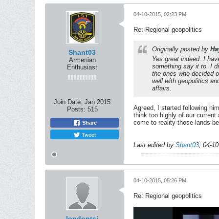
04-10-2015, 02:23 PM
Re: Regional geopolitics
Originally posted by
Ha
Shant03
Yes great indeed. I hav
Armenian
something say it to. I d
Enthusiast
the ones who decided o
well with geopolitics a
affairs.
Join Date:
Jan 2015
Agreed, I started following hi
Posts:
515
think too highly of our current
come to reality those lands be
Share
Tweet
Last edited by
Shant03
;
04-10
04-10-2015, 05:26 PM
Re: Regional geopolitics
londontsi