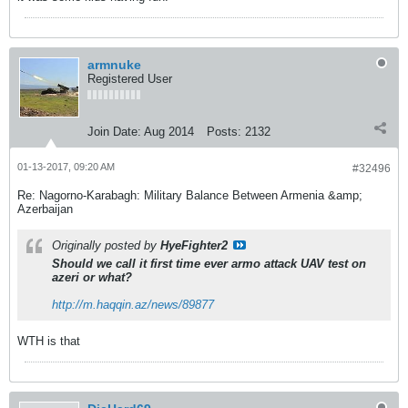
armnuke
Registered User
Join Date:
Aug 2014
Posts:
2132
01-13-2017, 09:20 AM
#32496
Re: Nagorno-Karabagh: Military Balance Between Armenia &amp;
Azerbaijan
Originally posted by
HyeFighter2
Should we call it first time ever armo attack UAV test on
azeri or what?
http://m.haqqin.az/news/89877
WTH is that