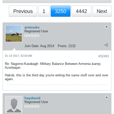
Previous
1
3250
4442
Next
armnuke
Registered User
Join Date:
Aug 2014
Posts:
2132
01-13-2017, 02:00 AM
#32491
Re: Nagorno-Karabagh: Military Balance Between Armenia &amp;
Azerbaijan
Hakob, this is the third day you're writing the same stuff over and over
again.
haydavid
Registered User