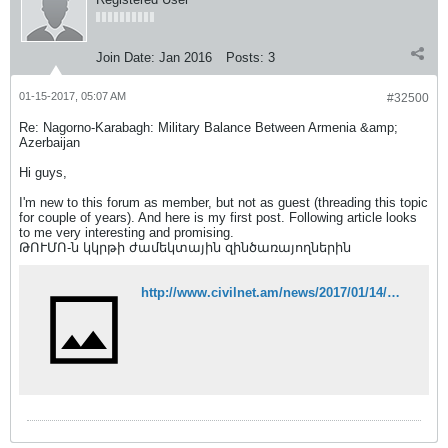
Join Date:
Jan 2016
Posts:
3
01-15-2017, 05:07 AM
#32500
Re: Nagorno-Karabagh: Military Balance Between Armenia &amp;
Azerbaijan
Hi guys,
I'm new to this forum as member, but not as guest (threading this topic
for couple of years). And here is my first post. Following article looks
to me very interesting and promising.
ԹՈՒՄՈ-ն կկրթի ժամեկտային զինծառայողներին
http://www.civilnet.am/news/2017/01/14/%D4%B9%D5%88%D5%92%D5%84%D5%88-%D5%B6-%D5%AF%D5%AF%D6%80%D5%A9%D5%AB-%D5%AA%D5%A1%D5%B4%D5%A5%D5%AF%D5%BF%D5%A1%D5%B5%D5%AB%D5%B6-%D5%A6%D5%AB%D5%B6%D5%AE%D5%A1%D5%BC%D5%A1%D5%B5%D5%B8%D5%B2%D5%B6%D5%A5%D6%80%D5%AB%D5%B6/306710