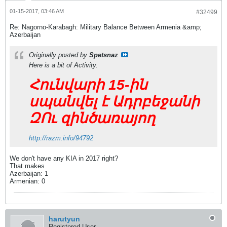
01-15-2017, 03:46 AM
#32499
Re: Nagorno-Karabagh: Military Balance Between Armenia &amp;
Azerbaijan
Originally posted by
Spetsnaz
Here is a bit of Activity.
Հունվարի 15-ին
սպանվել է Ադրբեջանի
ԶՈւ զինծառայող
http://razm.info/94792
We don't have any KIA in 2017 right?
That makes
Azerbaijan: 1
Armenian: 0
harutyun
Registered User