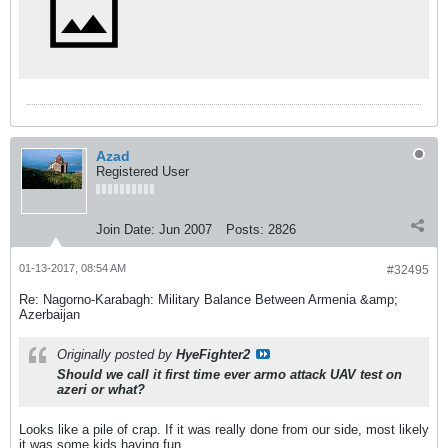
Azad
Registered User
Join Date:
Jun 2007
Posts:
2826
01-13-2017, 08:54 AM
#32495
Re: Nagorno-Karabagh: Military Balance Between Armenia &amp;
Azerbaijan
Originally posted by
HyeFighter2
Should we call it first time ever armo attack UAV test on
azeri or what?
Looks like a pile of crap. If it was really done from our side, most likely
it was some kids having fun.