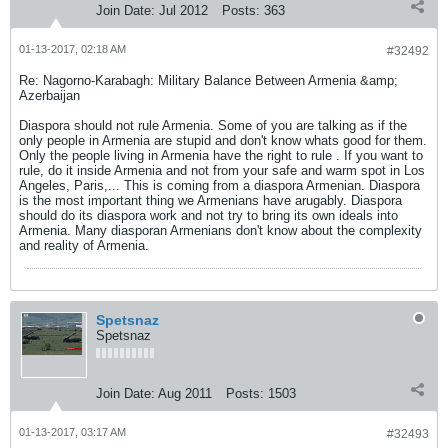
Join Date:
Jul 2012
Posts:
363
01-13-2017, 02:18 AM
#32492
Re: Nagorno-Karabagh: Military Balance Between Armenia &amp;
Azerbaijan
Diaspora should not rule Armenia. Some of you are talking as if the
only people in Armenia are stupid and don't know whats good for them.
Only the people living in Armenia have the right to rule . If you want to
rule, do it inside Armenia and not from your safe and warm spot in Los
Angeles, Paris,... This is coming from a diaspora Armenian. Diaspora
is the most important thing we Armenians have arugably. Diaspora
should do its diaspora work and not try to bring its own ideals into
Armenia. Many diasporan Armenians don't know about the complexity
and reality of Armenia.
Spetsnaz
Spetsnaz
Join Date:
Aug 2011
Posts:
1503
01-13-2017, 03:17 AM
#32493