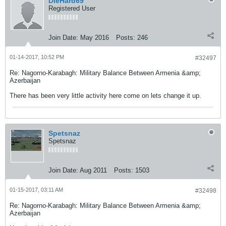
DieHard69
Registered User
Join Date:
May 2016
Posts:
246
01-14-2017, 10:52 PM
#32497
Re: Nagorno-Karabagh: Military Balance Between Armenia &amp;
Azerbaijan
There has been very little activity here come on lets change it up.
Spetsnaz
Spetsnaz
Join Date:
Aug 2011
Posts:
1503
01-15-2017, 03:11 AM
#32498
Re: Nagorno-Karabagh: Military Balance Between Armenia &amp;
Azerbaijan